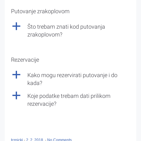
Putovanje zrakoplovom
a
Što trebam znati kod putovanja
zrakoplovom?
Rezervacije
a
Kako mogu rezervirati putovanje i do
kada?
a
Koje podatke trebam dati prilikom
rezervacije?
tcrnicki
-
2. 2. 2018.
-
No Comments