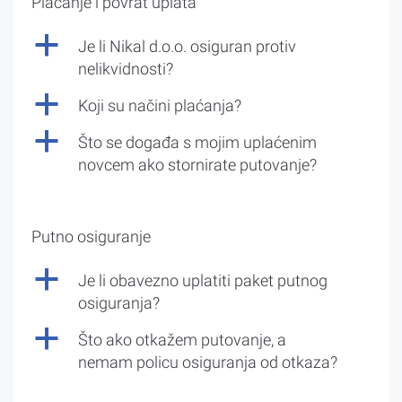
Plaćanje i povrat uplata
a
Je li Nikal d.o.o. osiguran protiv
nelikvidnosti?
a
Koji su načini plaćanja?
a
Što se događa s mojim uplaćenim
novcem ako stornirate putovanje?
Putno osiguranje
a
Je li obavezno uplatiti paket putnog
osiguranja?
a
Što ako otkažem putovanje, a
nemam policu osiguranja od otkaza?