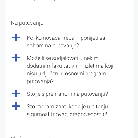
Na putovanju
a
Koliko novaca trebam ponijeti sa
sobom na putovanje?
a
Može li se sudjelovati u nekim
dodatnim fakultativnim izletima koji
nisu uključeni u osnovni program
putovanja?
a
Što je s prehranom na putovanju?
a
Što moram znati kada je u pitanju
sigurnost (novac, dragocjenosti)?