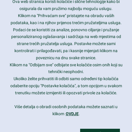
Ova web stranica koristi kolačiće i slične tehnologije kako bi
Latest trends and much more...
osigurala da vam pružimo najbolju moguću uslugu.
Klikom na "Prihvaćam sve" pristajete na obradu vaših
podataka, kao i na njihov prijenos trećim pružateljima usluga.
Contact Info
Podaci će se koristiti za analize, ponovno ciljanje i pružanje
personaliziranog oglašavanja i sadržaja na web mjestima od
strane trećih pružatelja usluga. Postavke možete sami
1600 Amphitheatre Parkway, Mountain View, CA 94043
kontrolirati i prilagođavati, pa i kasnije mijenjati klikom na
poveznicu na dnu svake stranice.
+1 650-253-0000
prothemes.net@gmail.com
Klikom na "Odbijam sve" odbijate sve kolačiće osim onih koji su
tehnički neophodni.
Daily: 9:00 am - 6:00 pm
Ukoliko želite prihvatiti ili odbiti samo određeni tip kolačića
Sunday: Closed
odaberite opciju "Postavke kolačića", a tom opcijom u svakom
trenutku možete izmijeniti ili opozvati privole za kolačiće.
Copyright 2017
FRESHFACE
© All Rights Reserved
Više detalja o obradi osobnih podataka možete saznati u
klikom
OVDJE
.