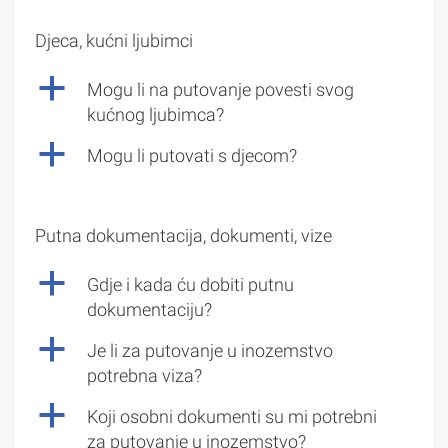
Djeca, kućni ljubimci
a
Mogu li na putovanje povesti svog
kućnog ljubimca?
a
Mogu li putovati s djecom?
Putna dokumentacija, dokumenti, vize
a
Gdje i kada ću dobiti putnu
dokumentaciju?
a
Je li za putovanje u inozemstvo
potrebna viza?
a
Koji osobni dokumenti su mi potrebni
za putovanje u inozemstvo?