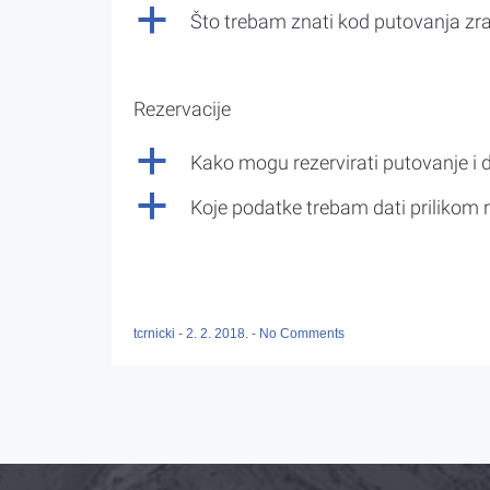
a
Što trebam znati kod putovanja z
Rezervacije
a
Kako mogu rezervirati putovanje i 
a
Koje podatke trebam dati prilikom r
tcrnicki
-
2. 2. 2018.
-
No Comments