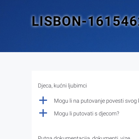
LISBON-161546
Djeca, kućni ljubimci
a
Mogu li na putovanje povesti svog
a
Mogu li putovati s djecom?
Putna dokumentacija, dokumenti, vize