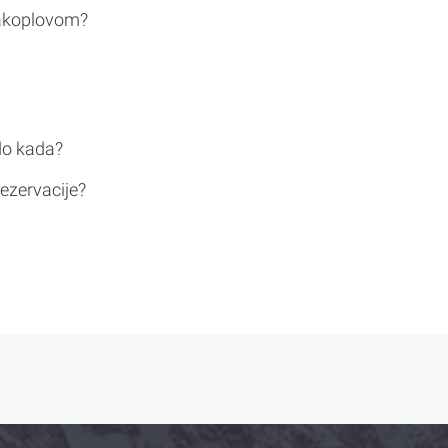
rakoplovom?
do kada?
ezervacije?