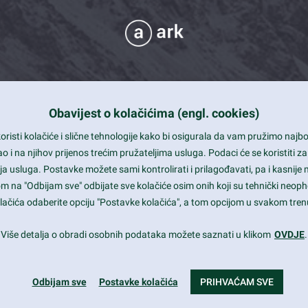
Obavijest o kolačićima (engl. cookies)
 Support
risti kolačiće i slične tehnologije kako bi osigurala da vam pružimo naj
t and beautiful design
i na njihov prijenos trećim pružateljima usluga. Podaci će se koristiti za
a usluga. Postavke možete sami kontrolirati i prilagođavati, pa i kasnije 
mited Eelements
om na "Odbijam sve" odbijate sve kolačiće osim onih koji su tehnički neoph
le ready
 kolačića odaberite opciju "Postavke kolačića", a tom opcijom u svakom trenu
st trends and much more...
Više detalja o obradi osobnih podataka možete saznati u klikom
OVDJE
.
Odbijam sve
Postavke kolačića
PRIHVAĆAM SVE