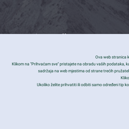
What we offer
How you can impact customers
24/7
Ova web stranica ko
Is your website user friendly?
Smar
Klikom na "Prihvaćam sve" pristajete na obradu vaših podataka, kao 
sadržaja na web mjestima od strane trećih pružatelj
Ark offers weekly stunning designs.
Unli
Klik
Why our customers love Ark?
Mobi
Ukoliko želite prihvatiti ili odbiti samo određeni tip
hat we do is all about passion
Late
Copyright 2017
FRESHFACE
© All Rights Reserved