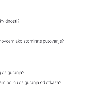
ikvidnosti?
novcem ako stornirate putovanje?
g osiguranja?
am policu osiguranja od otkaza?