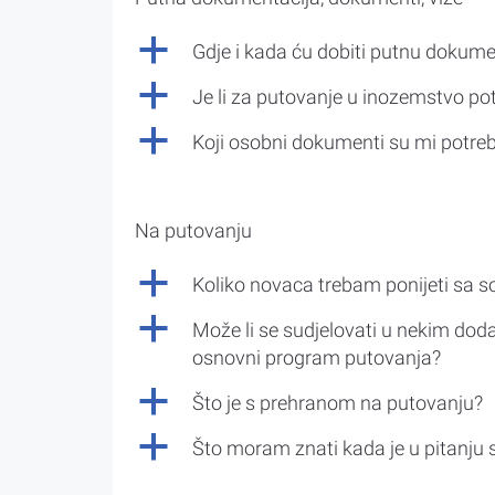
a
Gdje i kada ću dobiti putnu dokume
a
Je li za putovanje u inozemstvo po
a
Koji osobni dokumenti su mi potre
Na putovanju
a
Koliko novaca trebam ponijeti sa 
a
Može li se sudjelovati u nekim doda
osnovni program putovanja?
a
Što je s prehranom na putovanju?
a
Što moram znati kada je u pitanju 