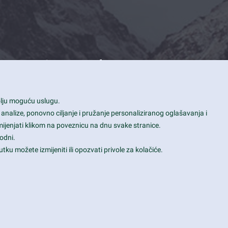
Contact Info
1600 Amphitheatre Parkway, Mountain
bolju moguću uslugu.
View, CA 94043
 analize, ponovno ciljanje i pružanje personaliziranog oglašavanja i
+1 650-253-0000
mijenjati klikom na poveznicu na dnu svake stranice.
prothemes.net@gmail.com
odni.
tku možete izmijeniti ili opozvati privole za kolačiće.
Daily: 9:00 am - 6:00 pm
Sunday: Closed
Terms & Conditions
|
Privacy & Policy