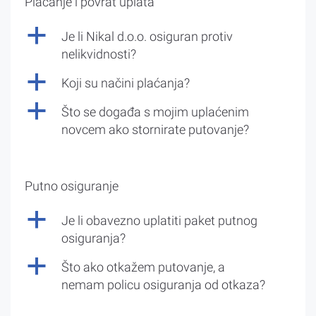
Plaćanje i povrat uplata
a
Je li Nikal d.o.o. osiguran protiv
nelikvidnosti?
a
Koji su načini plaćanja?
a
Što se događa s mojim uplaćenim
novcem ako stornirate putovanje?
Putno osiguranje
a
Je li obavezno uplatiti paket putnog
osiguranja?
a
Što ako otkažem putovanje, a
nemam policu osiguranja od otkaza?