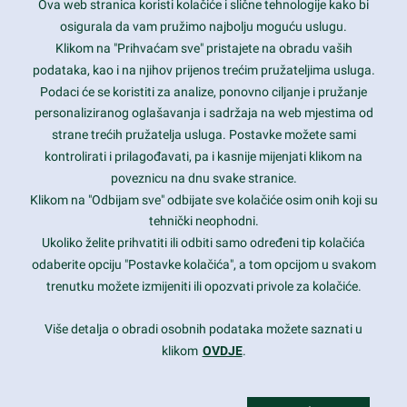
Ova web stranica koristi kolačiće i slične tehnologije kako bi
Latest trends and much more...
osigurala da vam pružimo najbolju moguću uslugu.
Klikom na "Prihvaćam sve" pristajete na obradu vaših
podataka, kao i na njihov prijenos trećim pružateljima usluga.
Contact Info
Podaci će se koristiti za analize, ponovno ciljanje i pružanje
personaliziranog oglašavanja i sadržaja na web mjestima od
strane trećih pružatelja usluga. Postavke možete sami
1600 Amphitheatre Parkway, Mountain View, CA 94043
kontrolirati i prilagođavati, pa i kasnije mijenjati klikom na
poveznicu na dnu svake stranice.
+1 650-253-0000
prothemes.net@gmail.com
Klikom na "Odbijam sve" odbijate sve kolačiće osim onih koji su
tehnički neophodni.
Daily: 9:00 am - 6:00 pm
Ukoliko želite prihvatiti ili odbiti samo određeni tip kolačića
Sunday: Closed
odaberite opciju "Postavke kolačića", a tom opcijom u svakom
trenutku možete izmijeniti ili opozvati privole za kolačiće.
Copyright 2017
FRESHFACE
© All Rights Reserved
Više detalja o obradi osobnih podataka možete saznati u
klikom
OVDJE
.