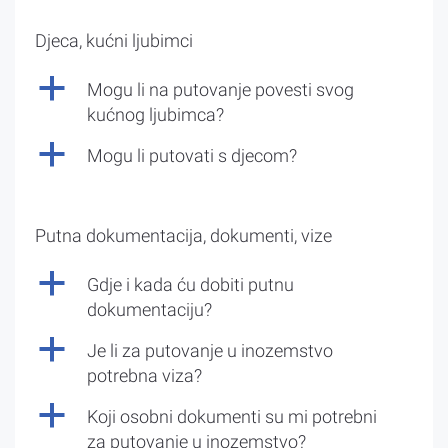
Djeca, kućni ljubimci
a
Mogu li na putovanje povesti svog
kućnog ljubimca?
a
Mogu li putovati s djecom?
Putna dokumentacija, dokumenti, vize
a
Gdje i kada ću dobiti putnu
dokumentaciju?
a
Je li za putovanje u inozemstvo
potrebna viza?
a
Koji osobni dokumenti su mi potrebni
za putovanje u inozemstvo?