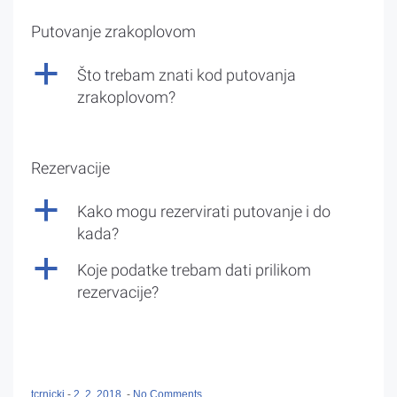
Putovanje zrakoplovom
a
Što trebam znati kod putovanja
zrakoplovom?
Rezervacije
a
Kako mogu rezervirati putovanje i do
kada?
a
Koje podatke trebam dati prilikom
rezervacije?
tcrnicki
-
2. 2. 2018.
-
No Comments