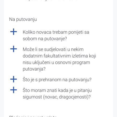
Na putovanju
a
Koliko novaca trebam ponijeti sa
sobom na putovanje?
a
Može li se sudjelovati u nekim
dodatnim fakultativnim izletima koji
nisu uključeni u osnovni program
putovanja?
a
Što je s prehranom na putovanju?
a
Što moram znati kada je u pitanju
sigurnost (novac, dragocjenosti)?