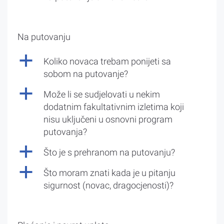
Na putovanju
a
Koliko novaca trebam ponijeti sa
sobom na putovanje?
a
Može li se sudjelovati u nekim
dodatnim fakultativnim izletima koji
nisu uključeni u osnovni program
putovanja?
a
Što je s prehranom na putovanju?
a
Što moram znati kada je u pitanju
sigurnost (novac, dragocjenosti)?