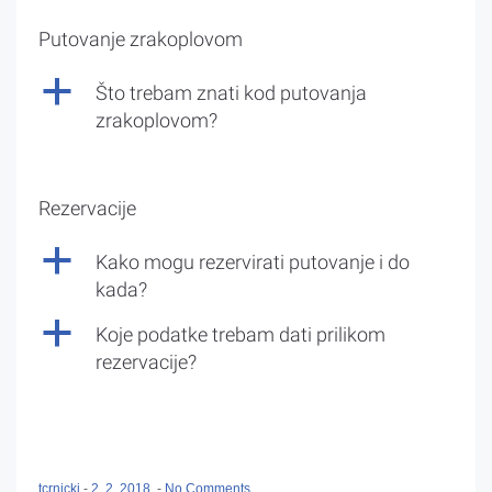
Putovanje zrakoplovom
a
Što trebam znati kod putovanja
zrakoplovom?
Rezervacije
a
Kako mogu rezervirati putovanje i do
kada?
a
Koje podatke trebam dati prilikom
rezervacije?
tcrnicki
-
2. 2. 2018.
-
No Comments