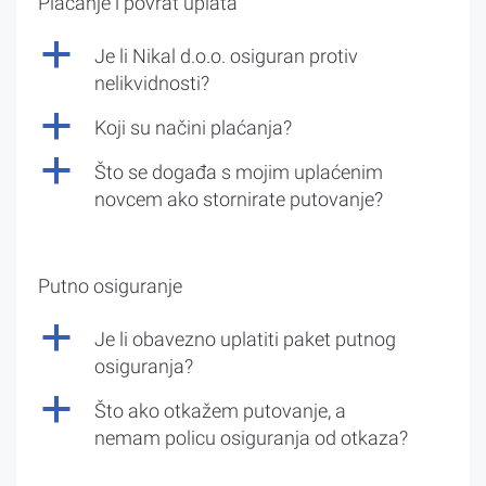
Plaćanje i povrat uplata
a
Je li Nikal d.o.o. osiguran protiv
nelikvidnosti?
a
Koji su načini plaćanja?
a
Što se događa s mojim uplaćenim
novcem ako stornirate putovanje?
Putno osiguranje
a
Je li obavezno uplatiti paket putnog
osiguranja?
a
Što ako otkažem putovanje, a
nemam policu osiguranja od otkaza?