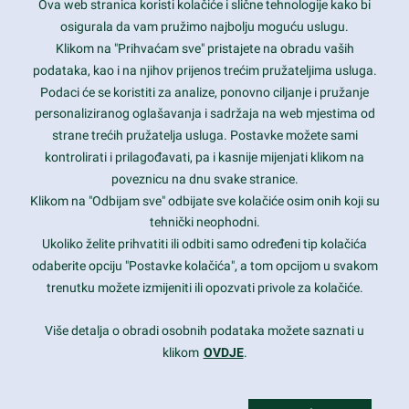
Ova web stranica koristi kolačiće i slične tehnologije kako bi
Latest trends and much more...
osigurala da vam pružimo najbolju moguću uslugu.
Klikom na "Prihvaćam sve" pristajete na obradu vaših
podataka, kao i na njihov prijenos trećim pružateljima usluga.
Contact Info
Podaci će se koristiti za analize, ponovno ciljanje i pružanje
personaliziranog oglašavanja i sadržaja na web mjestima od
strane trećih pružatelja usluga. Postavke možete sami
1600 Amphitheatre Parkway, Mountain View, CA 94043
kontrolirati i prilagođavati, pa i kasnije mijenjati klikom na
poveznicu na dnu svake stranice.
+1 650-253-0000
prothemes.net@gmail.com
Klikom na "Odbijam sve" odbijate sve kolačiće osim onih koji su
tehnički neophodni.
Daily: 9:00 am - 6:00 pm
Ukoliko želite prihvatiti ili odbiti samo određeni tip kolačića
Sunday: Closed
odaberite opciju "Postavke kolačića", a tom opcijom u svakom
trenutku možete izmijeniti ili opozvati privole za kolačiće.
Copyright 2017
FRESHFACE
© All Rights Reserved
Više detalja o obradi osobnih podataka možete saznati u
klikom
OVDJE
.