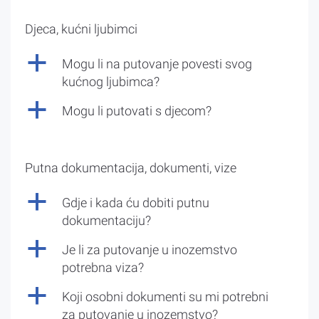
Djeca, kućni ljubimci
a
Mogu li na putovanje povesti svog
kućnog ljubimca?
a
Mogu li putovati s djecom?
Putna dokumentacija, dokumenti, vize
a
Gdje i kada ću dobiti putnu
dokumentaciju?
a
Je li za putovanje u inozemstvo
potrebna viza?
a
Koji osobni dokumenti su mi potrebni
za putovanje u inozemstvo?