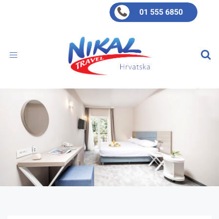
01 555 6850
Toggle
navigation