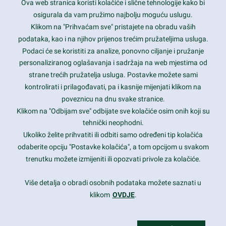
Ova web stranica koristi kolačiće i slične tehnologije kako bi
Latest trends and much more...
osigurala da vam pružimo najbolju moguću uslugu.
Klikom na "Prihvaćam sve" pristajete na obradu vaših
podataka, kao i na njihov prijenos trećim pružateljima usluga.
Contact Info
Podaci će se koristiti za analize, ponovno ciljanje i pružanje
personaliziranog oglašavanja i sadržaja na web mjestima od
strane trećih pružatelja usluga. Postavke možete sami
1600 Amphitheatre Parkway, Mountain View, CA 94043
kontrolirati i prilagođavati, pa i kasnije mijenjati klikom na
poveznicu na dnu svake stranice.
+1 650-253-0000
prothemes.net@gmail.com
Klikom na "Odbijam sve" odbijate sve kolačiće osim onih koji su
tehnički neophodni.
Daily: 9:00 am - 6:00 pm
Ukoliko želite prihvatiti ili odbiti samo određeni tip kolačića
Sunday: Closed
odaberite opciju "Postavke kolačića", a tom opcijom u svakom
trenutku možete izmijeniti ili opozvati privole za kolačiće.
Copyright 2017
FRESHFACE
© All Rights Reserved
Više detalja o obradi osobnih podataka možete saznati u
klikom
OVDJE
.