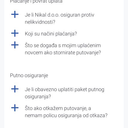
Plaćanje i povrat uplata
a
Je li Nikal d.o.o. osiguran protiv
nelikvidnosti?
a
Koji su načini plaćanja?
a
Što se događa s mojim uplaćenim
novcem ako stornirate putovanje?
Putno osiguranje
a
Je li obavezno uplatiti paket putnog
osiguranja?
a
Što ako otkažem putovanje, a
nemam policu osiguranja od otkaza?