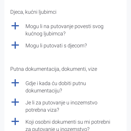
Djeca, kućni ljubimci
a
Mogu li na putovanje povesti svog
kućnog ljubimca?
a
Mogu li putovati s djecom?
Putna dokumentacija, dokumenti, vize
a
Gdje i kada ću dobiti putnu
dokumentaciju?
a
Je li za putovanje u inozemstvo
potrebna viza?
a
Koji osobni dokumenti su mi potrebni
za putovanje u inozemstvo?