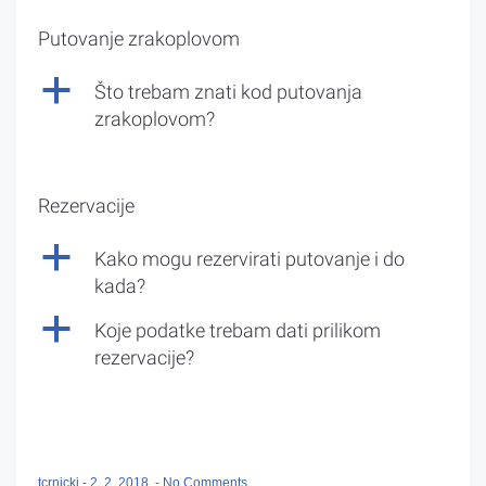
Putovanje zrakoplovom
a
Što trebam znati kod putovanja
zrakoplovom?
Rezervacije
a
Kako mogu rezervirati putovanje i do
kada?
a
Koje podatke trebam dati prilikom
rezervacije?
tcrnicki
-
2. 2. 2018.
-
No Comments