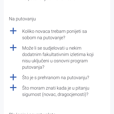
Na putovanju
a
Koliko novaca trebam ponijeti sa
sobom na putovanje?
a
Može li se sudjelovati u nekim
dodatnim fakultativnim izletima koji
nisu uključeni u osnovni program
putovanja?
a
Što je s prehranom na putovanju?
a
Što moram znati kada je u pitanju
sigurnost (novac, dragocjenosti)?