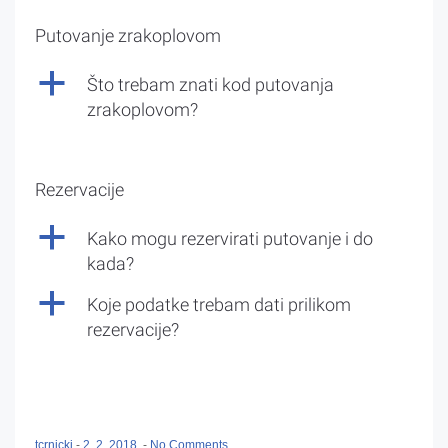
Putovanje zrakoplovom
a
Što trebam znati kod putovanja
zrakoplovom?
Rezervacije
a
Kako mogu rezervirati putovanje i do
kada?
a
Koje podatke trebam dati prilikom
rezervacije?
tcrnicki
-
2. 2. 2018.
-
No Comments