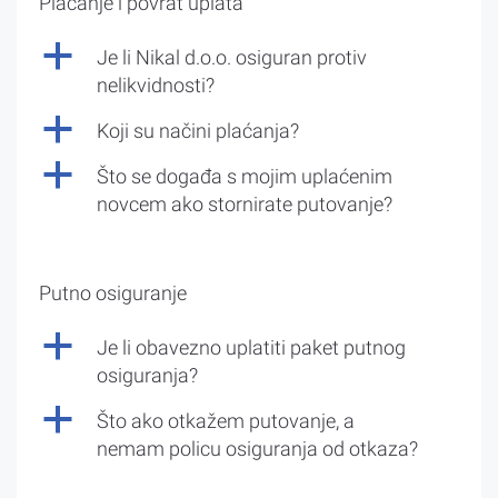
Plaćanje i povrat uplata
a
Je li Nikal d.o.o. osiguran protiv
nelikvidnosti?
a
Koji su načini plaćanja?
a
Što se događa s mojim uplaćenim
novcem ako stornirate putovanje?
Putno osiguranje
a
Je li obavezno uplatiti paket putnog
osiguranja?
a
Što ako otkažem putovanje, a
nemam policu osiguranja od otkaza?