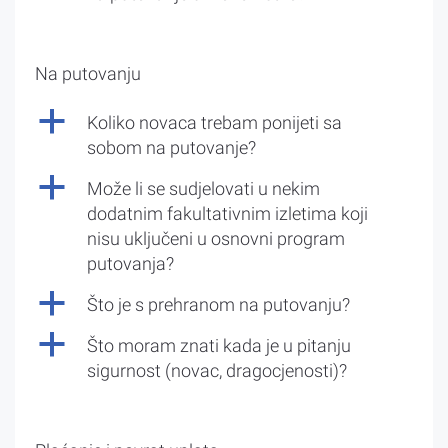
Na putovanju
a
Koliko novaca trebam ponijeti sa
sobom na putovanje?
a
Može li se sudjelovati u nekim
dodatnim fakultativnim izletima koji
nisu uključeni u osnovni program
putovanja?
a
Što je s prehranom na putovanju?
a
Što moram znati kada je u pitanju
sigurnost (novac, dragocjenosti)?