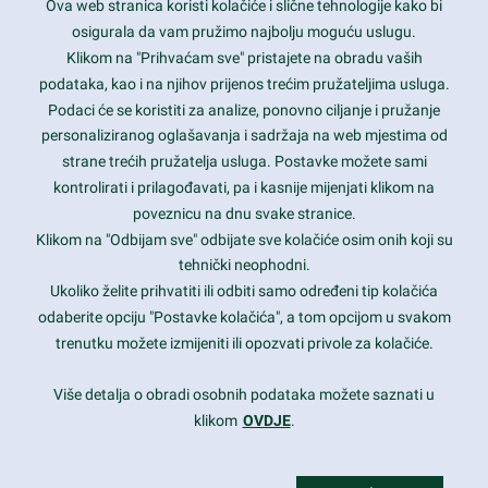
Ova web stranica koristi kolačiće i slične tehnologije kako bi
Latest trends and much more...
osigurala da vam pružimo najbolju moguću uslugu.
Klikom na "Prihvaćam sve" pristajete na obradu vaših
podataka, kao i na njihov prijenos trećim pružateljima usluga.
Contact Info
Podaci će se koristiti za analize, ponovno ciljanje i pružanje
personaliziranog oglašavanja i sadržaja na web mjestima od
strane trećih pružatelja usluga. Postavke možete sami
1600 Amphitheatre Parkway, Mountain View, CA 94043
kontrolirati i prilagođavati, pa i kasnije mijenjati klikom na
poveznicu na dnu svake stranice.
+1 650-253-0000
prothemes.net@gmail.com
Klikom na "Odbijam sve" odbijate sve kolačiće osim onih koji su
tehnički neophodni.
Daily: 9:00 am - 6:00 pm
Ukoliko želite prihvatiti ili odbiti samo određeni tip kolačića
Sunday: Closed
odaberite opciju "Postavke kolačića", a tom opcijom u svakom
trenutku možete izmijeniti ili opozvati privole za kolačiće.
Copyright 2017
FRESHFACE
© All Rights Reserved
Više detalja o obradi osobnih podataka možete saznati u
klikom
OVDJE
.