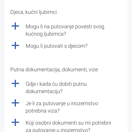
Djeca, kućni ljubimci
a
Mogu li na putovanje povesti svog
kućnog ljubimca?
a
Mogu li putovati s djecom?
Putna dokumentacija, dokumenti, vize
a
Gdje i kada ću dobiti putnu
dokumentaciju?
a
Je li za putovanje u inozemstvo
potrebna viza?
a
Koji osobni dokumenti su mi potrebni
za putovanje u inozemstvo?