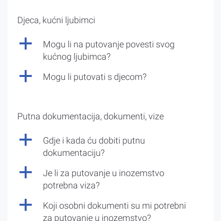
Djeca, kućni ljubimci
a
Mogu li na putovanje povesti svog
kućnog ljubimca?
a
Mogu li putovati s djecom?
Putna dokumentacija, dokumenti, vize
a
Gdje i kada ću dobiti putnu
dokumentaciju?
a
Je li za putovanje u inozemstvo
potrebna viza?
a
Koji osobni dokumenti su mi potrebni
za putovanje u inozemstvo?