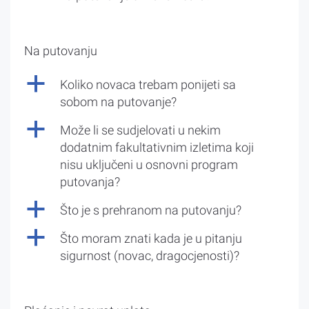
Na putovanju
a
Koliko novaca trebam ponijeti sa
sobom na putovanje?
a
Može li se sudjelovati u nekim
dodatnim fakultativnim izletima koji
nisu uključeni u osnovni program
putovanja?
a
Što je s prehranom na putovanju?
a
Što moram znati kada je u pitanju
sigurnost (novac, dragocjenosti)?