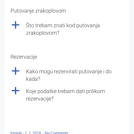
Putovanje zrakoplovom
a
Što trebam znati kod putovanja
zrakoplovom?
Rezervacije
a
Kako mogu rezervirati putovanje i do
kada?
a
Koje podatke trebam dati prilikom
rezervacije?
tcrnicki
-
2. 2. 2018.
-
No Comments