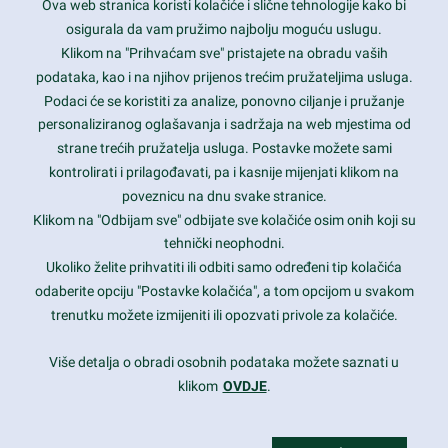
Ova web stranica koristi kolačiće i slične tehnologije kako bi
Latest trends and much more...
osigurala da vam pružimo najbolju moguću uslugu.
Klikom na "Prihvaćam sve" pristajete na obradu vaših
podataka, kao i na njihov prijenos trećim pružateljima usluga.
Contact Info
Podaci će se koristiti za analize, ponovno ciljanje i pružanje
personaliziranog oglašavanja i sadržaja na web mjestima od
strane trećih pružatelja usluga. Postavke možete sami
1600 Amphitheatre Parkway, Mountain View, CA 94043
kontrolirati i prilagođavati, pa i kasnije mijenjati klikom na
poveznicu na dnu svake stranice.
+1 650-253-0000
prothemes.net@gmail.com
Klikom na "Odbijam sve" odbijate sve kolačiće osim onih koji su
tehnički neophodni.
Daily: 9:00 am - 6:00 pm
Ukoliko želite prihvatiti ili odbiti samo određeni tip kolačića
Sunday: Closed
odaberite opciju "Postavke kolačića", a tom opcijom u svakom
trenutku možete izmijeniti ili opozvati privole za kolačiće.
Copyright 2017
FRESHFACE
© All Rights Reserved
Više detalja o obradi osobnih podataka možete saznati u
klikom
OVDJE
.