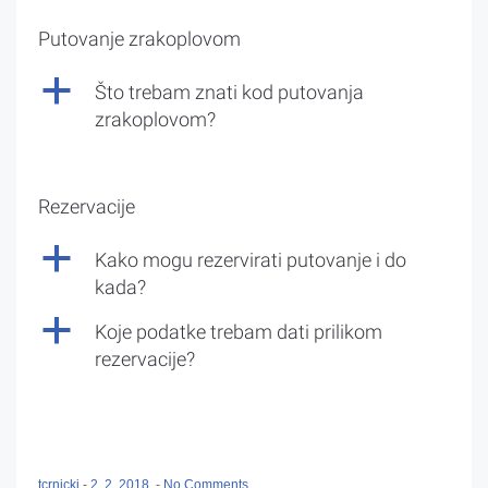
Putovanje zrakoplovom
a
Što trebam znati kod putovanja
zrakoplovom?
Rezervacije
a
Kako mogu rezervirati putovanje i do
kada?
a
Koje podatke trebam dati prilikom
rezervacije?
tcrnicki
-
2. 2. 2018.
-
No Comments