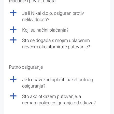
Plaćanje i povrat uplata
a
Je li Nikal d.o.o. osiguran protiv
nelikvidnosti?
a
Koji su načini plaćanja?
a
Što se događa s mojim uplaćenim
novcem ako stornirate putovanje?
Putno osiguranje
a
Je li obavezno uplatiti paket putnog
osiguranja?
a
Što ako otkažem putovanje, a
nemam policu osiguranja od otkaza?