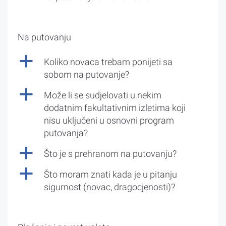
Na putovanju
a
Koliko novaca trebam ponijeti sa
sobom na putovanje?
a
Može li se sudjelovati u nekim
dodatnim fakultativnim izletima koji
nisu uključeni u osnovni program
putovanja?
a
Što je s prehranom na putovanju?
a
Što moram znati kada je u pitanju
sigurnost (novac, dragocjenosti)?