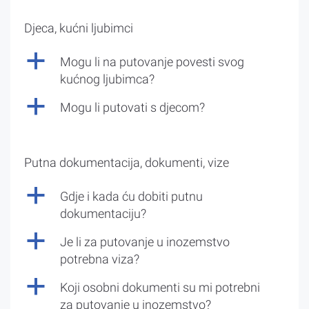
Djeca, kućni ljubimci
a
Mogu li na putovanje povesti svog
kućnog ljubimca?
a
Mogu li putovati s djecom?
Putna dokumentacija, dokumenti, vize
a
Gdje i kada ću dobiti putnu
dokumentaciju?
a
Je li za putovanje u inozemstvo
potrebna viza?
a
Koji osobni dokumenti su mi potrebni
za putovanje u inozemstvo?