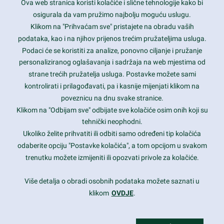
Ova web stranica koristi kolačiće i slične tehnologije kako bi
Latest trends and much more...
osigurala da vam pružimo najbolju moguću uslugu.
Klikom na "Prihvaćam sve" pristajete na obradu vaših
podataka, kao i na njihov prijenos trećim pružateljima usluga.
Contact Info
Podaci će se koristiti za analize, ponovno ciljanje i pružanje
personaliziranog oglašavanja i sadržaja na web mjestima od
strane trećih pružatelja usluga. Postavke možete sami
1600 Amphitheatre Parkway, Mountain View, CA 94043
kontrolirati i prilagođavati, pa i kasnije mijenjati klikom na
poveznicu na dnu svake stranice.
+1 650-253-0000
prothemes.net@gmail.com
Klikom na "Odbijam sve" odbijate sve kolačiće osim onih koji su
tehnički neophodni.
Daily: 9:00 am - 6:00 pm
Ukoliko želite prihvatiti ili odbiti samo određeni tip kolačića
Sunday: Closed
odaberite opciju "Postavke kolačića", a tom opcijom u svakom
trenutku možete izmijeniti ili opozvati privole za kolačiće.
Copyright 2017
FRESHFACE
© All Rights Reserved
Više detalja o obradi osobnih podataka možete saznati u
klikom
OVDJE
.