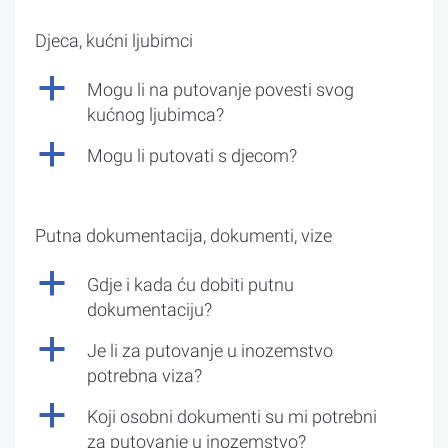
Djeca, kućni ljubimci
a
Mogu li na putovanje povesti svog
kućnog ljubimca?
a
Mogu li putovati s djecom?
Putna dokumentacija, dokumenti, vize
a
Gdje i kada ću dobiti putnu
dokumentaciju?
a
Je li za putovanje u inozemstvo
potrebna viza?
a
Koji osobni dokumenti su mi potrebni
za putovanje u inozemstvo?