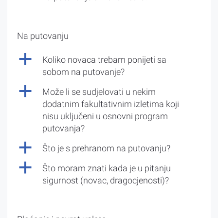
Na putovanju
a
Koliko novaca trebam ponijeti sa
sobom na putovanje?
a
Može li se sudjelovati u nekim
dodatnim fakultativnim izletima koji
nisu uključeni u osnovni program
putovanja?
a
Što je s prehranom na putovanju?
a
Što moram znati kada je u pitanju
sigurnost (novac, dragocjenosti)?