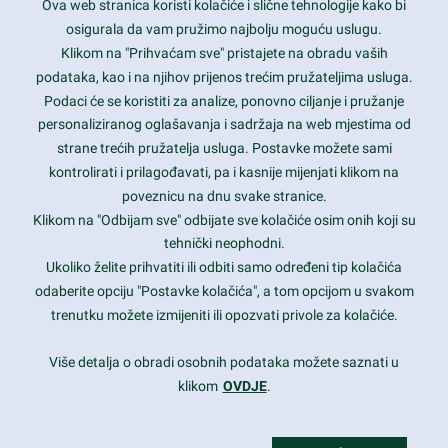
Ova web stranica koristi kolačiće i slične tehnologije kako bi
Latest trends and much more...
osigurala da vam pružimo najbolju moguću uslugu.
Klikom na "Prihvaćam sve" pristajete na obradu vaših
podataka, kao i na njihov prijenos trećim pružateljima usluga.
Contact Info
Podaci će se koristiti za analize, ponovno ciljanje i pružanje
personaliziranog oglašavanja i sadržaja na web mjestima od
strane trećih pružatelja usluga. Postavke možete sami
1600 Amphitheatre Parkway, Mountain View, CA 94043
kontrolirati i prilagođavati, pa i kasnije mijenjati klikom na
poveznicu na dnu svake stranice.
+1 650-253-0000
prothemes.net@gmail.com
Klikom na "Odbijam sve" odbijate sve kolačiće osim onih koji su
tehnički neophodni.
Daily: 9:00 am - 6:00 pm
Ukoliko želite prihvatiti ili odbiti samo određeni tip kolačića
Sunday: Closed
odaberite opciju "Postavke kolačića", a tom opcijom u svakom
trenutku možete izmijeniti ili opozvati privole za kolačiće.
Copyright 2017
FRESHFACE
© All Rights Reserved
Više detalja o obradi osobnih podataka možete saznati u
klikom
OVDJE
.