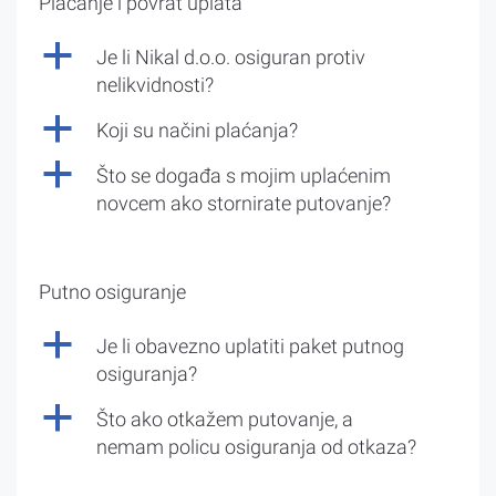
Plaćanje i povrat uplata
a
Je li Nikal d.o.o. osiguran protiv
nelikvidnosti?
a
Koji su načini plaćanja?
a
Što se događa s mojim uplaćenim
novcem ako stornirate putovanje?
Putno osiguranje
a
Je li obavezno uplatiti paket putnog
osiguranja?
a
Što ako otkažem putovanje, a
nemam policu osiguranja od otkaza?