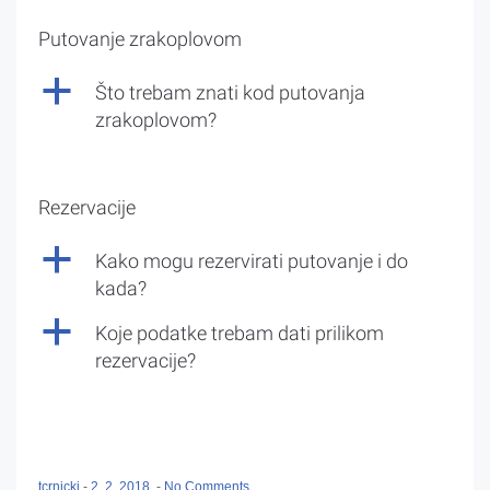
Putovanje zrakoplovom
a
Što trebam znati kod putovanja
zrakoplovom?
Rezervacije
a
Kako mogu rezervirati putovanje i do
kada?
a
Koje podatke trebam dati prilikom
rezervacije?
tcrnicki
-
2. 2. 2018.
-
No Comments