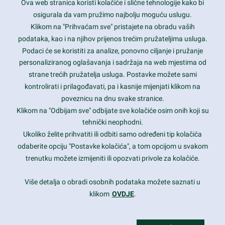
Ova web stranica koristi kolačiće i slične tehnologije kako bi
Latest trends and much more...
osigurala da vam pružimo najbolju moguću uslugu.
Klikom na "Prihvaćam sve" pristajete na obradu vaših
podataka, kao i na njihov prijenos trećim pružateljima usluga.
Contact Info
Podaci će se koristiti za analize, ponovno ciljanje i pružanje
personaliziranog oglašavanja i sadržaja na web mjestima od
strane trećih pružatelja usluga. Postavke možete sami
1600 Amphitheatre Parkway, Mountain View, CA 94043
kontrolirati i prilagođavati, pa i kasnije mijenjati klikom na
poveznicu na dnu svake stranice.
+1 650-253-0000
prothemes.net@gmail.com
Klikom na "Odbijam sve" odbijate sve kolačiće osim onih koji su
tehnički neophodni.
Daily: 9:00 am - 6:00 pm
Ukoliko želite prihvatiti ili odbiti samo određeni tip kolačića
Sunday: Closed
odaberite opciju "Postavke kolačića", a tom opcijom u svakom
trenutku možete izmijeniti ili opozvati privole za kolačiće.
Copyright 2017
FRESHFACE
© All Rights Reserved
Više detalja o obradi osobnih podataka možete saznati u
klikom
OVDJE
.