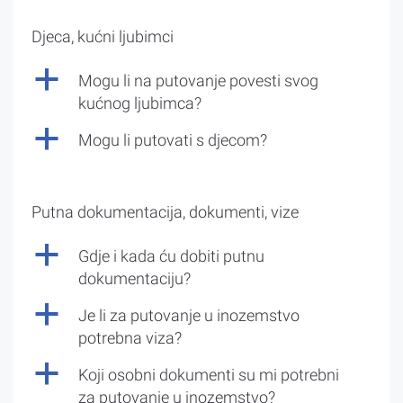
Djeca, kućni ljubimci
a
Mogu li na putovanje povesti svog
kućnog ljubimca?
a
Mogu li putovati s djecom?
Putna dokumentacija, dokumenti, vize
a
Gdje i kada ću dobiti putnu
dokumentaciju?
a
Je li za putovanje u inozemstvo
potrebna viza?
a
Koji osobni dokumenti su mi potrebni
za putovanje u inozemstvo?