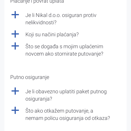
Plaćanje i povrat uplata
a
Je li Nikal d.o.o. osiguran protiv
nelikvidnosti?
a
Koji su načini plaćanja?
a
Što se događa s mojim uplaćenim
novcem ako stornirate putovanje?
Putno osiguranje
a
Je li obavezno uplatiti paket putnog
osiguranja?
a
Što ako otkažem putovanje, a
nemam policu osiguranja od otkaza?