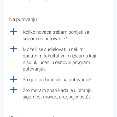
Na putovanju
a
Koliko novaca trebam ponijeti sa
sobom na putovanje?
a
Može li se sudjelovati u nekim
dodatnim fakultativnim izletima koji
nisu uključeni u osnovni program
putovanja?
a
Što je s prehranom na putovanju?
a
Što moram znati kada je u pitanju
sigurnost (novac, dragocjenosti)?