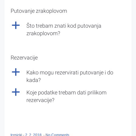
Putovanje zrakoplovom
a
Što trebam znati kod putovanja
zrakoplovom?
Rezervacije
a
Kako mogu rezervirati putovanje i do
kada?
a
Koje podatke trebam dati prilikom
rezervacije?
tcrnicki
-
2. 2. 2018.
-
No Comments