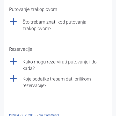
Putovanje zrakoplovom
a
Što trebam znati kod putovanja
zrakoplovom?
Rezervacije
a
Kako mogu rezervirati putovanje i do
kada?
a
Koje podatke trebam dati prilikom
rezervacije?
tcrnicki
-
2. 2. 2018.
-
No Comments