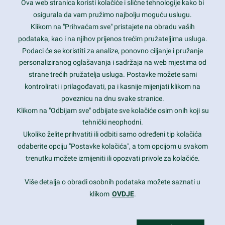
Ova web stranica koristi kolačiće i slične tehnologije kako bi
Latest trends and much more...
osigurala da vam pružimo najbolju moguću uslugu.
Klikom na "Prihvaćam sve" pristajete na obradu vaših
podataka, kao i na njihov prijenos trećim pružateljima usluga.
Contact Info
Podaci će se koristiti za analize, ponovno ciljanje i pružanje
personaliziranog oglašavanja i sadržaja na web mjestima od
strane trećih pružatelja usluga. Postavke možete sami
1600 Amphitheatre Parkway, Mountain View, CA 94043
kontrolirati i prilagođavati, pa i kasnije mijenjati klikom na
poveznicu na dnu svake stranice.
+1 650-253-0000
prothemes.net@gmail.com
Klikom na "Odbijam sve" odbijate sve kolačiće osim onih koji su
tehnički neophodni.
Daily: 9:00 am - 6:00 pm
Ukoliko želite prihvatiti ili odbiti samo određeni tip kolačića
Sunday: Closed
odaberite opciju "Postavke kolačića", a tom opcijom u svakom
trenutku možete izmijeniti ili opozvati privole za kolačiće.
Copyright 2017
FRESHFACE
© All Rights Reserved
Više detalja o obradi osobnih podataka možete saznati u
klikom
OVDJE
.