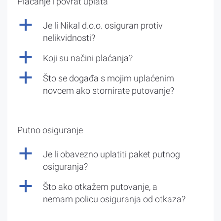
Plaćanje i povrat uplata
a
Je li Nikal d.o.o. osiguran protiv
nelikvidnosti?
a
Koji su načini plaćanja?
a
Što se događa s mojim uplaćenim
novcem ako stornirate putovanje?
Putno osiguranje
a
Je li obavezno uplatiti paket putnog
osiguranja?
a
Što ako otkažem putovanje, a
nemam policu osiguranja od otkaza?