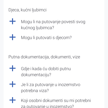
Djeca, kućni ljubimci
a
Mogu li na putovanje povesti svog
kućnog ljubimca?
a
Mogu li putovati s djecom?
Putna dokumentacija, dokumenti, vize
a
Gdje i kada ću dobiti putnu
dokumentaciju?
a
Je li za putovanje u inozemstvo
potrebna viza?
a
Koji osobni dokumenti su mi potrebni
za putovanje u inozemstvo?