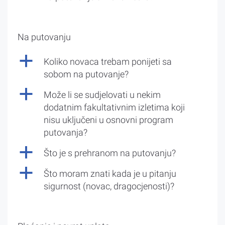
Na putovanju
a
Koliko novaca trebam ponijeti sa
sobom na putovanje?
a
Može li se sudjelovati u nekim
dodatnim fakultativnim izletima koji
nisu uključeni u osnovni program
putovanja?
a
Što je s prehranom na putovanju?
a
Što moram znati kada je u pitanju
sigurnost (novac, dragocjenosti)?