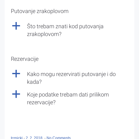
Putovanje zrakoplovom
a
Što trebam znati kod putovanja
zrakoplovom?
Rezervacije
a
Kako mogu rezervirati putovanje i do
kada?
a
Koje podatke trebam dati prilikom
rezervacije?
tcrnicki
-
2. 2. 2018.
-
No Comments