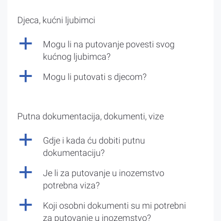
Djeca, kućni ljubimci
a
Mogu li na putovanje povesti svog
kućnog ljubimca?
a
Mogu li putovati s djecom?
Putna dokumentacija, dokumenti, vize
a
Gdje i kada ću dobiti putnu
dokumentaciju?
a
Je li za putovanje u inozemstvo
potrebna viza?
a
Koji osobni dokumenti su mi potrebni
za putovanje u inozemstvo?