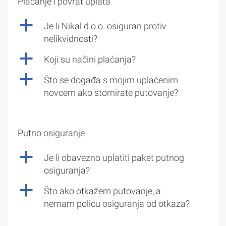
Plaćanje i povrat uplata
a
Je li Nikal d.o.o. osiguran protiv
nelikvidnosti?
a
Koji su načini plaćanja?
a
Što se događa s mojim uplaćenim
novcem ako stornirate putovanje?
Putno osiguranje
a
Je li obavezno uplatiti paket putnog
osiguranja?
a
Što ako otkažem putovanje, a
nemam policu osiguranja od otkaza?