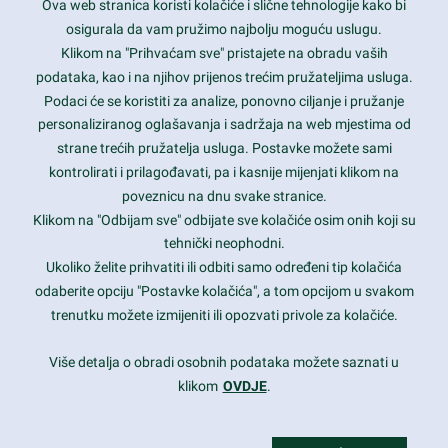
Ova web stranica koristi kolačiće i slične tehnologije kako bi
Latest trends and much more...
osigurala da vam pružimo najbolju moguću uslugu.
Klikom na "Prihvaćam sve" pristajete na obradu vaših
podataka, kao i na njihov prijenos trećim pružateljima usluga.
Contact Info
Podaci će se koristiti za analize, ponovno ciljanje i pružanje
personaliziranog oglašavanja i sadržaja na web mjestima od
strane trećih pružatelja usluga. Postavke možete sami
1600 Amphitheatre Parkway, Mountain View, CA 94043
kontrolirati i prilagođavati, pa i kasnije mijenjati klikom na
poveznicu na dnu svake stranice.
+1 650-253-0000
prothemes.net@gmail.com
Klikom na "Odbijam sve" odbijate sve kolačiće osim onih koji su
tehnički neophodni.
Daily: 9:00 am - 6:00 pm
Ukoliko želite prihvatiti ili odbiti samo određeni tip kolačića
Sunday: Closed
odaberite opciju "Postavke kolačića", a tom opcijom u svakom
trenutku možete izmijeniti ili opozvati privole za kolačiće.
Copyright 2017
FRESHFACE
© All Rights Reserved
Više detalja o obradi osobnih podataka možete saznati u
klikom
OVDJE
.