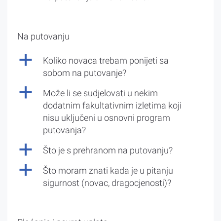
Na putovanju
a
Koliko novaca trebam ponijeti sa
sobom na putovanje?
a
Može li se sudjelovati u nekim
dodatnim fakultativnim izletima koji
nisu uključeni u osnovni program
putovanja?
a
Što je s prehranom na putovanju?
a
Što moram znati kada je u pitanju
sigurnost (novac, dragocjenosti)?