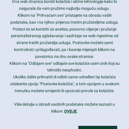
Ova web stranica koristi kolačiće i slične tehnologije kako bi
Latest trends and much more...
osigurala da vam pružimo najbolju moguću uslugu.
Klikom na "Prihvaćam sve" pristajete na obradu vaših
podataka, kao i na njihov prijenos trećim pružateljima usluga.
Contact Info
Podaci će se koristiti za analize, ponovno ciljanje i pružanje
personaliziranog oglašavanja i sadržaja na web mjestima od
strane trećih pružatelja usluga. Postavke možete sami
1600 Amphitheatre Parkway, Mountain View, CA 94043
kontrolirati i prilagođavati, pa i kasnije mijenjati klikom na
poveznicu na dnu svake stranice.
+1 650-253-0000
prothemes.net@gmail.com
Klikom na "Odbijam sve" odbijate sve kolačiće osim onih koji su
tehnički neophodni.
Daily: 9:00 am - 6:00 pm
Ukoliko želite prihvatiti ili odbiti samo određeni tip kolačića
Sunday: Closed
odaberite opciju "Postavke kolačića", a tom opcijom u svakom
trenutku možete izmijeniti ili opozvati privole za kolačiće.
Copyright 2017
FRESHFACE
© All Rights Reserved
Više detalja o obradi osobnih podataka možete saznati u
klikom
OVDJE
.