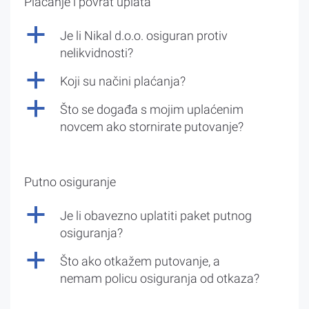
Plaćanje i povrat uplata
a
Je li Nikal d.o.o. osiguran protiv
nelikvidnosti?
a
Koji su načini plaćanja?
a
Što se događa s mojim uplaćenim
novcem ako stornirate putovanje?
Putno osiguranje
a
Je li obavezno uplatiti paket putnog
osiguranja?
a
Što ako otkažem putovanje, a
nemam policu osiguranja od otkaza?