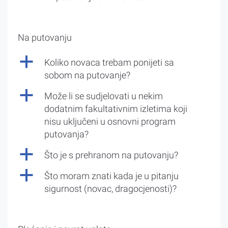
Na putovanju
a
Koliko novaca trebam ponijeti sa
sobom na putovanje?
a
Može li se sudjelovati u nekim
dodatnim fakultativnim izletima koji
nisu uključeni u osnovni program
putovanja?
a
Što je s prehranom na putovanju?
a
Što moram znati kada je u pitanju
sigurnost (novac, dragocjenosti)?