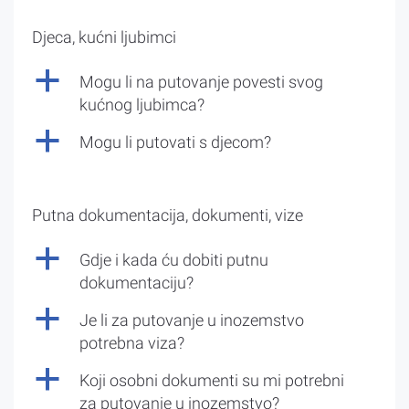
Djeca, kućni ljubimci
a
Mogu li na putovanje povesti svog
kućnog ljubimca?
a
Mogu li putovati s djecom?
Putna dokumentacija, dokumenti, vize
a
Gdje i kada ću dobiti putnu
dokumentaciju?
a
Je li za putovanje u inozemstvo
potrebna viza?
a
Koji osobni dokumenti su mi potrebni
za putovanje u inozemstvo?