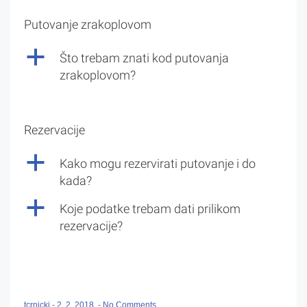
Putovanje zrakoplovom
a
Što trebam znati kod putovanja
zrakoplovom?
Rezervacije
a
Kako mogu rezervirati putovanje i do
kada?
a
Koje podatke trebam dati prilikom
rezervacije?
tcrnicki
-
2. 2. 2018.
-
No Comments