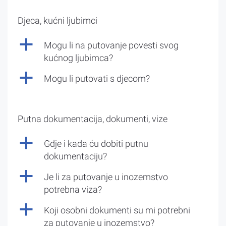
Djeca, kućni ljubimci
a
Mogu li na putovanje povesti svog
kućnog ljubimca?
a
Mogu li putovati s djecom?
Putna dokumentacija, dokumenti, vize
a
Gdje i kada ću dobiti putnu
dokumentaciju?
a
Je li za putovanje u inozemstvo
potrebna viza?
a
Koji osobni dokumenti su mi potrebni
za putovanje u inozemstvo?