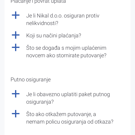
Plaćanje i povrat uplata
a
Je li Nikal d.o.o. osiguran protiv
nelikvidnosti?
a
Koji su načini plaćanja?
a
Što se događa s mojim uplaćenim
novcem ako stornirate putovanje?
Putno osiguranje
a
Je li obavezno uplatiti paket putnog
osiguranja?
a
Što ako otkažem putovanje, a
nemam policu osiguranja od otkaza?