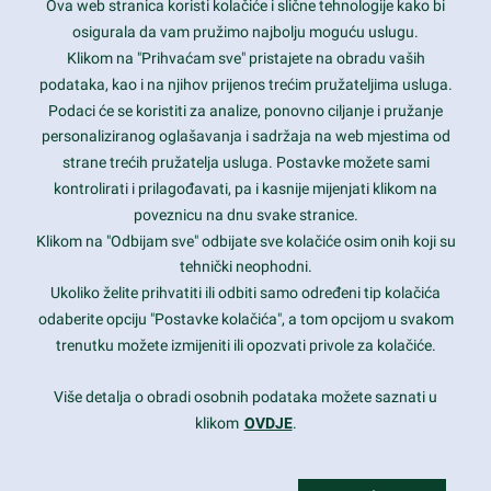
Ova web stranica koristi kolačiće i slične tehnologije kako bi
Latest trends and much more...
osigurala da vam pružimo najbolju moguću uslugu.
Klikom na "Prihvaćam sve" pristajete na obradu vaših
podataka, kao i na njihov prijenos trećim pružateljima usluga.
Contact Info
Podaci će se koristiti za analize, ponovno ciljanje i pružanje
personaliziranog oglašavanja i sadržaja na web mjestima od
strane trećih pružatelja usluga. Postavke možete sami
1600 Amphitheatre Parkway, Mountain View, CA 94043
kontrolirati i prilagođavati, pa i kasnije mijenjati klikom na
poveznicu na dnu svake stranice.
+1 650-253-0000
prothemes.net@gmail.com
Klikom na "Odbijam sve" odbijate sve kolačiće osim onih koji su
tehnički neophodni.
Daily: 9:00 am - 6:00 pm
Ukoliko želite prihvatiti ili odbiti samo određeni tip kolačića
Sunday: Closed
odaberite opciju "Postavke kolačića", a tom opcijom u svakom
trenutku možete izmijeniti ili opozvati privole za kolačiće.
Copyright 2017
FRESHFACE
© All Rights Reserved
Više detalja o obradi osobnih podataka možete saznati u
klikom
OVDJE
.