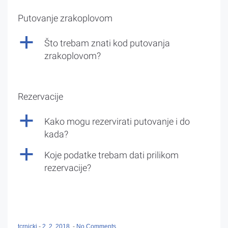
Putovanje zrakoplovom
a
Što trebam znati kod putovanja
zrakoplovom?
Rezervacije
a
Kako mogu rezervirati putovanje i do
kada?
a
Koje podatke trebam dati prilikom
rezervacije?
tcrnicki
-
2. 2. 2018.
-
No Comments