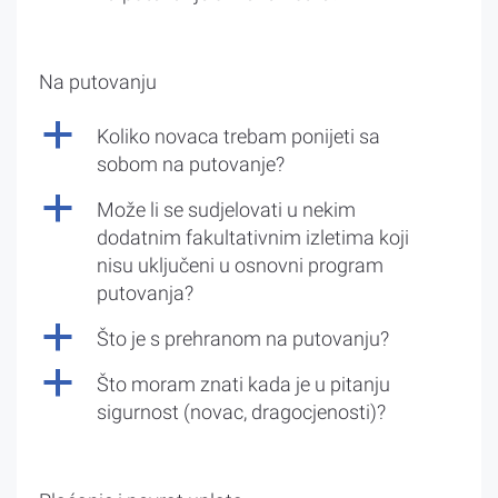
Na putovanju
a
Koliko novaca trebam ponijeti sa
sobom na putovanje?
a
Može li se sudjelovati u nekim
dodatnim fakultativnim izletima koji
nisu uključeni u osnovni program
putovanja?
a
Što je s prehranom na putovanju?
a
Što moram znati kada je u pitanju
sigurnost (novac, dragocjenosti)?