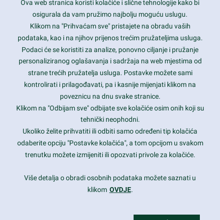
Ova web stranica koristi kolačiće i slične tehnologije kako bi
Latest trends and much more...
osigurala da vam pružimo najbolju moguću uslugu.
Klikom na "Prihvaćam sve" pristajete na obradu vaših
podataka, kao i na njihov prijenos trećim pružateljima usluga.
Contact Info
Podaci će se koristiti za analize, ponovno ciljanje i pružanje
personaliziranog oglašavanja i sadržaja na web mjestima od
strane trećih pružatelja usluga. Postavke možete sami
1600 Amphitheatre Parkway, Mountain View, CA 94043
kontrolirati i prilagođavati, pa i kasnije mijenjati klikom na
poveznicu na dnu svake stranice.
+1 650-253-0000
prothemes.net@gmail.com
Klikom na "Odbijam sve" odbijate sve kolačiće osim onih koji su
tehnički neophodni.
Daily: 9:00 am - 6:00 pm
Ukoliko želite prihvatiti ili odbiti samo određeni tip kolačića
Sunday: Closed
odaberite opciju "Postavke kolačića", a tom opcijom u svakom
trenutku možete izmijeniti ili opozvati privole za kolačiće.
Copyright 2017
FRESHFACE
© All Rights Reserved
Više detalja o obradi osobnih podataka možete saznati u
klikom
OVDJE
.