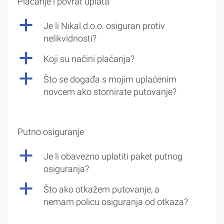
Plaćanje i povrat uplata
a
Je li Nikal d.o.o. osiguran protiv
nelikvidnosti?
a
Koji su načini plaćanja?
a
Što se događa s mojim uplaćenim
novcem ako stornirate putovanje?
Putno osiguranje
a
Je li obavezno uplatiti paket putnog
osiguranja?
a
Što ako otkažem putovanje, a
nemam policu osiguranja od otkaza?