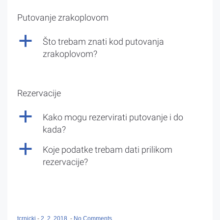
Putovanje zrakoplovom
a
Što trebam znati kod putovanja
zrakoplovom?
Rezervacije
a
Kako mogu rezervirati putovanje i do
kada?
a
Koje podatke trebam dati prilikom
rezervacije?
tcrnicki
-
2. 2. 2018.
-
No Comments