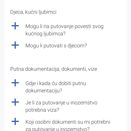
Djeca, kućni ljubimci
a
Mogu li na putovanje povesti svog
kućnog ljubimca?
a
Mogu li putovati s djecom?
Putna dokumentacija, dokumenti, vize
a
Gdje i kada ću dobiti putnu
dokumentaciju?
a
Je li za putovanje u inozemstvo
potrebna viza?
a
Koji osobni dokumenti su mi potrebni
za putovanje u inozemstvo?