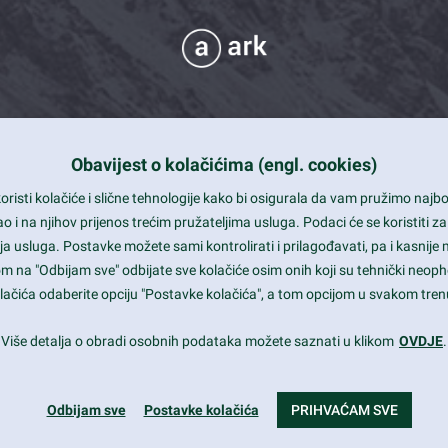
Obavijest o kolačićima (engl. cookies)
 Support
risti kolačiće i slične tehnologije kako bi osigurala da vam pružimo naj
t and beautiful design
i na njihov prijenos trećim pružateljima usluga. Podaci će se koristiti za
a usluga. Postavke možete sami kontrolirati i prilagođavati, pa i kasnije 
mited Eelements
om na "Odbijam sve" odbijate sve kolačiće osim onih koji su tehnički neoph
le ready
 kolačića odaberite opciju "Postavke kolačića", a tom opcijom u svakom trenu
st trends and much more...
Više detalja o obradi osobnih podataka možete saznati u klikom
OVDJE
.
Odbijam sve
Postavke kolačića
PRIHVAĆAM SVE