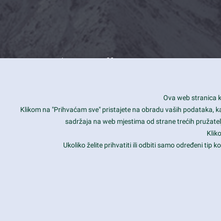
What we offer
How you can impact customers
24/7
Ova web stranica ko
Is your website user friendly?
Smar
Klikom na "Prihvaćam sve" pristajete na obradu vaših podataka, kao 
sadržaja na web mjestima od strane trećih pružatelj
Ark offers weekly stunning designs.
Unli
Klik
Why our customers love Ark?
Mobi
Ukoliko želite prihvatiti ili odbiti samo određeni tip
hat we do is all about passion
Late
Copyright 2017
FRESHFACE
© All Rights Reserved