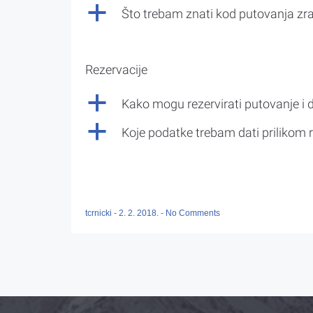
a
Što trebam znati kod putovanja z
Rezervacije
a
Kako mogu rezervirati putovanje i 
a
Koje podatke trebam dati prilikom r
tcrnicki
-
2. 2. 2018.
-
No Comments