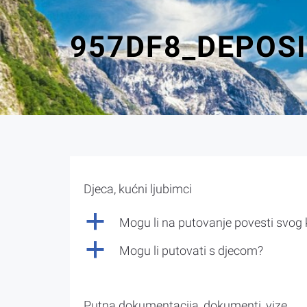
957DF8_DEPOS
Djeca, kućni ljubimci
a
Mogu li na putovanje povesti svog
a
Mogu li putovati s djecom?
Putna dokumentacija, dokumenti, vize