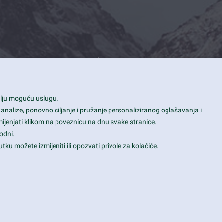
Contact Info
1600 Amphitheatre Parkway, Mountain
bolju moguću uslugu.
View, CA 94043
 analize, ponovno ciljanje i pružanje personaliziranog oglašavanja i
+1 650-253-0000
mijenjati klikom na poveznicu na dnu svake stranice.
prothemes.net@gmail.com
odni.
tku možete izmijeniti ili opozvati privole za kolačiće.
Daily: 9:00 am - 6:00 pm
Sunday: Closed
Terms & Conditions
|
Privacy & Policy