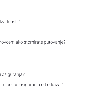
ikvidnosti?
novcem ako stornirate putovanje?
g osiguranja?
am policu osiguranja od otkaza?