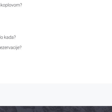
rakoplovom?
do kada?
ezervacije?