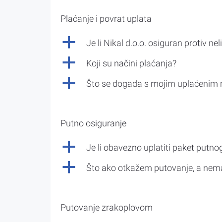
Plaćanje i povrat uplata
a
Je li Nikal d.o.o. osiguran protiv nel
a
Koji su načini plaćanja?
a
Što se događa s mojim uplaćenim 
Putno osiguranje
a
Je li obavezno uplatiti paket putno
a
Što ako otkažem putovanje, a nem
Putovanje zrakoplovom