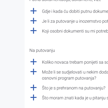
a
Gdje i kada ću dobiti putnu dokume
a
Je li za putovanje u inozemstvo po
a
Koji osobni dokumenti su mi potre
Na putovanju
a
Koliko novaca trebam ponijeti sa 
a
Može li se sudjelovati u nekim doda
osnovni program putovanja?
a
Što je s prehranom na putovanju?
a
Što moram znati kada je u pitanju 