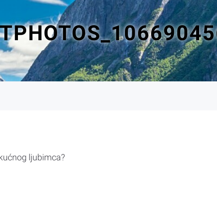
ITPHOTOS_10669045
 kućnog ljubimca?