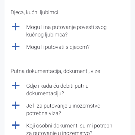
Djeca, kućni ljubimci
a
Mogu li na putovanje povesti svog
kućnog ljubimca?
a
Mogu li putovati s djecom?
Putna dokumentacija, dokumenti, vize
a
Gdje i kada ću dobiti putnu
dokumentaciju?
a
Je li za putovanje u inozemstvo
potrebna viza?
a
Koji osobni dokumenti su mi potrebni
za putovanje u inozemstvo?