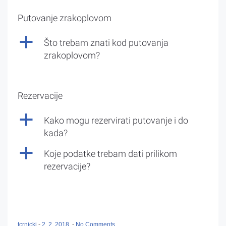
Putovanje zrakoplovom
a
Što trebam znati kod putovanja
zrakoplovom?
Rezervacije
a
Kako mogu rezervirati putovanje i do
kada?
a
Koje podatke trebam dati prilikom
rezervacije?
tcrnicki
-
2. 2. 2018.
-
No Comments