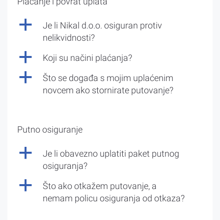
Plaćanje i povrat uplata
a
Je li Nikal d.o.o. osiguran protiv
nelikvidnosti?
a
Koji su načini plaćanja?
a
Što se događa s mojim uplaćenim
novcem ako stornirate putovanje?
Putno osiguranje
a
Je li obavezno uplatiti paket putnog
osiguranja?
a
Što ako otkažem putovanje, a
nemam policu osiguranja od otkaza?