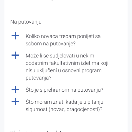
Na putovanju
a
Koliko novaca trebam ponijeti sa
sobom na putovanje?
a
Može li se sudjelovati u nekim
dodatnim fakultativnim izletima koji
nisu uključeni u osnovni program
putovanja?
a
Što je s prehranom na putovanju?
a
Što moram znati kada je u pitanju
sigurnost (novac, dragocjenosti)?