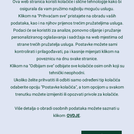
Ova web stranica koristi kolačiće i slične tehnologije kako bi
Latest trends and much more...
osigurala da vam pružimo najbolju moguću uslugu.
Klikom na "Prihvaćam sve" pristajete na obradu vaših
podataka, kao i na njihov prijenos trećim pružateljima usluga.
Contact Info
Podaci će se koristiti za analize, ponovno ciljanje i pružanje
personaliziranog oglašavanja i sadržaja na web mjestima od
strane trećih pružatelja usluga. Postavke možete sami
1600 Amphitheatre Parkway, Mountain View, CA 94043
kontrolirati i prilagođavati, pa i kasnije mijenjati klikom na
poveznicu na dnu svake stranice.
+1 650-253-0000
prothemes.net@gmail.com
Klikom na "Odbijam sve" odbijate sve kolačiće osim onih koji su
tehnički neophodni.
Daily: 9:00 am - 6:00 pm
Ukoliko želite prihvatiti ili odbiti samo određeni tip kolačića
Sunday: Closed
odaberite opciju "Postavke kolačića", a tom opcijom u svakom
trenutku možete izmijeniti ili opozvati privole za kolačiće.
Copyright 2017
FRESHFACE
© All Rights Reserved
Više detalja o obradi osobnih podataka možete saznati u
klikom
OVDJE
.