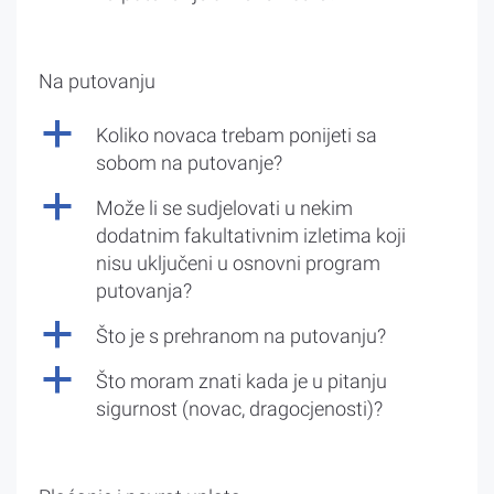
Na putovanju
a
Koliko novaca trebam ponijeti sa
sobom na putovanje?
a
Može li se sudjelovati u nekim
dodatnim fakultativnim izletima koji
nisu uključeni u osnovni program
putovanja?
a
Što je s prehranom na putovanju?
a
Što moram znati kada je u pitanju
sigurnost (novac, dragocjenosti)?