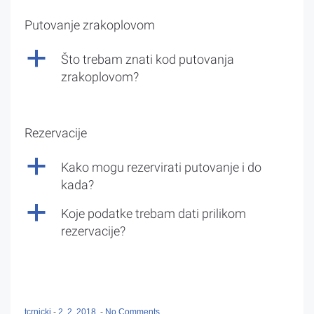
Putovanje zrakoplovom
a
Što trebam znati kod putovanja
zrakoplovom?
Rezervacije
a
Kako mogu rezervirati putovanje i do
kada?
a
Koje podatke trebam dati prilikom
rezervacije?
tcrnicki
-
2. 2. 2018.
-
No Comments