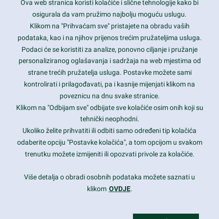
Ova web stranica koristi kolačiće i slične tehnologije kako bi
Latest trends and much more...
osigurala da vam pružimo najbolju moguću uslugu.
Klikom na "Prihvaćam sve" pristajete na obradu vaših
podataka, kao i na njihov prijenos trećim pružateljima usluga.
Contact Info
Podaci će se koristiti za analize, ponovno ciljanje i pružanje
personaliziranog oglašavanja i sadržaja na web mjestima od
strane trećih pružatelja usluga. Postavke možete sami
1600 Amphitheatre Parkway, Mountain View, CA 94043
kontrolirati i prilagođavati, pa i kasnije mijenjati klikom na
poveznicu na dnu svake stranice.
+1 650-253-0000
prothemes.net@gmail.com
Klikom na "Odbijam sve" odbijate sve kolačiće osim onih koji su
tehnički neophodni.
Daily: 9:00 am - 6:00 pm
Ukoliko želite prihvatiti ili odbiti samo određeni tip kolačića
Sunday: Closed
odaberite opciju "Postavke kolačića", a tom opcijom u svakom
trenutku možete izmijeniti ili opozvati privole za kolačiće.
Copyright 2017
FRESHFACE
© All Rights Reserved
Više detalja o obradi osobnih podataka možete saznati u
klikom
OVDJE
.