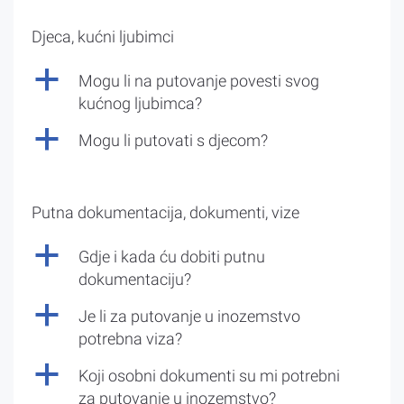
Djeca, kućni ljubimci
a
Mogu li na putovanje povesti svog
kućnog ljubimca?
a
Mogu li putovati s djecom?
Putna dokumentacija, dokumenti, vize
a
Gdje i kada ću dobiti putnu
dokumentaciju?
a
Je li za putovanje u inozemstvo
potrebna viza?
a
Koji osobni dokumenti su mi potrebni
za putovanje u inozemstvo?