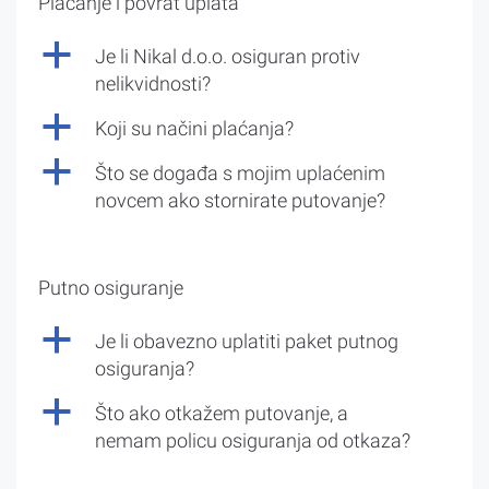
Plaćanje i povrat uplata
a
Je li Nikal d.o.o. osiguran protiv
nelikvidnosti?
a
Koji su načini plaćanja?
a
Što se događa s mojim uplaćenim
novcem ako stornirate putovanje?
Putno osiguranje
a
Je li obavezno uplatiti paket putnog
osiguranja?
a
Što ako otkažem putovanje, a
nemam policu osiguranja od otkaza?