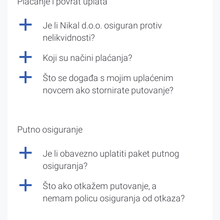
Plaćanje i povrat uplata
a
Je li Nikal d.o.o. osiguran protiv
nelikvidnosti?
a
Koji su načini plaćanja?
a
Što se događa s mojim uplaćenim
novcem ako stornirate putovanje?
Putno osiguranje
a
Je li obavezno uplatiti paket putnog
osiguranja?
a
Što ako otkažem putovanje, a
nemam policu osiguranja od otkaza?