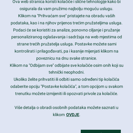
Ova web stranica koristi kolačiće i slične tehnologije kako bi
Latest trends and much more...
osigurala da vam pružimo najbolju moguću uslugu.
Klikom na "Prihvaćam sve" pristajete na obradu vaših
podataka, kao i na njihov prijenos trećim pružateljima usluga.
Contact Info
Podaci će se koristiti za analize, ponovno ciljanje i pružanje
personaliziranog oglašavanja i sadržaja na web mjestima od
strane trećih pružatelja usluga. Postavke možete sami
1600 Amphitheatre Parkway, Mountain View, CA 94043
kontrolirati i prilagođavati, pa i kasnije mijenjati klikom na
poveznicu na dnu svake stranice.
+1 650-253-0000
prothemes.net@gmail.com
Klikom na "Odbijam sve" odbijate sve kolačiće osim onih koji su
tehnički neophodni.
Daily: 9:00 am - 6:00 pm
Ukoliko želite prihvatiti ili odbiti samo određeni tip kolačića
Sunday: Closed
odaberite opciju "Postavke kolačića", a tom opcijom u svakom
trenutku možete izmijeniti ili opozvati privole za kolačiće.
Copyright 2017
FRESHFACE
© All Rights Reserved
Više detalja o obradi osobnih podataka možete saznati u
klikom
OVDJE
.