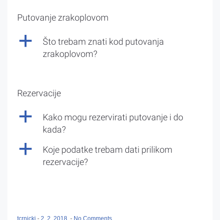
Putovanje zrakoplovom
a
Što trebam znati kod putovanja
zrakoplovom?
Rezervacije
a
Kako mogu rezervirati putovanje i do
kada?
a
Koje podatke trebam dati prilikom
rezervacije?
tcrnicki
-
2. 2. 2018.
-
No Comments