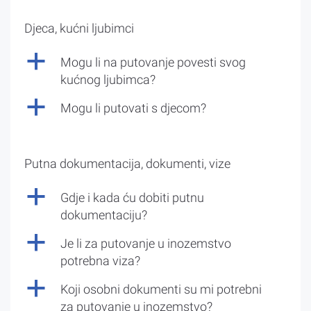
Djeca, kućni ljubimci
a
Mogu li na putovanje povesti svog
kućnog ljubimca?
a
Mogu li putovati s djecom?
Putna dokumentacija, dokumenti, vize
a
Gdje i kada ću dobiti putnu
dokumentaciju?
a
Je li za putovanje u inozemstvo
potrebna viza?
a
Koji osobni dokumenti su mi potrebni
za putovanje u inozemstvo?