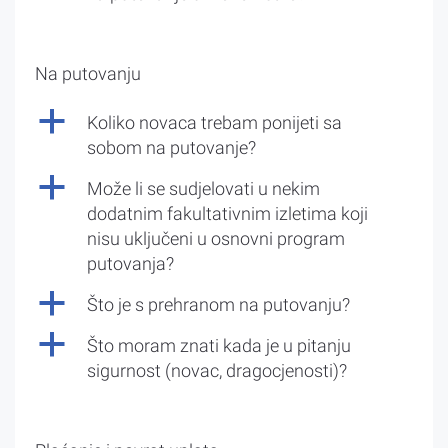
Na putovanju
a
Koliko novaca trebam ponijeti sa
sobom na putovanje?
a
Može li se sudjelovati u nekim
dodatnim fakultativnim izletima koji
nisu uključeni u osnovni program
putovanja?
a
Što je s prehranom na putovanju?
a
Što moram znati kada je u pitanju
sigurnost (novac, dragocjenosti)?