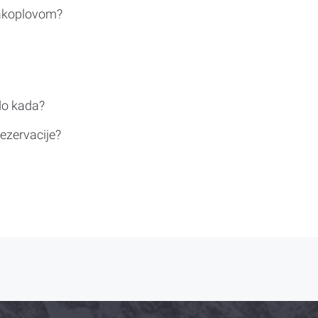
rakoplovom?
do kada?
ezervacije?