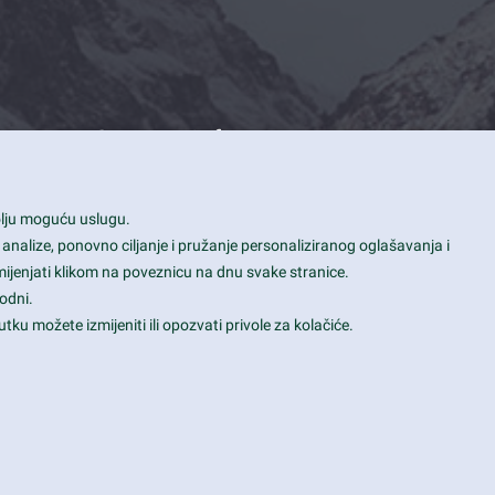
Contact Info
1600 Amphitheatre Parkway, Mountain
bolju moguću uslugu.
View, CA 94043
 analize, ponovno ciljanje i pružanje personaliziranog oglašavanja i
+1 650-253-0000
mijenjati klikom na poveznicu na dnu svake stranice.
prothemes.net@gmail.com
odni.
tku možete izmijeniti ili opozvati privole za kolačiće.
Daily: 9:00 am - 6:00 pm
Sunday: Closed
Terms & Conditions
|
Privacy & Policy