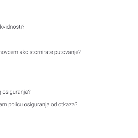
ikvidnosti?
novcem ako stornirate putovanje?
g osiguranja?
am policu osiguranja od otkaza?