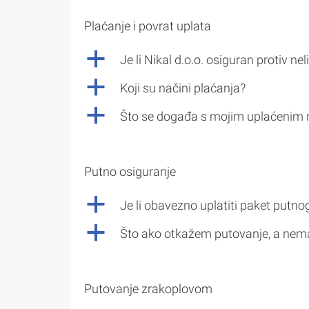
Plaćanje i povrat uplata
a
Je li Nikal d.o.o. osiguran protiv nel
a
Koji su načini plaćanja?
a
Što se događa s mojim uplaćenim 
Putno osiguranje
a
Je li obavezno uplatiti paket putno
a
Što ako otkažem putovanje, a nem
Putovanje zrakoplovom