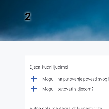
2
Djeca, kućni ljubimci
a
Mogu li na putovanje povesti svog
a
Mogu li putovati s djecom?
Putna dokumentacija, dokumenti, vize