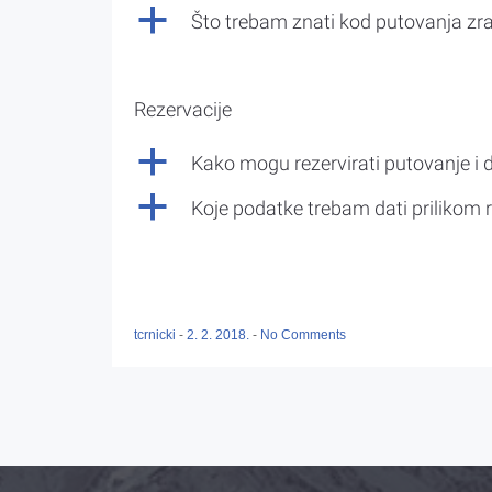
a
Što trebam znati kod putovanja z
Rezervacije
a
Kako mogu rezervirati putovanje i 
a
Koje podatke trebam dati prilikom r
tcrnicki
-
2. 2. 2018.
-
No Comments