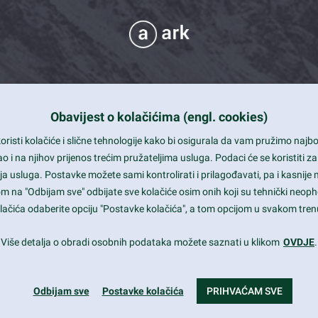
Obavijest o kolačićima (engl. cookies)
 Support
risti kolačiće i slične tehnologije kako bi osigurala da vam pružimo naj
t and beautiful design
i na njihov prijenos trećim pružateljima usluga. Podaci će se koristiti za
a usluga. Postavke možete sami kontrolirati i prilagođavati, pa i kasnije 
mited Eelements
om na "Odbijam sve" odbijate sve kolačiće osim onih koji su tehnički neoph
le ready
 kolačića odaberite opciju "Postavke kolačića", a tom opcijom u svakom trenu
st trends and much more...
Više detalja o obradi osobnih podataka možete saznati u klikom
OVDJE
.
Odbijam sve
Postavke kolačića
PRIHVAĆAM SVE