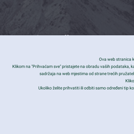
What we offer
How you can impact customers
24/7
Ova web stranica ko
Is your website user friendly?
Smar
Klikom na "Prihvaćam sve" pristajete na obradu vaših podataka, kao 
sadržaja na web mjestima od strane trećih pružatelj
Ark offers weekly stunning designs.
Unli
Klik
Why our customers love Ark?
Mobi
Ukoliko želite prihvatiti ili odbiti samo određeni tip
hat we do is all about passion
Late
Copyright 2017
FRESHFACE
© All Rights Reserved