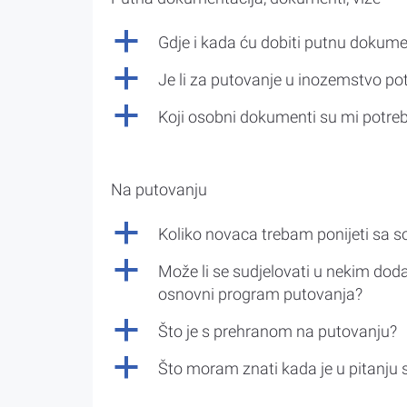
a
Gdje i kada ću dobiti putnu dokume
a
Je li za putovanje u inozemstvo po
a
Koji osobni dokumenti su mi potre
Na putovanju
a
Koliko novaca trebam ponijeti sa 
a
Može li se sudjelovati u nekim doda
osnovni program putovanja?
a
Što je s prehranom na putovanju?
a
Što moram znati kada je u pitanju 