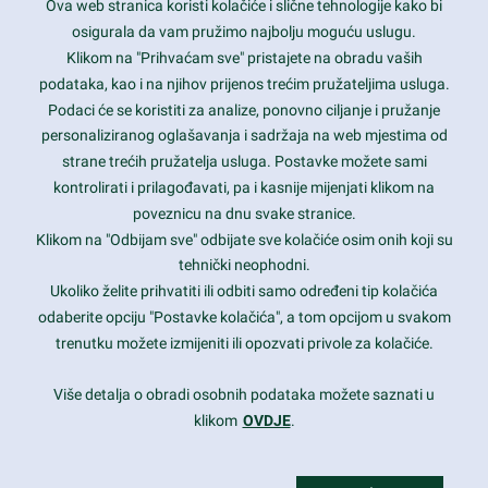
Ova web stranica koristi kolačiće i slične tehnologije kako bi
Latest trends and much more...
osigurala da vam pružimo najbolju moguću uslugu.
Klikom na "Prihvaćam sve" pristajete na obradu vaših
podataka, kao i na njihov prijenos trećim pružateljima usluga.
Contact Info
Podaci će se koristiti za analize, ponovno ciljanje i pružanje
personaliziranog oglašavanja i sadržaja na web mjestima od
strane trećih pružatelja usluga. Postavke možete sami
1600 Amphitheatre Parkway, Mountain View, CA 94043
kontrolirati i prilagođavati, pa i kasnije mijenjati klikom na
poveznicu na dnu svake stranice.
+1 650-253-0000
prothemes.net@gmail.com
Klikom na "Odbijam sve" odbijate sve kolačiće osim onih koji su
tehnički neophodni.
Daily: 9:00 am - 6:00 pm
Ukoliko želite prihvatiti ili odbiti samo određeni tip kolačića
Sunday: Closed
odaberite opciju "Postavke kolačića", a tom opcijom u svakom
trenutku možete izmijeniti ili opozvati privole za kolačiće.
Copyright 2017
FRESHFACE
© All Rights Reserved
Više detalja o obradi osobnih podataka možete saznati u
klikom
OVDJE
.