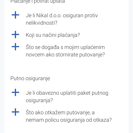
Plaćanje i povrat uplata
a
Je li Nikal d.o.o. osiguran protiv
nelikvidnosti?
a
Koji su načini plaćanja?
a
Što se događa s mojim uplaćenim
novcem ako stornirate putovanje?
Putno osiguranje
a
Je li obavezno uplatiti paket putnog
osiguranja?
a
Što ako otkažem putovanje, a
nemam policu osiguranja od otkaza?