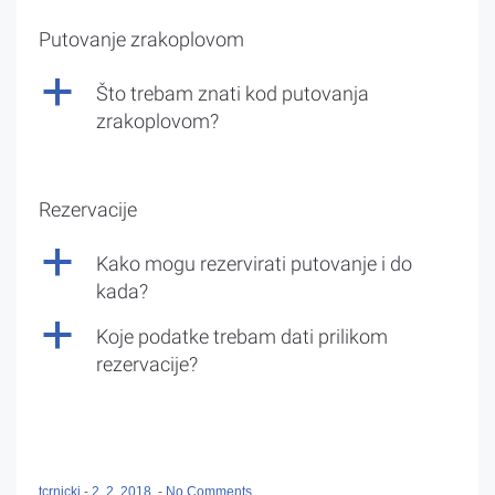
Putovanje zrakoplovom
a
Što trebam znati kod putovanja
zrakoplovom?
Rezervacije
a
Kako mogu rezervirati putovanje i do
kada?
a
Koje podatke trebam dati prilikom
rezervacije?
tcrnicki
-
2. 2. 2018.
-
No Comments