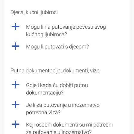
Djeca, kućni ljubimci
a
Mogu li na putovanje povesti svog
kućnog ljubimca?
a
Mogu li putovati s djecom?
Putna dokumentacija, dokumenti, vize
a
Gdje i kada ću dobiti putnu
dokumentaciju?
a
Je li za putovanje u inozemstvo
potrebna viza?
a
Koji osobni dokumenti su mi potrebni
za putovanje u inozemstvo?