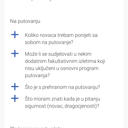
Na putovanju
a
Koliko novaca trebam ponijeti sa
sobom na putovanje?
a
Može li se sudjelovati u nekim
dodatnim fakultativnim izletima koji
nisu uključeni u osnovni program
putovanja?
a
Što je s prehranom na putovanju?
a
Što moram znati kada je u pitanju
sigurnost (novac, dragocjenosti)?