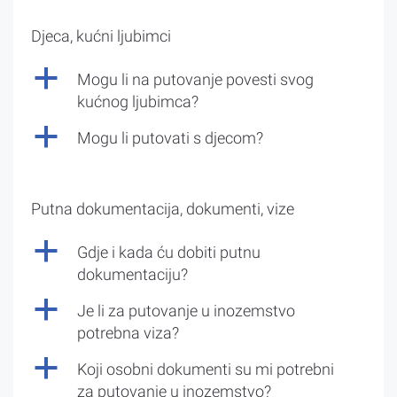
Djeca, kućni ljubimci
a
Mogu li na putovanje povesti svog
kućnog ljubimca?
a
Mogu li putovati s djecom?
Putna dokumentacija, dokumenti, vize
a
Gdje i kada ću dobiti putnu
dokumentaciju?
a
Je li za putovanje u inozemstvo
potrebna viza?
a
Koji osobni dokumenti su mi potrebni
za putovanje u inozemstvo?