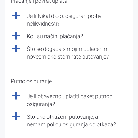
Plaćanje i povrat uplata
a
Je li Nikal d.o.o. osiguran protiv
nelikvidnosti?
a
Koji su načini plaćanja?
a
Što se događa s mojim uplaćenim
novcem ako stornirate putovanje?
Putno osiguranje
a
Je li obavezno uplatiti paket putnog
osiguranja?
a
Što ako otkažem putovanje, a
nemam policu osiguranja od otkaza?