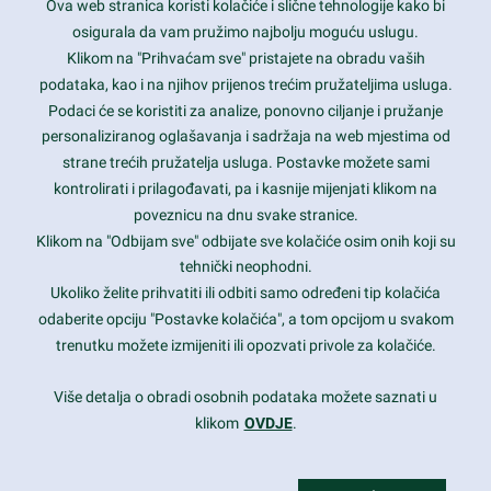
Ova web stranica koristi kolačiće i slične tehnologije kako bi
Latest trends and much more...
osigurala da vam pružimo najbolju moguću uslugu.
Klikom na "Prihvaćam sve" pristajete na obradu vaših
podataka, kao i na njihov prijenos trećim pružateljima usluga.
Contact Info
Podaci će se koristiti za analize, ponovno ciljanje i pružanje
personaliziranog oglašavanja i sadržaja na web mjestima od
strane trećih pružatelja usluga. Postavke možete sami
1600 Amphitheatre Parkway, Mountain View, CA 94043
kontrolirati i prilagođavati, pa i kasnije mijenjati klikom na
poveznicu na dnu svake stranice.
+1 650-253-0000
prothemes.net@gmail.com
Klikom na "Odbijam sve" odbijate sve kolačiće osim onih koji su
tehnički neophodni.
Daily: 9:00 am - 6:00 pm
Ukoliko želite prihvatiti ili odbiti samo određeni tip kolačića
Sunday: Closed
odaberite opciju "Postavke kolačića", a tom opcijom u svakom
trenutku možete izmijeniti ili opozvati privole za kolačiće.
Copyright 2017
FRESHFACE
© All Rights Reserved
Više detalja o obradi osobnih podataka možete saznati u
klikom
OVDJE
.