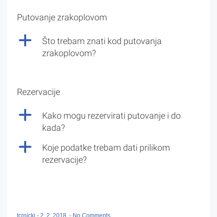
Putovanje zrakoplovom
a
Što trebam znati kod putovanja
zrakoplovom?
Rezervacije
a
Kako mogu rezervirati putovanje i do
kada?
a
Koje podatke trebam dati prilikom
rezervacije?
tcrnicki
-
2. 2. 2018.
-
No Comments