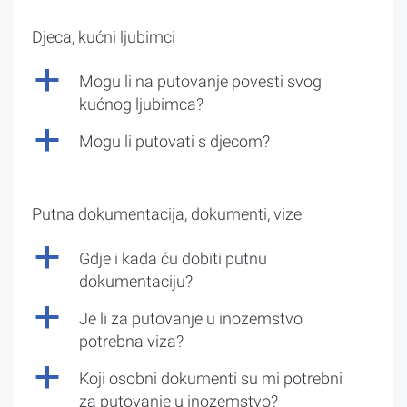
Djeca, kućni ljubimci
a
Mogu li na putovanje povesti svog
kućnog ljubimca?
a
Mogu li putovati s djecom?
Putna dokumentacija, dokumenti, vize
a
Gdje i kada ću dobiti putnu
dokumentaciju?
a
Je li za putovanje u inozemstvo
potrebna viza?
a
Koji osobni dokumenti su mi potrebni
za putovanje u inozemstvo?