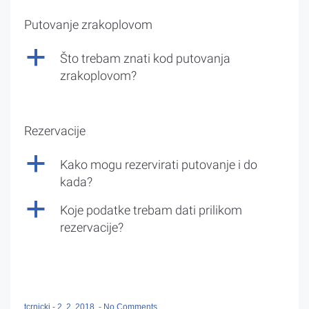
Putovanje zrakoplovom
a
Što trebam znati kod putovanja
zrakoplovom?
Rezervacije
a
Kako mogu rezervirati putovanje i do
kada?
a
Koje podatke trebam dati prilikom
rezervacije?
tcrnicki
-
2. 2. 2018.
-
No Comments