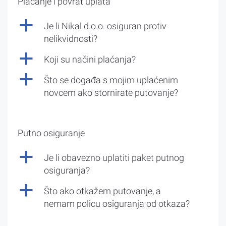
Plaćanje i povrat uplata
a
Je li Nikal d.o.o. osiguran protiv
nelikvidnosti?
a
Koji su načini plaćanja?
a
Što se događa s mojim uplaćenim
novcem ako stornirate putovanje?
Putno osiguranje
a
Je li obavezno uplatiti paket putnog
osiguranja?
a
Što ako otkažem putovanje, a
nemam policu osiguranja od otkaza?