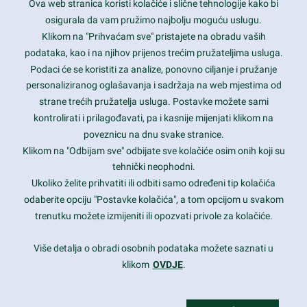
Ova web stranica koristi kolačiće i slične tehnologije kako bi
Latest trends and much more...
osigurala da vam pružimo najbolju moguću uslugu.
Klikom na "Prihvaćam sve" pristajete na obradu vaših
podataka, kao i na njihov prijenos trećim pružateljima usluga.
Contact Info
Podaci će se koristiti za analize, ponovno ciljanje i pružanje
personaliziranog oglašavanja i sadržaja na web mjestima od
strane trećih pružatelja usluga. Postavke možete sami
1600 Amphitheatre Parkway, Mountain View, CA 94043
kontrolirati i prilagođavati, pa i kasnije mijenjati klikom na
poveznicu na dnu svake stranice.
+1 650-253-0000
prothemes.net@gmail.com
Klikom na "Odbijam sve" odbijate sve kolačiće osim onih koji su
tehnički neophodni.
Daily: 9:00 am - 6:00 pm
Ukoliko želite prihvatiti ili odbiti samo određeni tip kolačića
Sunday: Closed
odaberite opciju "Postavke kolačića", a tom opcijom u svakom
trenutku možete izmijeniti ili opozvati privole za kolačiće.
Copyright 2017
FRESHFACE
© All Rights Reserved
Više detalja o obradi osobnih podataka možete saznati u
klikom
OVDJE
.