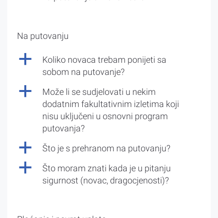
Na putovanju
a
Koliko novaca trebam ponijeti sa
sobom na putovanje?
a
Može li se sudjelovati u nekim
dodatnim fakultativnim izletima koji
nisu uključeni u osnovni program
putovanja?
a
Što je s prehranom na putovanju?
a
Što moram znati kada je u pitanju
sigurnost (novac, dragocjenosti)?