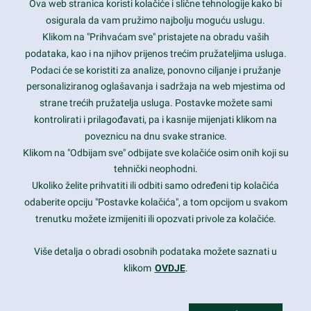
Ova web stranica koristi kolačiće i slične tehnologije kako bi
Latest trends and much more...
osigurala da vam pružimo najbolju moguću uslugu.
Klikom na "Prihvaćam sve" pristajete na obradu vaših
podataka, kao i na njihov prijenos trećim pružateljima usluga.
Contact Info
Podaci će se koristiti za analize, ponovno ciljanje i pružanje
personaliziranog oglašavanja i sadržaja na web mjestima od
strane trećih pružatelja usluga. Postavke možete sami
1600 Amphitheatre Parkway, Mountain View, CA 94043
kontrolirati i prilagođavati, pa i kasnije mijenjati klikom na
poveznicu na dnu svake stranice.
+1 650-253-0000
prothemes.net@gmail.com
Klikom na "Odbijam sve" odbijate sve kolačiće osim onih koji su
tehnički neophodni.
Daily: 9:00 am - 6:00 pm
Ukoliko želite prihvatiti ili odbiti samo određeni tip kolačića
Sunday: Closed
odaberite opciju "Postavke kolačića", a tom opcijom u svakom
trenutku možete izmijeniti ili opozvati privole za kolačiće.
Copyright 2017
FRESHFACE
© All Rights Reserved
Više detalja o obradi osobnih podataka možete saznati u
klikom
OVDJE
.