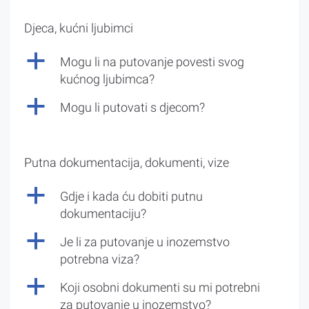
Djeca, kućni ljubimci
a
Mogu li na putovanje povesti svog
kućnog ljubimca?
a
Mogu li putovati s djecom?
Putna dokumentacija, dokumenti, vize
a
Gdje i kada ću dobiti putnu
dokumentaciju?
a
Je li za putovanje u inozemstvo
potrebna viza?
a
Koji osobni dokumenti su mi potrebni
za putovanje u inozemstvo?