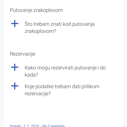
Putovanje zrakoplovom
a
Što trebam znati kod putovanja
zrakoplovom?
Rezervacije
a
Kako mogu rezervirati putovanje i do
kada?
a
Koje podatke trebam dati prilikom
rezervacije?
tcrnicki
-
2. 2. 2018.
-
No Comments