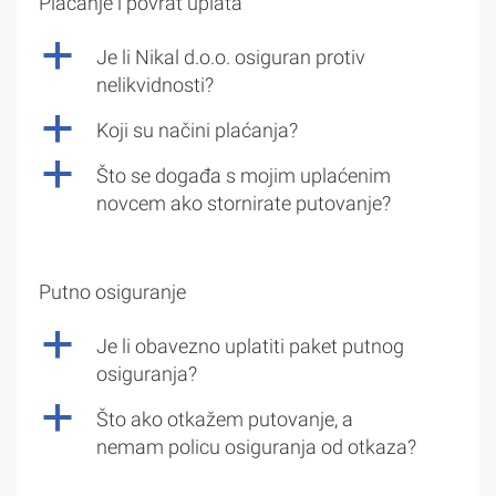
Plaćanje i povrat uplata
a
Je li Nikal d.o.o. osiguran protiv
nelikvidnosti?
a
Koji su načini plaćanja?
a
Što se događa s mojim uplaćenim
novcem ako stornirate putovanje?
Putno osiguranje
a
Je li obavezno uplatiti paket putnog
osiguranja?
a
Što ako otkažem putovanje, a
nemam policu osiguranja od otkaza?