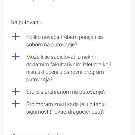
Na putovanju
a
Koliko novaca trebam ponijeti sa
sobom na putovanje?
a
Može li se sudjelovati u nekim
dodatnim fakultativnim izletima koji
nisu uključeni u osnovni program
putovanja?
a
Što je s prehranom na putovanju?
a
Što moram znati kada je u pitanju
sigurnost (novac, dragocjenosti)?