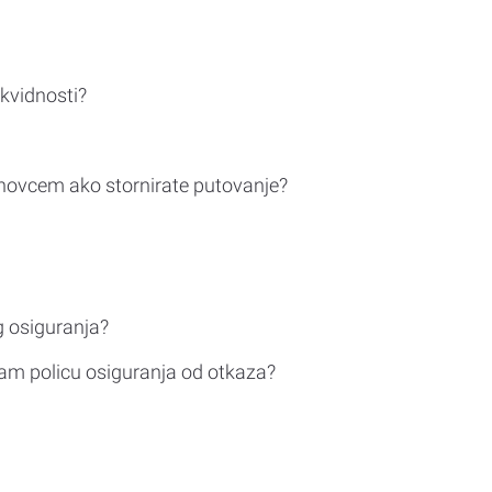
ikvidnosti?
novcem ako stornirate putovanje?
g osiguranja?
am policu osiguranja od otkaza?