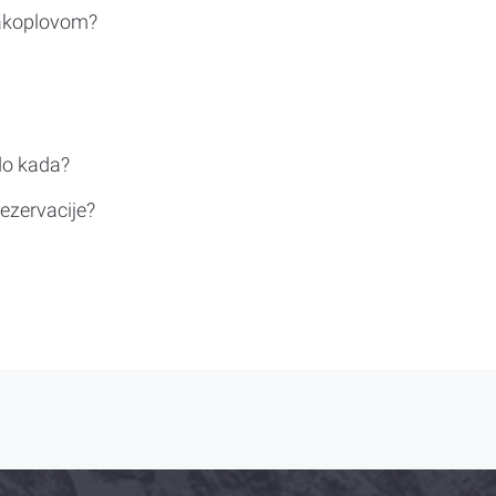
rakoplovom?
do kada?
ezervacije?