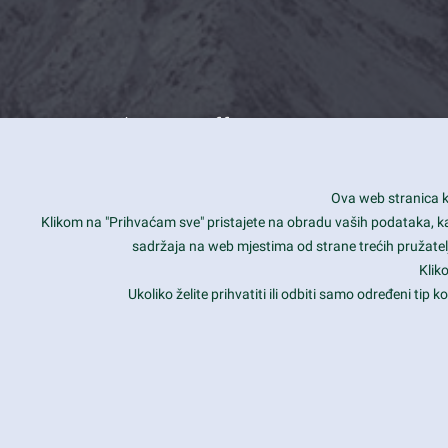
What we offer
How you can impact customers
24/7
Ova web stranica ko
Is your website user friendly?
Smar
Klikom na "Prihvaćam sve" pristajete na obradu vaših podataka, kao 
sadržaja na web mjestima od strane trećih pružatelj
Ark offers weekly stunning designs.
Unli
Klik
Why our customers love Ark?
Mobi
Ukoliko želite prihvatiti ili odbiti samo određeni tip
hat we do is all about passion
Late
Copyright 2017
FRESHFACE
© All Rights Reserved