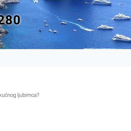
280
 kućnog ljubimca?