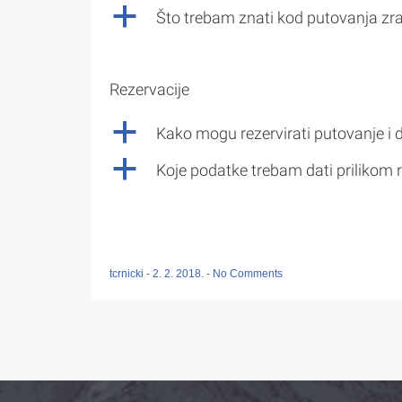
a
Što trebam znati kod putovanja z
Rezervacije
a
Kako mogu rezervirati putovanje i 
a
Koje podatke trebam dati prilikom r
tcrnicki
-
2. 2. 2018.
-
No Comments