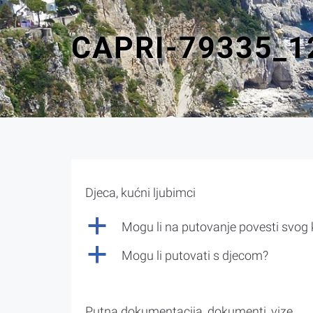
CAPRI-79335_1
Djeca, kućni ljubimci
a
Mogu li na putovanje povesti svog
a
Mogu li putovati s djecom?
Putna dokumentacija, dokumenti, vize