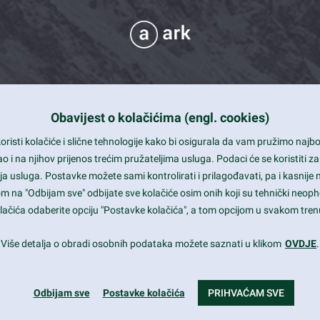
Obavijest o kolačićima (engl. cookies)
 Support
risti kolačiće i slične tehnologije kako bi osigurala da vam pružimo naj
t and beautiful design
i na njihov prijenos trećim pružateljima usluga. Podaci će se koristiti za
a usluga. Postavke možete sami kontrolirati i prilagođavati, pa i kasnije 
mited Eelements
om na "Odbijam sve" odbijate sve kolačiće osim onih koji su tehnički neoph
le ready
 kolačića odaberite opciju "Postavke kolačića", a tom opcijom u svakom trenu
st trends and much more...
Više detalja o obradi osobnih podataka možete saznati u klikom
OVDJE
.
Odbijam sve
Postavke kolačića
PRIHVAĆAM SVE