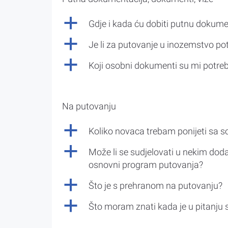
a
Gdje i kada ću dobiti putnu dokume
a
Je li za putovanje u inozemstvo po
a
Koji osobni dokumenti su mi potre
Na putovanju
a
Koliko novaca trebam ponijeti sa 
a
Može li se sudjelovati u nekim doda
osnovni program putovanja?
a
Što je s prehranom na putovanju?
a
Što moram znati kada je u pitanju 