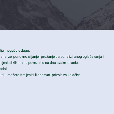
Contact Info
1600 Amphitheatre Parkway, Mountain
bolju moguću uslugu.
View, CA 94043
 analize, ponovno ciljanje i pružanje personaliziranog oglašavanja i
+1 650-253-0000
mijenjati klikom na poveznicu na dnu svake stranice.
prothemes.net@gmail.com
odni.
tku možete izmijeniti ili opozvati privole za kolačiće.
Daily: 9:00 am - 6:00 pm
Sunday: Closed
Terms & Conditions
|
Privacy & Policy