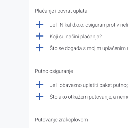
Plaćanje i povrat uplata
a
Je li Nikal d.o.o. osiguran protiv nel
a
Koji su načini plaćanja?
a
Što se događa s mojim uplaćenim 
Putno osiguranje
a
Je li obavezno uplatiti paket putno
a
Što ako otkažem putovanje, a nem
Putovanje zrakoplovom