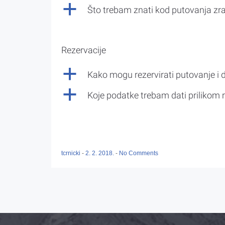
a
Što trebam znati kod putovanja z
Rezervacije
a
Kako mogu rezervirati putovanje i 
a
Koje podatke trebam dati prilikom r
tcrnicki
-
2. 2. 2018.
-
No Comments