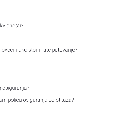
ikvidnosti?
novcem ako stornirate putovanje?
g osiguranja?
am policu osiguranja od otkaza?