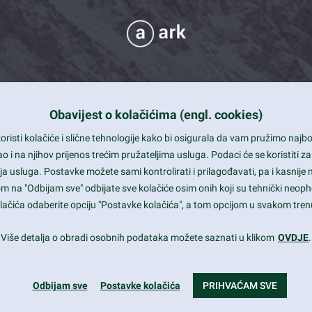
Obavijest o kolačićima (engl. cookies)
 Support
risti kolačiće i slične tehnologije kako bi osigurala da vam pružimo naj
t and beautiful design
i na njihov prijenos trećim pružateljima usluga. Podaci će se koristiti za
a usluga. Postavke možete sami kontrolirati i prilagođavati, pa i kasnije 
mited Eelements
om na "Odbijam sve" odbijate sve kolačiće osim onih koji su tehnički neoph
le ready
 kolačića odaberite opciju "Postavke kolačića", a tom opcijom u svakom trenu
st trends and much more...
Više detalja o obradi osobnih podataka možete saznati u klikom
OVDJE
.
Odbijam sve
Postavke kolačića
PRIHVAĆAM SVE