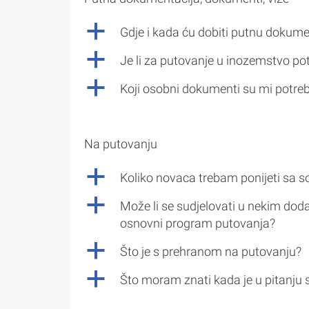
a
Gdje i kada ću dobiti putnu dokume
a
Je li za putovanje u inozemstvo po
a
Koji osobni dokumenti su mi potre
Na putovanju
a
Koliko novaca trebam ponijeti sa 
a
Može li se sudjelovati u nekim doda
osnovni program putovanja?
a
Što je s prehranom na putovanju?
a
Što moram znati kada je u pitanju 