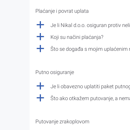
Plaćanje i povrat uplata
a
Je li Nikal d.o.o. osiguran protiv nel
a
Koji su načini plaćanja?
a
Što se događa s mojim uplaćenim 
Putno osiguranje
a
Je li obavezno uplatiti paket putno
a
Što ako otkažem putovanje, a nem
Putovanje zrakoplovom