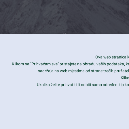
What we offer
How you can impact customers
24/7
Ova web stranica ko
Is your website user friendly?
Smar
Klikom na "Prihvaćam sve" pristajete na obradu vaših podataka, kao 
sadržaja na web mjestima od strane trećih pružatelj
Ark offers weekly stunning designs.
Unli
Klik
Why our customers love Ark?
Mobi
Ukoliko želite prihvatiti ili odbiti samo određeni tip
hat we do is all about passion
Late
Copyright 2017
FRESHFACE
© All Rights Reserved