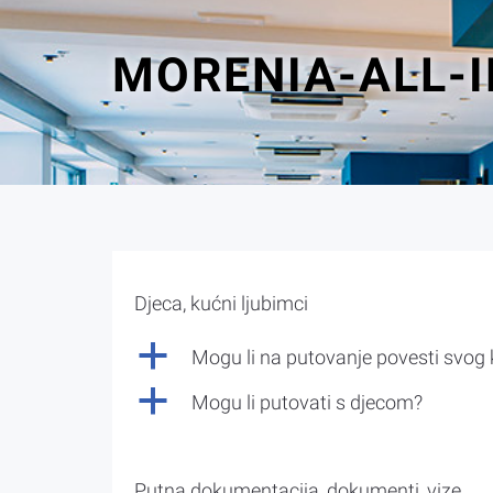
MORENIA-ALL-
Djeca, kućni ljubimci
a
Mogu li na putovanje povesti svog
a
Mogu li putovati s djecom?
Putna dokumentacija, dokumenti, vize