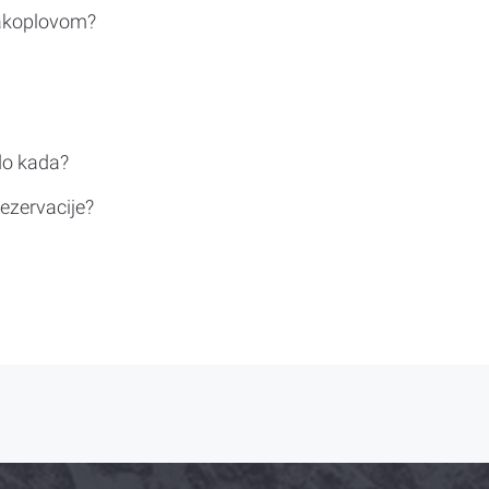
rakoplovom?
do kada?
ezervacije?