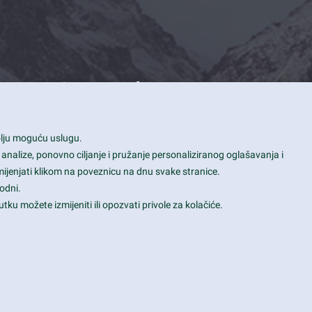
Contact Info
1600 Amphitheatre Parkway, Mountain
bolju moguću uslugu.
View, CA 94043
 analize, ponovno ciljanje i pružanje personaliziranog oglašavanja i
+1 650-253-0000
mijenjati klikom na poveznicu na dnu svake stranice.
prothemes.net@gmail.com
odni.
tku možete izmijeniti ili opozvati privole za kolačiće.
Daily: 9:00 am - 6:00 pm
Sunday: Closed
Terms & Conditions
|
Privacy & Policy