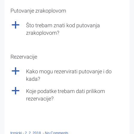
Putovanje zrakoplovom
a
Što trebam znati kod putovanja
zrakoplovom?
Rezervacije
a
Kako mogu rezervirati putovanje i do
kada?
a
Koje podatke trebam dati prilikom
rezervacije?
tcrnicki
-
2. 2. 2018.
-
No Comments