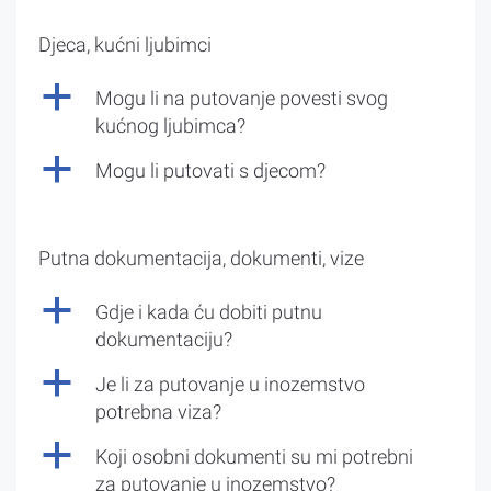
Djeca, kućni ljubimci
a
Mogu li na putovanje povesti svog
kućnog ljubimca?
a
Mogu li putovati s djecom?
Putna dokumentacija, dokumenti, vize
a
Gdje i kada ću dobiti putnu
dokumentaciju?
a
Je li za putovanje u inozemstvo
potrebna viza?
a
Koji osobni dokumenti su mi potrebni
za putovanje u inozemstvo?