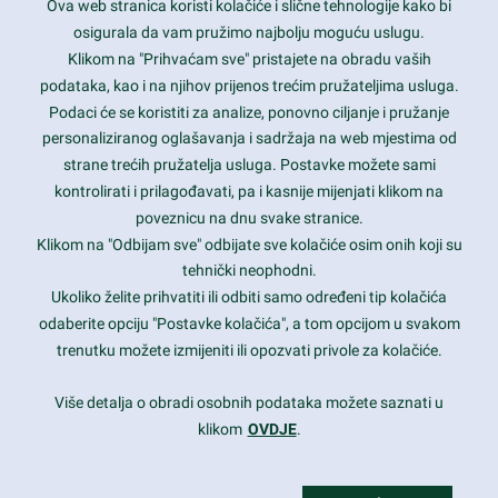
Ova web stranica koristi kolačiće i slične tehnologije kako bi
Latest trends and much more...
osigurala da vam pružimo najbolju moguću uslugu.
Klikom na "Prihvaćam sve" pristajete na obradu vaših
podataka, kao i na njihov prijenos trećim pružateljima usluga.
Contact Info
Podaci će se koristiti za analize, ponovno ciljanje i pružanje
personaliziranog oglašavanja i sadržaja na web mjestima od
strane trećih pružatelja usluga. Postavke možete sami
1600 Amphitheatre Parkway, Mountain View, CA 94043
kontrolirati i prilagođavati, pa i kasnije mijenjati klikom na
poveznicu na dnu svake stranice.
+1 650-253-0000
prothemes.net@gmail.com
Klikom na "Odbijam sve" odbijate sve kolačiće osim onih koji su
tehnički neophodni.
Daily: 9:00 am - 6:00 pm
Ukoliko želite prihvatiti ili odbiti samo određeni tip kolačića
Sunday: Closed
odaberite opciju "Postavke kolačića", a tom opcijom u svakom
trenutku možete izmijeniti ili opozvati privole za kolačiće.
Copyright 2017
FRESHFACE
© All Rights Reserved
Više detalja o obradi osobnih podataka možete saznati u
klikom
OVDJE
.