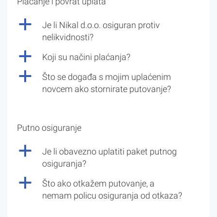
Plaćanje i povrat uplata
a
Je li Nikal d.o.o. osiguran protiv
nelikvidnosti?
a
Koji su načini plaćanja?
a
Što se događa s mojim uplaćenim
novcem ako stornirate putovanje?
Putno osiguranje
a
Je li obavezno uplatiti paket putnog
osiguranja?
a
Što ako otkažem putovanje, a
nemam policu osiguranja od otkaza?