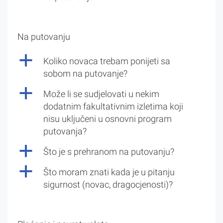
Na putovanju
a
Koliko novaca trebam ponijeti sa
sobom na putovanje?
a
Može li se sudjelovati u nekim
dodatnim fakultativnim izletima koji
nisu uključeni u osnovni program
putovanja?
a
Što je s prehranom na putovanju?
a
Što moram znati kada je u pitanju
sigurnost (novac, dragocjenosti)?