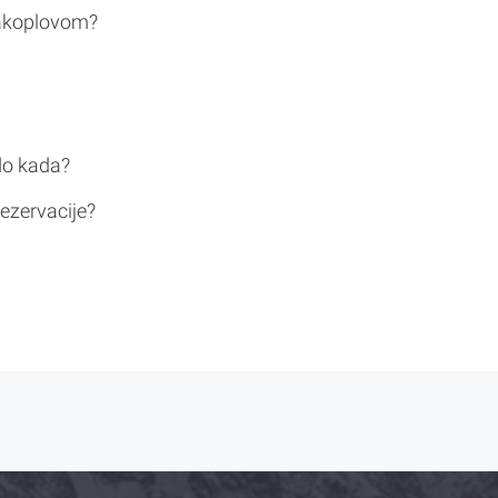
rakoplovom?
do kada?
ezervacije?