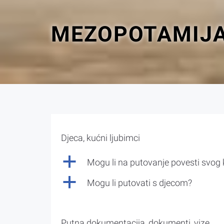
MEZOPOTAMIJA
Djeca, kućni ljubimci
a
Mogu li na putovanje povesti svog
a
Mogu li putovati s djecom?
Putna dokumentacija, dokumenti, vize