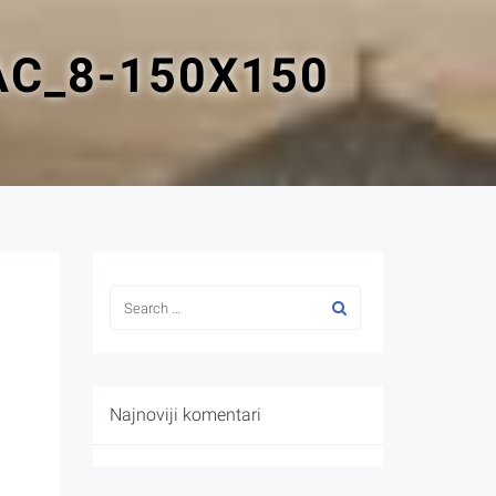
C_8-150X150
Najnoviji komentari