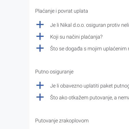
Plaćanje i povrat uplata
a
Je li Nikal d.o.o. osiguran protiv nel
a
Koji su načini plaćanja?
a
Što se događa s mojim uplaćenim 
Putno osiguranje
a
Je li obavezno uplatiti paket putno
a
Što ako otkažem putovanje, a nem
Putovanje zrakoplovom