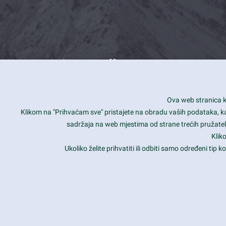
What we offer
How you can impact customers
24/7
Ova web stranica ko
Is your website user friendly?
Smar
Klikom na "Prihvaćam sve" pristajete na obradu vaših podataka, kao 
sadržaja na web mjestima od strane trećih pružatelj
Ark offers weekly stunning designs.
Unli
Klik
Why our customers love Ark?
Mobi
Ukoliko želite prihvatiti ili odbiti samo određeni tip
hat we do is all about passion
Late
Copyright 2017
FRESHFACE
© All Rights Reserved