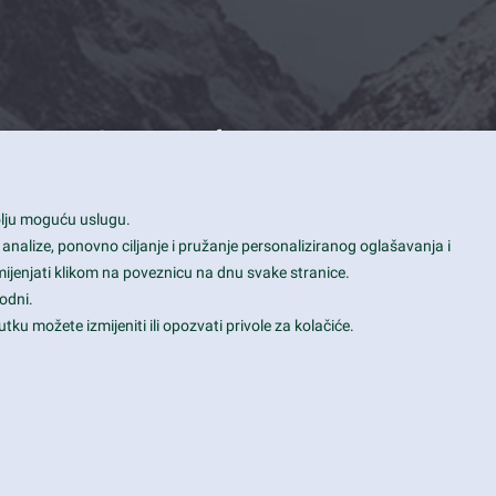
Contact Info
1600 Amphitheatre Parkway, Mountain
bolju moguću uslugu.
View, CA 94043
 analize, ponovno ciljanje i pružanje personaliziranog oglašavanja i
+1 650-253-0000
mijenjati klikom na poveznicu na dnu svake stranice.
prothemes.net@gmail.com
odni.
tku možete izmijeniti ili opozvati privole za kolačiće.
Daily: 9:00 am - 6:00 pm
Sunday: Closed
Terms & Conditions
|
Privacy & Policy