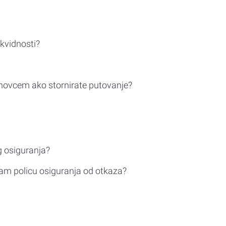
ikvidnosti?
novcem ako stornirate putovanje?
g osiguranja?
am policu osiguranja od otkaza?