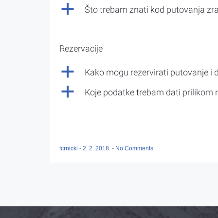
a
Što trebam znati kod putovanja z
Rezervacije
a
Kako mogu rezervirati putovanje i 
a
Koje podatke trebam dati prilikom r
tcrnicki
-
2. 2. 2018.
-
No Comments