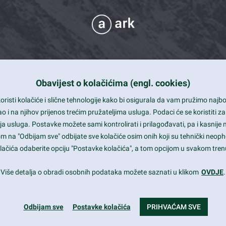
Obavijest o kolačićima (engl. cookies)
 Support
risti kolačiće i slične tehnologije kako bi osigurala da vam pružimo naj
t and beautiful design
i na njihov prijenos trećim pružateljima usluga. Podaci će se koristiti za
a usluga. Postavke možete sami kontrolirati i prilagođavati, pa i kasnije 
mited Eelements
om na "Odbijam sve" odbijate sve kolačiće osim onih koji su tehnički neoph
le ready
 kolačića odaberite opciju "Postavke kolačića", a tom opcijom u svakom trenu
st trends and much more...
Više detalja o obradi osobnih podataka možete saznati u klikom
OVDJE
.
Odbijam sve
Postavke kolačića
PRIHVAĆAM SVE