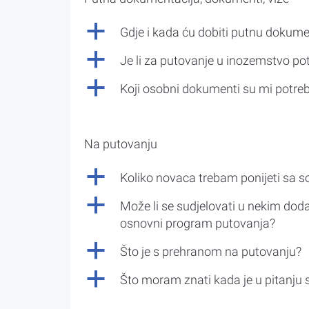
a
Gdje i kada ću dobiti putnu dokume
a
Je li za putovanje u inozemstvo po
a
Koji osobni dokumenti su mi potre
Na putovanju
a
Koliko novaca trebam ponijeti sa 
a
Može li se sudjelovati u nekim doda
osnovni program putovanja?
a
Što je s prehranom na putovanju?
a
Što moram znati kada je u pitanju 