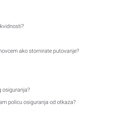
ikvidnosti?
novcem ako stornirate putovanje?
g osiguranja?
am policu osiguranja od otkaza?