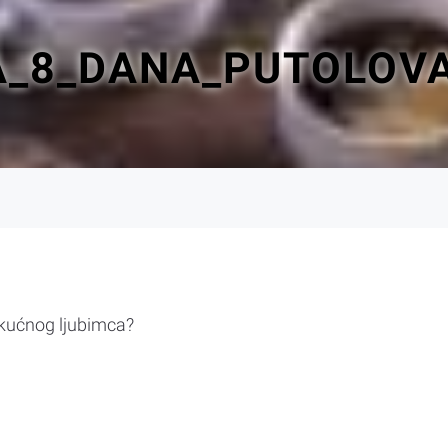
_8_DANA_PUTOLOVA
 kućnog ljubimca?