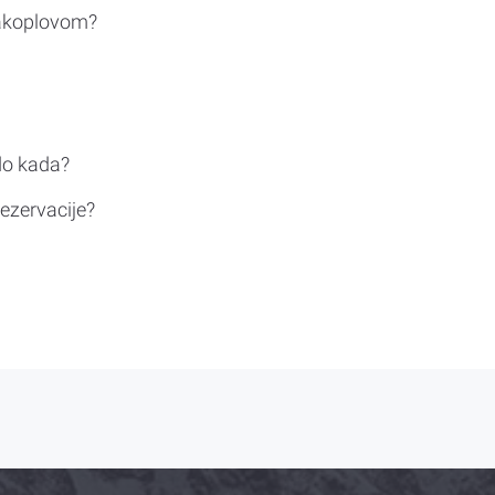
rakoplovom?
do kada?
ezervacije?