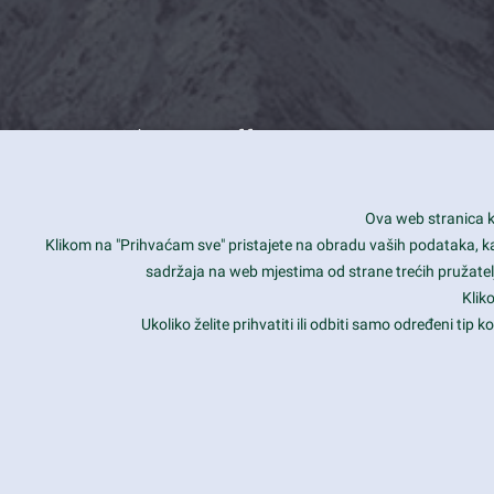
What we offer
How you can impact customers
24/7
Ova web stranica ko
Is your website user friendly?
Smar
Klikom na "Prihvaćam sve" pristajete na obradu vaših podataka, kao 
sadržaja na web mjestima od strane trećih pružatelj
Ark offers weekly stunning designs.
Unli
Klik
Why our customers love Ark?
Mobi
Ukoliko želite prihvatiti ili odbiti samo određeni tip
hat we do is all about passion
Late
Copyright 2017
FRESHFACE
© All Rights Reserved