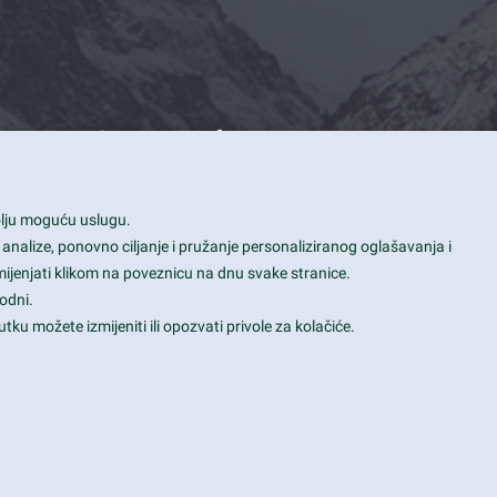
Contact Info
1600 Amphitheatre Parkway, Mountain
bolju moguću uslugu.
View, CA 94043
 analize, ponovno ciljanje i pružanje personaliziranog oglašavanja i
+1 650-253-0000
mijenjati klikom na poveznicu na dnu svake stranice.
prothemes.net@gmail.com
odni.
tku možete izmijeniti ili opozvati privole za kolačiće.
Daily: 9:00 am - 6:00 pm
Sunday: Closed
Terms & Conditions
|
Privacy & Policy