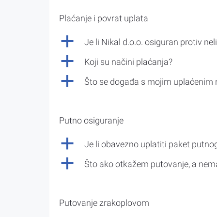
Plaćanje i povrat uplata
a
Je li Nikal d.o.o. osiguran protiv nel
a
Koji su načini plaćanja?
a
Što se događa s mojim uplaćenim 
Putno osiguranje
a
Je li obavezno uplatiti paket putno
a
Što ako otkažem putovanje, a nem
Putovanje zrakoplovom