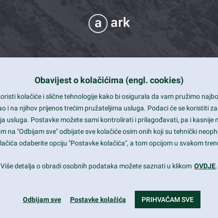
Obavijest o kolačićima (engl. cookies)
 Support
risti kolačiće i slične tehnologije kako bi osigurala da vam pružimo naj
t and beautiful design
i na njihov prijenos trećim pružateljima usluga. Podaci će se koristiti za
a usluga. Postavke možete sami kontrolirati i prilagođavati, pa i kasnije 
mited Eelements
om na "Odbijam sve" odbijate sve kolačiće osim onih koji su tehnički neoph
le ready
 kolačića odaberite opciju "Postavke kolačića", a tom opcijom u svakom trenu
st trends and much more...
Više detalja o obradi osobnih podataka možete saznati u klikom
OVDJE
.
Odbijam sve
Postavke kolačića
PRIHVAĆAM SVE