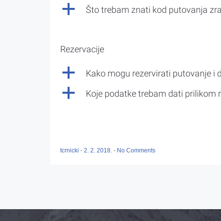
a
Što trebam znati kod putovanja z
Rezervacije
a
Kako mogu rezervirati putovanje i 
a
Koje podatke trebam dati prilikom r
tcrnicki
-
2. 2. 2018.
-
No Comments