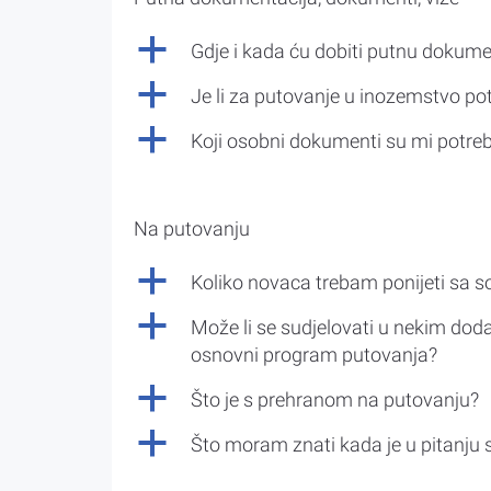
a
Gdje i kada ću dobiti putnu dokume
a
Je li za putovanje u inozemstvo po
a
Koji osobni dokumenti su mi potre
Na putovanju
a
Koliko novaca trebam ponijeti sa 
a
Može li se sudjelovati u nekim doda
osnovni program putovanja?
a
Što je s prehranom na putovanju?
a
Što moram znati kada je u pitanju 