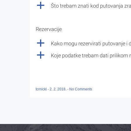
a
Što trebam znati kod putovanja z
Rezervacije
a
Kako mogu rezervirati putovanje i 
a
Koje podatke trebam dati prilikom r
tcrnicki
-
2. 2. 2018.
-
No Comments