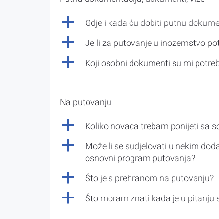
a
Gdje i kada ću dobiti putnu dokume
a
Je li za putovanje u inozemstvo po
a
Koji osobni dokumenti su mi potre
Na putovanju
a
Koliko novaca trebam ponijeti sa 
a
Može li se sudjelovati u nekim doda
osnovni program putovanja?
a
Što je s prehranom na putovanju?
a
Što moram znati kada je u pitanju 