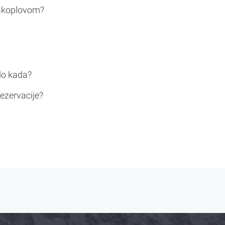
rakoplovom?
do kada?
ezervacije?