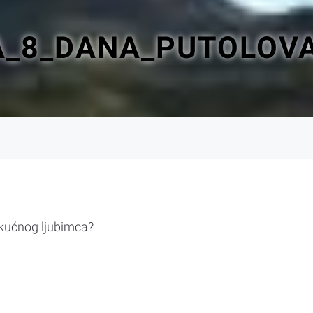
_8_DANA_PUTOLOVA
 kućnog ljubimca?