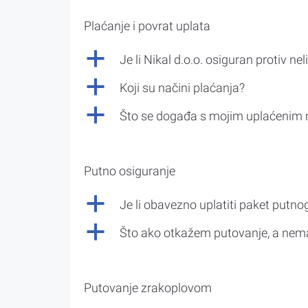
Plaćanje i povrat uplata
a
Je li Nikal d.o.o. osiguran protiv nel
a
Koji su načini plaćanja?
a
Što se događa s mojim uplaćenim 
Putno osiguranje
a
Je li obavezno uplatiti paket putno
a
Što ako otkažem putovanje, a nem
Putovanje zrakoplovom