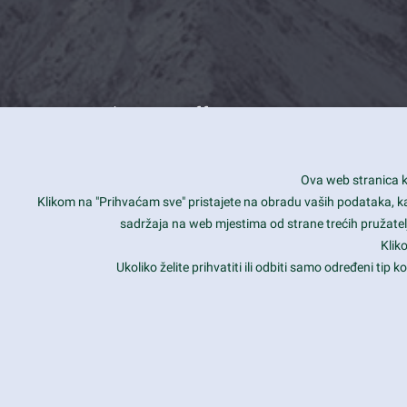
What we offer
How you can impact customers
24/7
Ova web stranica ko
Is your website user friendly?
Smar
Klikom na "Prihvaćam sve" pristajete na obradu vaših podataka, kao 
sadržaja na web mjestima od strane trećih pružatelj
Ark offers weekly stunning designs.
Unli
Klik
Why our customers love Ark?
Mobi
Ukoliko želite prihvatiti ili odbiti samo određeni tip
hat we do is all about passion
Late
Copyright 2017
FRESHFACE
© All Rights Reserved