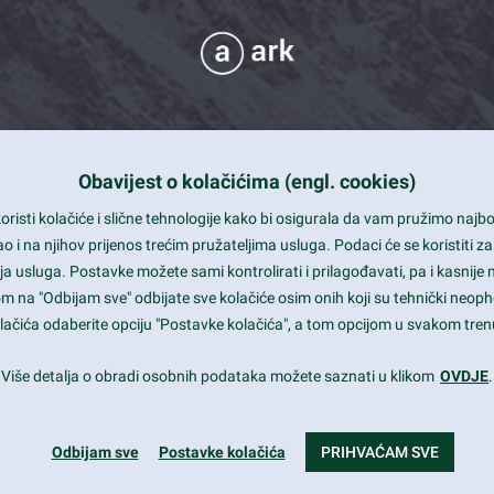
Obavijest o kolačićima (engl. cookies)
 Support
risti kolačiće i slične tehnologije kako bi osigurala da vam pružimo naj
t and beautiful design
i na njihov prijenos trećim pružateljima usluga. Podaci će se koristiti za
a usluga. Postavke možete sami kontrolirati i prilagođavati, pa i kasnije 
mited Eelements
om na "Odbijam sve" odbijate sve kolačiće osim onih koji su tehnički neoph
le ready
 kolačića odaberite opciju "Postavke kolačića", a tom opcijom u svakom trenu
st trends and much more...
Više detalja o obradi osobnih podataka možete saznati u klikom
OVDJE
.
Odbijam sve
Postavke kolačića
PRIHVAĆAM SVE