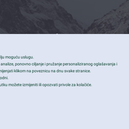
Contact Info
1600 Amphitheatre Parkway, Mountain
bolju moguću uslugu.
View, CA 94043
 analize, ponovno ciljanje i pružanje personaliziranog oglašavanja i
+1 650-253-0000
mijenjati klikom na poveznicu na dnu svake stranice.
prothemes.net@gmail.com
odni.
tku možete izmijeniti ili opozvati privole za kolačiće.
Daily: 9:00 am - 6:00 pm
Sunday: Closed
Terms & Conditions
|
Privacy & Policy