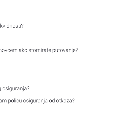
ikvidnosti?
novcem ako stornirate putovanje?
g osiguranja?
am policu osiguranja od otkaza?