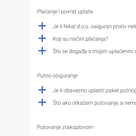
Plaćanje i povrat uplata
a
Je li Nikal d.o.o. osiguran protiv nel
a
Koji su načini plaćanja?
a
Što se događa s mojim uplaćenim 
Putno osiguranje
a
Je li obavezno uplatiti paket putno
a
Što ako otkažem putovanje, a nem
Putovanje zrakoplovom