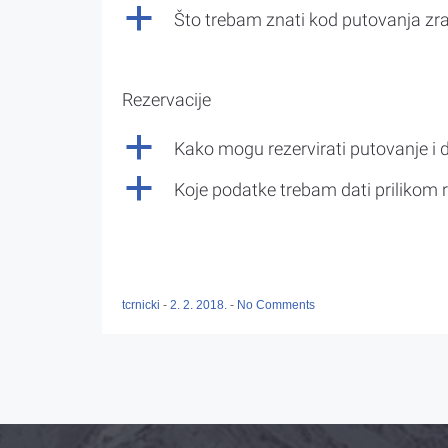
a
Što trebam znati kod putovanja z
Rezervacije
a
Kako mogu rezervirati putovanje i 
a
Koje podatke trebam dati prilikom r
tcrnicki
-
2. 2. 2018.
-
No Comments