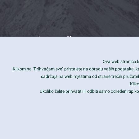
What we offer
How you can impact customers
24/7
Ova web stranica ko
Is your website user friendly?
Smar
Klikom na "Prihvaćam sve" pristajete na obradu vaših podataka, kao 
sadržaja na web mjestima od strane trećih pružatelj
Ark offers weekly stunning designs.
Unli
Klik
Why our customers love Ark?
Mobi
Ukoliko želite prihvatiti ili odbiti samo određeni tip
hat we do is all about passion
Late
Copyright 2017
FRESHFACE
© All Rights Reserved