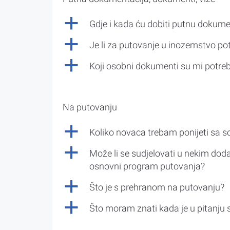
a
Gdje i kada ću dobiti putnu dokume
a
Je li za putovanje u inozemstvo po
a
Koji osobni dokumenti su mi potre
Na putovanju
a
Koliko novaca trebam ponijeti sa 
a
Može li se sudjelovati u nekim doda
osnovni program putovanja?
a
Što je s prehranom na putovanju?
a
Što moram znati kada je u pitanju 