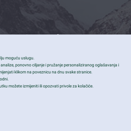
Contact Info
1600 Amphitheatre Parkway, Mountain
bolju moguću uslugu.
View, CA 94043
 analize, ponovno ciljanje i pružanje personaliziranog oglašavanja i
+1 650-253-0000
mijenjati klikom na poveznicu na dnu svake stranice.
prothemes.net@gmail.com
odni.
tku možete izmijeniti ili opozvati privole za kolačiće.
Daily: 9:00 am - 6:00 pm
Sunday: Closed
Terms & Conditions
|
Privacy & Policy