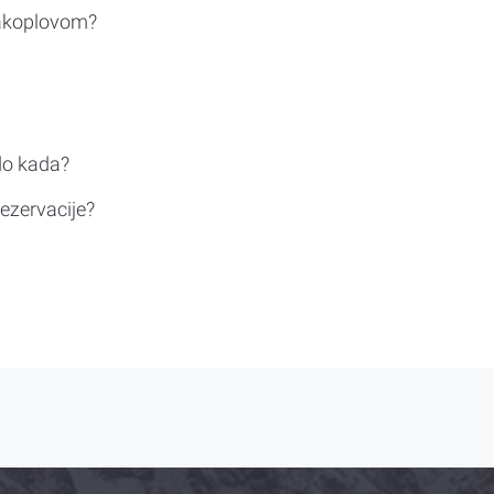
rakoplovom?
do kada?
ezervacije?