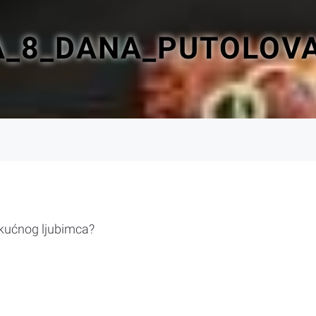
_8_DANA_PUTOLOVA
 kućnog ljubimca?