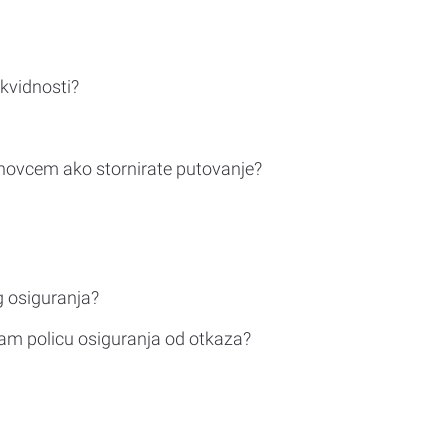
ikvidnosti?
novcem ako stornirate putovanje?
g osiguranja?
am policu osiguranja od otkaza?