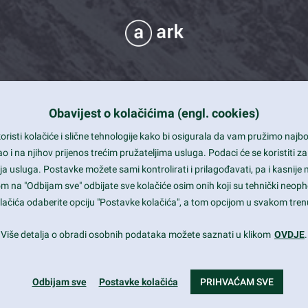
Obavijest o kolačićima (engl. cookies)
 Support
risti kolačiće i slične tehnologije kako bi osigurala da vam pružimo naj
t and beautiful design
i na njihov prijenos trećim pružateljima usluga. Podaci će se koristiti za
a usluga. Postavke možete sami kontrolirati i prilagođavati, pa i kasnije 
mited Eelements
om na "Odbijam sve" odbijate sve kolačiće osim onih koji su tehnički neoph
le ready
 kolačića odaberite opciju "Postavke kolačića", a tom opcijom u svakom trenu
st trends and much more...
Više detalja o obradi osobnih podataka možete saznati u klikom
OVDJE
.
Odbijam sve
Postavke kolačića
PRIHVAĆAM SVE