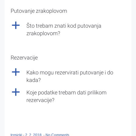
Putovanje zrakoplovom
a
Što trebam znati kod putovanja
zrakoplovom?
Rezervacije
a
Kako mogu rezervirati putovanje i do
kada?
a
Koje podatke trebam dati prilikom
rezervacije?
tcrnicki
-
2. 2. 2018.
-
No Comments