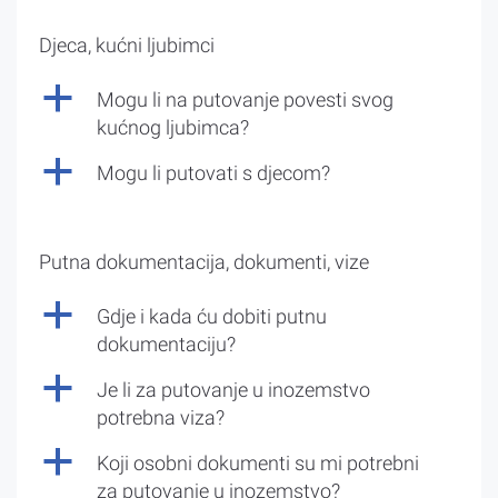
Djeca, kućni ljubimci
a
Mogu li na putovanje povesti svog
kućnog ljubimca?
a
Mogu li putovati s djecom?
Putna dokumentacija, dokumenti, vize
a
Gdje i kada ću dobiti putnu
dokumentaciju?
a
Je li za putovanje u inozemstvo
potrebna viza?
a
Koji osobni dokumenti su mi potrebni
za putovanje u inozemstvo?