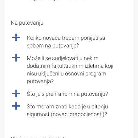
Na putovanju
a
Koliko novaca trebam ponijeti sa
sobom na putovanje?
a
Može li se sudjelovati u nekim
dodatnim fakultativnim izletima koji
nisu uključeni u osnovni program
putovanja?
a
Što je s prehranom na putovanju?
a
Što moram znati kada je u pitanju
sigurnost (novac, dragocjenosti)?