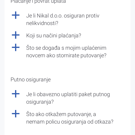
Plaćanje i povrat uplata
a
Je li Nikal d.o.o. osiguran protiv
nelikvidnosti?
a
Koji su načini plaćanja?
a
Što se događa s mojim uplaćenim
novcem ako stornirate putovanje?
Putno osiguranje
a
Je li obavezno uplatiti paket putnog
osiguranja?
a
Što ako otkažem putovanje, a
nemam policu osiguranja od otkaza?