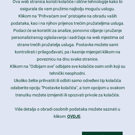
Ova web stranica koristi kolačiće i slične tehnologije kako bi
Latest trends and much more...
osigurala da vam pružimo najbolju moguću uslugu.
Klikom na "Prihvaćam sve" pristajete na obradu vaših
podataka, kao i na njihov prijenos trećim pružateljima usluga.
Contact Info
Podaci će se koristiti za analize, ponovno ciljanje i pružanje
personaliziranog oglašavanja i sadržaja na web mjestima od
strane trećih pružatelja usluga. Postavke možete sami
1600 Amphitheatre Parkway, Mountain View, CA 94043
kontrolirati i prilagođavati, pa i kasnije mijenjati klikom na
poveznicu na dnu svake stranice.
+1 650-253-0000
prothemes.net@gmail.com
Klikom na "Odbijam sve" odbijate sve kolačiće osim onih koji su
tehnički neophodni.
Daily: 9:00 am - 6:00 pm
Ukoliko želite prihvatiti ili odbiti samo određeni tip kolačića
Sunday: Closed
odaberite opciju "Postavke kolačića", a tom opcijom u svakom
trenutku možete izmijeniti ili opozvati privole za kolačiće.
Copyright 2017
FRESHFACE
© All Rights Reserved
Više detalja o obradi osobnih podataka možete saznati u
klikom
OVDJE
.