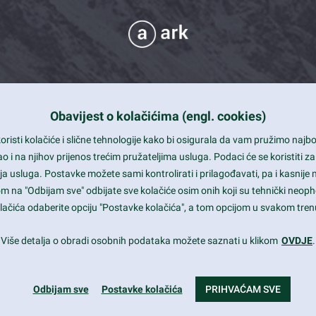
Obavijest o kolačićima (engl. cookies)
 Support
risti kolačiće i slične tehnologije kako bi osigurala da vam pružimo naj
t and beautiful design
i na njihov prijenos trećim pružateljima usluga. Podaci će se koristiti za
a usluga. Postavke možete sami kontrolirati i prilagođavati, pa i kasnije 
mited Eelements
om na "Odbijam sve" odbijate sve kolačiće osim onih koji su tehnički neoph
le ready
 kolačića odaberite opciju "Postavke kolačića", a tom opcijom u svakom trenu
st trends and much more...
Više detalja o obradi osobnih podataka možete saznati u klikom
OVDJE
.
Odbijam sve
Postavke kolačića
PRIHVAĆAM SVE