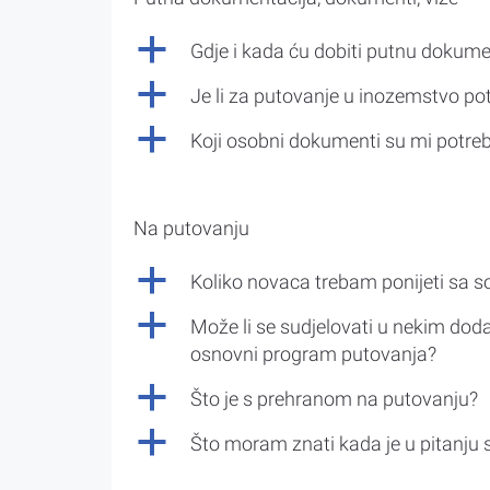
a
Gdje i kada ću dobiti putnu dokume
a
Je li za putovanje u inozemstvo po
a
Koji osobni dokumenti su mi potre
Na putovanju
a
Koliko novaca trebam ponijeti sa 
a
Može li se sudjelovati u nekim doda
osnovni program putovanja?
a
Što je s prehranom na putovanju?
a
Što moram znati kada je u pitanju 