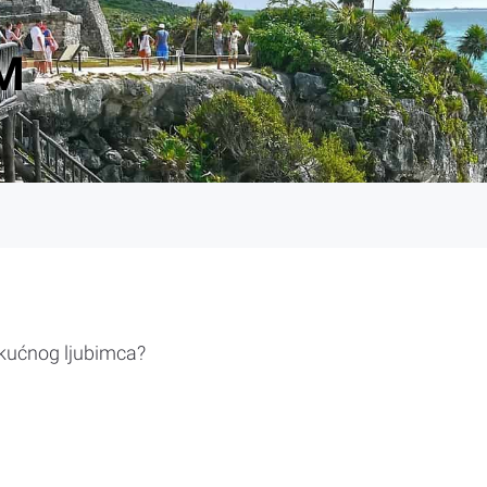
M
 kućnog ljubimca?