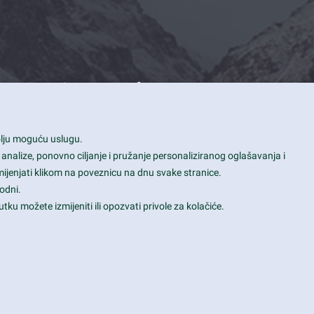
Contact Info
1600 Amphitheatre Parkway, Mountain
bolju moguću uslugu.
View, CA 94043
 analize, ponovno ciljanje i pružanje personaliziranog oglašavanja i
+1 650-253-0000
mijenjati klikom na poveznicu na dnu svake stranice.
prothemes.net@gmail.com
odni.
tku možete izmijeniti ili opozvati privole za kolačiće.
Daily: 9:00 am - 6:00 pm
Sunday: Closed
Terms & Conditions
|
Privacy & Policy