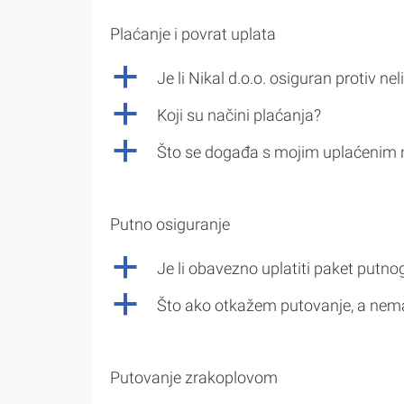
Plaćanje i povrat uplata
a
Je li Nikal d.o.o. osiguran protiv nel
a
Koji su načini plaćanja?
a
Što se događa s mojim uplaćenim 
Putno osiguranje
a
Je li obavezno uplatiti paket putno
a
Što ako otkažem putovanje, a nem
Putovanje zrakoplovom