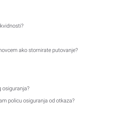
ikvidnosti?
novcem ako stornirate putovanje?
g osiguranja?
am policu osiguranja od otkaza?