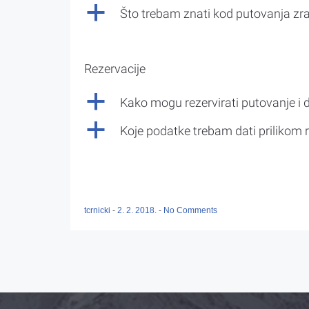
a
Što trebam znati kod putovanja z
Rezervacije
a
Kako mogu rezervirati putovanje i 
a
Koje podatke trebam dati prilikom r
tcrnicki
-
2. 2. 2018.
-
No Comments