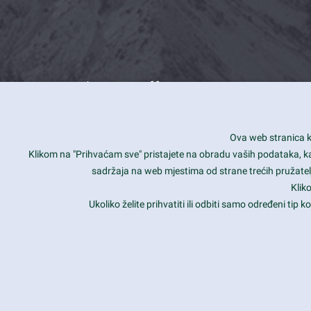
What we offer
How you can impact customers
24/7
Ova web stranica ko
Is your website user friendly?
Smar
Klikom na "Prihvaćam sve" pristajete na obradu vaših podataka, kao 
sadržaja na web mjestima od strane trećih pružatelj
Ark offers weekly stunning designs.
Unli
Klik
Why our customers love Ark?
Mobi
Ukoliko želite prihvatiti ili odbiti samo određeni tip
hat we do is all about passion
Late
Copyright 2017
FRESHFACE
© All Rights Reserved