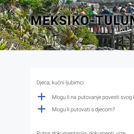
MEKSIKO-TULU
Djeca, kućni ljubimci
a
Mogu li na putovanje povesti svog
a
Mogu li putovati s djecom?
Putna dokumentacija, dokumenti, vize