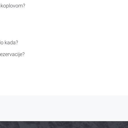
rakoplovom?
do kada?
ezervacije?