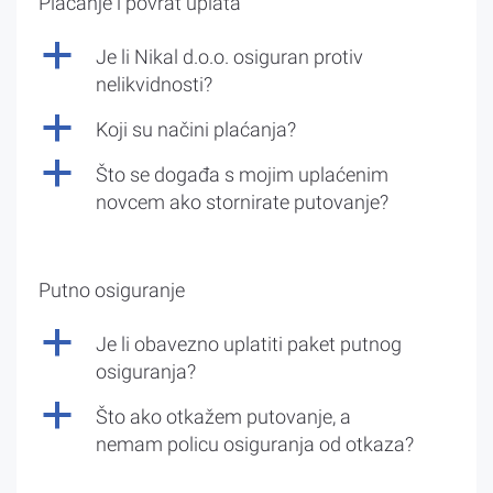
Plaćanje i povrat uplata
a
Je li Nikal d.o.o. osiguran protiv
nelikvidnosti?
a
Koji su načini plaćanja?
a
Što se događa s mojim uplaćenim
novcem ako stornirate putovanje?
Putno osiguranje
a
Je li obavezno uplatiti paket putnog
osiguranja?
a
Što ako otkažem putovanje, a
nemam policu osiguranja od otkaza?