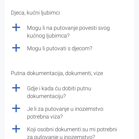
Djeca, kućni ljubimci
a
Mogu li na putovanje povesti svog
kućnog ljubimca?
a
Mogu li putovati s djecom?
Putna dokumentacija, dokumenti, vize
a
Gdje i kada ću dobiti putnu
dokumentaciju?
a
Je li za putovanje u inozemstvo
potrebna viza?
a
Koji osobni dokumenti su mi potrebni
za putovanje u inozemstvo?