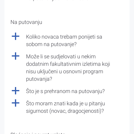
Na putovanju
a
Koliko novaca trebam ponijeti sa
sobom na putovanje?
a
Može li se sudjelovati u nekim
dodatnim fakultativnim izletima koji
nisu uključeni u osnovni program
putovanja?
a
Što je s prehranom na putovanju?
a
Što moram znati kada je u pitanju
sigurnost (novac, dragocjenosti)?