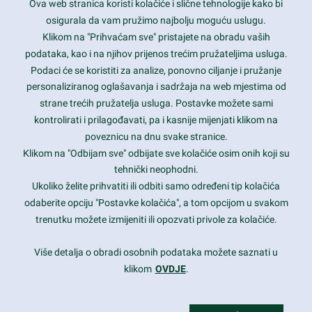
Ova web stranica koristi kolačiće i slične tehnologije kako bi
Latest trends and much more...
osigurala da vam pružimo najbolju moguću uslugu.
Klikom na "Prihvaćam sve" pristajete na obradu vaših
podataka, kao i na njihov prijenos trećim pružateljima usluga.
Contact Info
Podaci će se koristiti za analize, ponovno ciljanje i pružanje
personaliziranog oglašavanja i sadržaja na web mjestima od
strane trećih pružatelja usluga. Postavke možete sami
1600 Amphitheatre Parkway, Mountain View, CA 94043
kontrolirati i prilagođavati, pa i kasnije mijenjati klikom na
poveznicu na dnu svake stranice.
+1 650-253-0000
prothemes.net@gmail.com
Klikom na "Odbijam sve" odbijate sve kolačiće osim onih koji su
tehnički neophodni.
Daily: 9:00 am - 6:00 pm
Ukoliko želite prihvatiti ili odbiti samo određeni tip kolačića
Sunday: Closed
odaberite opciju "Postavke kolačića", a tom opcijom u svakom
trenutku možete izmijeniti ili opozvati privole za kolačiće.
Copyright 2017
FRESHFACE
© All Rights Reserved
Više detalja o obradi osobnih podataka možete saznati u
klikom
OVDJE
.