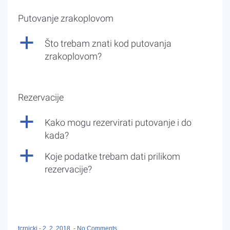
Putovanje zrakoplovom
a
Što trebam znati kod putovanja
zrakoplovom?
Rezervacije
a
Kako mogu rezervirati putovanje i do
kada?
a
Koje podatke trebam dati prilikom
rezervacije?
tcrnicki
-
2. 2. 2018.
-
No Comments