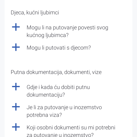
Djeca, kućni ljubimci
a
Mogu li na putovanje povesti svog
kućnog ljubimca?
a
Mogu li putovati s djecom?
Putna dokumentacija, dokumenti, vize
a
Gdje i kada ću dobiti putnu
dokumentaciju?
a
Je li za putovanje u inozemstvo
potrebna viza?
a
Koji osobni dokumenti su mi potrebni
za putovanje u inozemstvo?