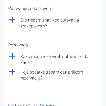
Putovanje zrakoplovom
a
Što trebam znati kod putovanja
zrakoplovom?
Rezervacije
a
Kako mogu rezervirati putovanje i do
kada?
a
Koje podatke trebam dati prilikom
rezervacije?
tcrnicki
-
2. 2. 2018.
-
No Comments