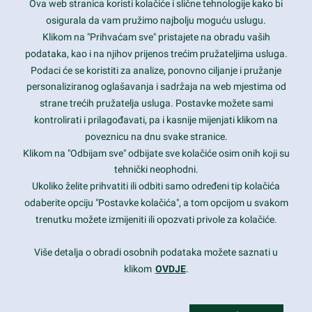
Ova web stranica koristi kolačiće i slične tehnologije kako bi
Latest trends and much more...
osigurala da vam pružimo najbolju moguću uslugu.
Klikom na "Prihvaćam sve" pristajete na obradu vaših
podataka, kao i na njihov prijenos trećim pružateljima usluga.
Contact Info
Podaci će se koristiti za analize, ponovno ciljanje i pružanje
personaliziranog oglašavanja i sadržaja na web mjestima od
strane trećih pružatelja usluga. Postavke možete sami
1600 Amphitheatre Parkway, Mountain View, CA 94043
kontrolirati i prilagođavati, pa i kasnije mijenjati klikom na
poveznicu na dnu svake stranice.
+1 650-253-0000
prothemes.net@gmail.com
Klikom na "Odbijam sve" odbijate sve kolačiće osim onih koji su
tehnički neophodni.
Daily: 9:00 am - 6:00 pm
Ukoliko želite prihvatiti ili odbiti samo određeni tip kolačića
Sunday: Closed
odaberite opciju "Postavke kolačića", a tom opcijom u svakom
trenutku možete izmijeniti ili opozvati privole za kolačiće.
Copyright 2017
FRESHFACE
© All Rights Reserved
Više detalja o obradi osobnih podataka možete saznati u
klikom
OVDJE
.