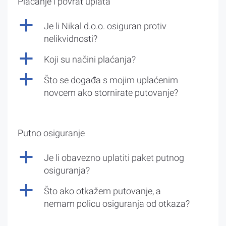
Plaćanje i povrat uplata
a
Je li Nikal d.o.o. osiguran protiv
nelikvidnosti?
a
Koji su načini plaćanja?
a
Što se događa s mojim uplaćenim
novcem ako stornirate putovanje?
Putno osiguranje
a
Je li obavezno uplatiti paket putnog
osiguranja?
a
Što ako otkažem putovanje, a
nemam policu osiguranja od otkaza?