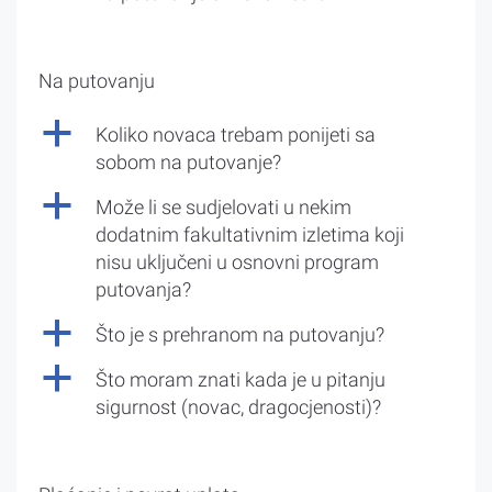
Na putovanju
a
Koliko novaca trebam ponijeti sa
sobom na putovanje?
a
Može li se sudjelovati u nekim
dodatnim fakultativnim izletima koji
nisu uključeni u osnovni program
putovanja?
a
Što je s prehranom na putovanju?
a
Što moram znati kada je u pitanju
sigurnost (novac, dragocjenosti)?