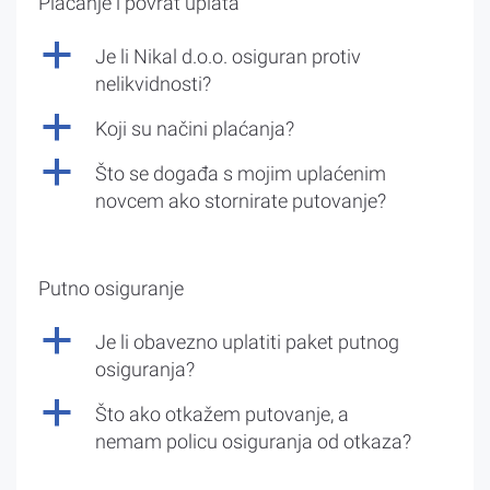
Plaćanje i povrat uplata
a
Je li Nikal d.o.o. osiguran protiv
nelikvidnosti?
a
Koji su načini plaćanja?
a
Što se događa s mojim uplaćenim
novcem ako stornirate putovanje?
Putno osiguranje
a
Je li obavezno uplatiti paket putnog
osiguranja?
a
Što ako otkažem putovanje, a
nemam policu osiguranja od otkaza?