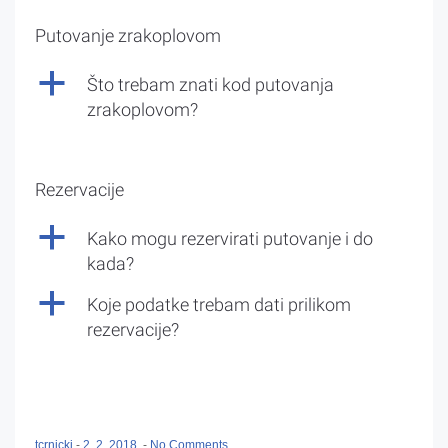
Putovanje zrakoplovom
a
Što trebam znati kod putovanja
zrakoplovom?
Rezervacije
a
Kako mogu rezervirati putovanje i do
kada?
a
Koje podatke trebam dati prilikom
rezervacije?
tcrnicki
-
2. 2. 2018.
-
No Comments