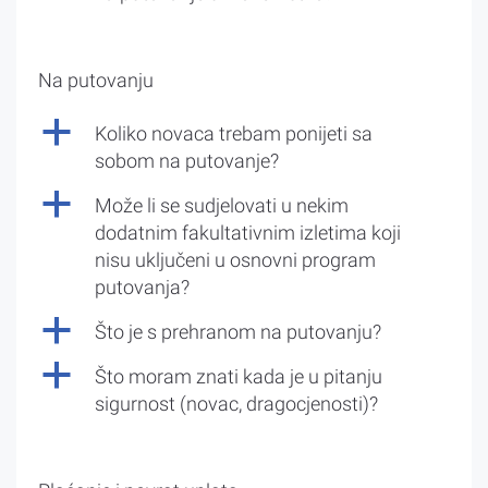
Na putovanju
a
Koliko novaca trebam ponijeti sa
sobom na putovanje?
a
Može li se sudjelovati u nekim
dodatnim fakultativnim izletima koji
nisu uključeni u osnovni program
putovanja?
a
Što je s prehranom na putovanju?
a
Što moram znati kada je u pitanju
sigurnost (novac, dragocjenosti)?