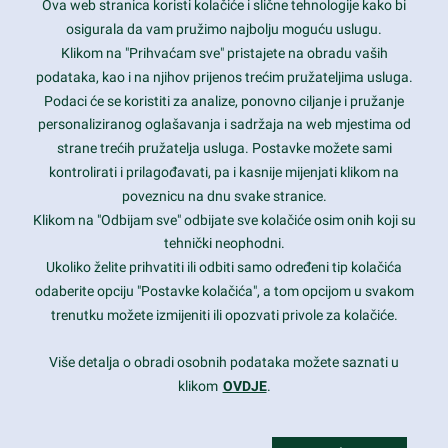
Ova web stranica koristi kolačiće i slične tehnologije kako bi
Latest trends and much more...
osigurala da vam pružimo najbolju moguću uslugu.
Klikom na "Prihvaćam sve" pristajete na obradu vaših
podataka, kao i na njihov prijenos trećim pružateljima usluga.
Contact Info
Podaci će se koristiti za analize, ponovno ciljanje i pružanje
personaliziranog oglašavanja i sadržaja na web mjestima od
strane trećih pružatelja usluga. Postavke možete sami
1600 Amphitheatre Parkway, Mountain View, CA 94043
kontrolirati i prilagođavati, pa i kasnije mijenjati klikom na
poveznicu na dnu svake stranice.
+1 650-253-0000
prothemes.net@gmail.com
Klikom na "Odbijam sve" odbijate sve kolačiće osim onih koji su
tehnički neophodni.
Daily: 9:00 am - 6:00 pm
Ukoliko želite prihvatiti ili odbiti samo određeni tip kolačića
Sunday: Closed
odaberite opciju "Postavke kolačića", a tom opcijom u svakom
trenutku možete izmijeniti ili opozvati privole za kolačiće.
Copyright 2017
FRESHFACE
© All Rights Reserved
Više detalja o obradi osobnih podataka možete saznati u
klikom
OVDJE
.