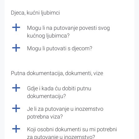
Djeca, kućni ljubimci
a
Mogu li na putovanje povesti svog
kućnog ljubimca?
a
Mogu li putovati s djecom?
Putna dokumentacija, dokumenti, vize
a
Gdje i kada ću dobiti putnu
dokumentaciju?
a
Je li za putovanje u inozemstvo
potrebna viza?
a
Koji osobni dokumenti su mi potrebni
za putovanje u inozemstvo?