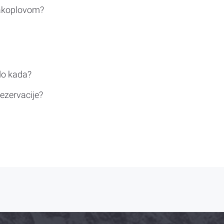
rakoplovom?
do kada?
ezervacije?