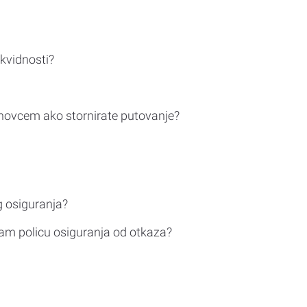
ikvidnosti?
novcem ako stornirate putovanje?
g osiguranja?
am policu osiguranja od otkaza?