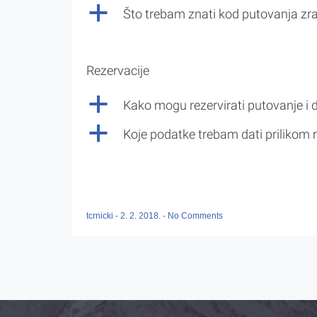
a
Što trebam znati kod putovanja z
Rezervacije
a
Kako mogu rezervirati putovanje i 
a
Koje podatke trebam dati prilikom r
tcrnicki
-
2. 2. 2018.
-
No Comments