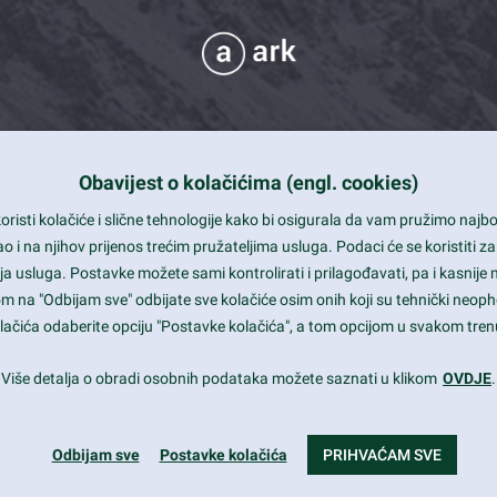
Obavijest o kolačićima (engl. cookies)
 Support
risti kolačiće i slične tehnologije kako bi osigurala da vam pružimo naj
t and beautiful design
i na njihov prijenos trećim pružateljima usluga. Podaci će se koristiti za
a usluga. Postavke možete sami kontrolirati i prilagođavati, pa i kasnije 
mited Eelements
om na "Odbijam sve" odbijate sve kolačiće osim onih koji su tehnički neoph
le ready
 kolačića odaberite opciju "Postavke kolačića", a tom opcijom u svakom trenu
st trends and much more...
Više detalja o obradi osobnih podataka možete saznati u klikom
OVDJE
.
Odbijam sve
Postavke kolačića
PRIHVAĆAM SVE