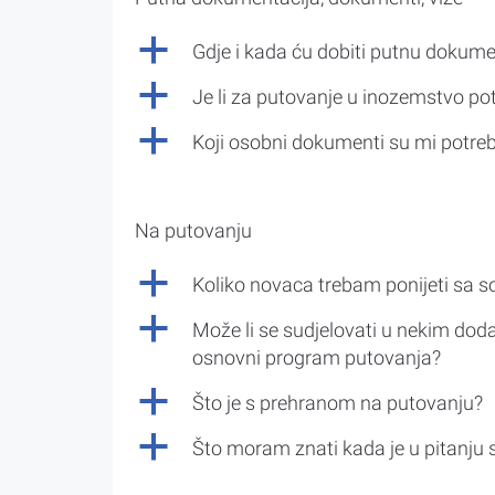
a
Gdje i kada ću dobiti putnu dokume
a
Je li za putovanje u inozemstvo po
a
Koji osobni dokumenti su mi potre
Na putovanju
a
Koliko novaca trebam ponijeti sa 
a
Može li se sudjelovati u nekim doda
osnovni program putovanja?
a
Što je s prehranom na putovanju?
a
Što moram znati kada je u pitanju 