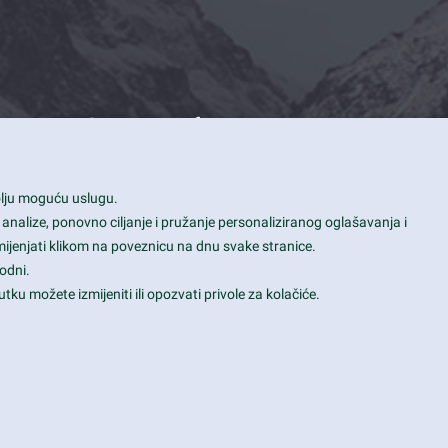
Contact Info
1600 Amphitheatre Parkway, Mountain
bolju moguću uslugu.
View, CA 94043
 analize, ponovno ciljanje i pružanje personaliziranog oglašavanja i
+1 650-253-0000
mijenjati klikom na poveznicu na dnu svake stranice.
prothemes.net@gmail.com
odni.
tku možete izmijeniti ili opozvati privole za kolačiće.
Daily: 9:00 am - 6:00 pm
Sunday: Closed
Terms & Conditions
|
Privacy & Policy