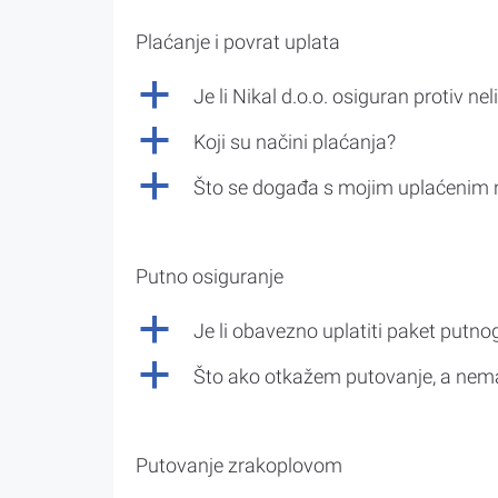
Plaćanje i povrat uplata
a
Je li Nikal d.o.o. osiguran protiv nel
a
Koji su načini plaćanja?
a
Što se događa s mojim uplaćenim 
Putno osiguranje
a
Je li obavezno uplatiti paket putno
a
Što ako otkažem putovanje, a nem
Putovanje zrakoplovom