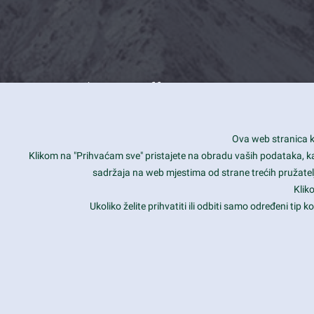
What we offer
How you can impact customers
24/7
Ova web stranica ko
Is your website user friendly?
Smar
Klikom na "Prihvaćam sve" pristajete na obradu vaših podataka, kao 
sadržaja na web mjestima od strane trećih pružatelj
Ark offers weekly stunning designs.
Unli
Klik
Why our customers love Ark?
Mobi
Ukoliko želite prihvatiti ili odbiti samo određeni tip
hat we do is all about passion
Late
Copyright 2017
FRESHFACE
© All Rights Reserved