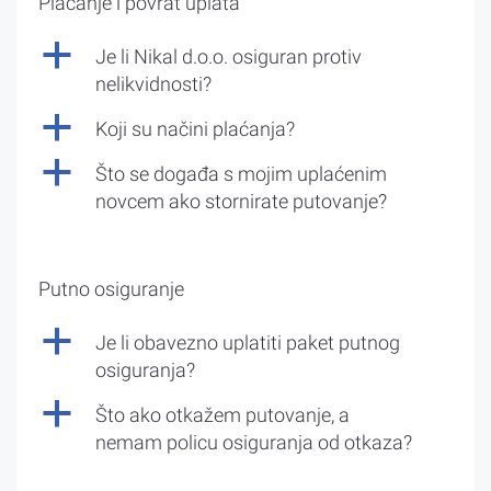
Plaćanje i povrat uplata
a
Je li Nikal d.o.o. osiguran protiv
nelikvidnosti?
a
Koji su načini plaćanja?
a
Što se događa s mojim uplaćenim
novcem ako stornirate putovanje?
Putno osiguranje
a
Je li obavezno uplatiti paket putnog
osiguranja?
a
Što ako otkažem putovanje, a
nemam policu osiguranja od otkaza?