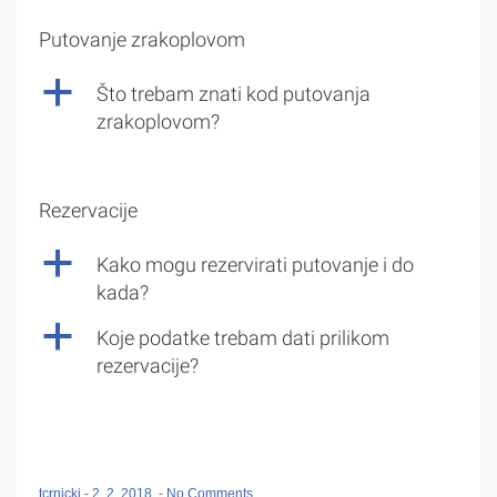
Putovanje zrakoplovom
a
Što trebam znati kod putovanja
zrakoplovom?
Rezervacije
a
Kako mogu rezervirati putovanje i do
kada?
a
Koje podatke trebam dati prilikom
rezervacije?
tcrnicki
-
2. 2. 2018.
-
No Comments