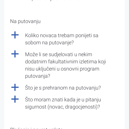
Na putovanju
a
Koliko novaca trebam ponijeti sa
sobom na putovanje?
a
Može li se sudjelovati u nekim
dodatnim fakultativnim izletima koji
nisu uključeni u osnovni program
putovanja?
a
Što je s prehranom na putovanju?
a
Što moram znati kada je u pitanju
sigurnost (novac, dragocjenosti)?