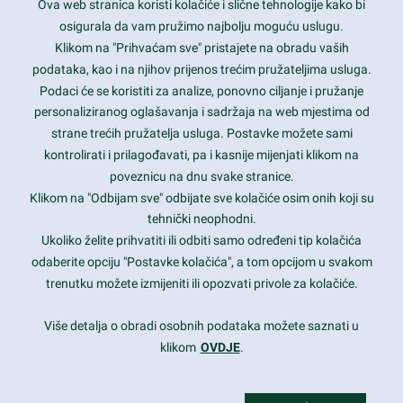
Ova web stranica koristi kolačiće i slične tehnologije kako bi
Latest trends and much more...
osigurala da vam pružimo najbolju moguću uslugu.
Klikom na "Prihvaćam sve" pristajete na obradu vaših
podataka, kao i na njihov prijenos trećim pružateljima usluga.
Contact Info
Podaci će se koristiti za analize, ponovno ciljanje i pružanje
personaliziranog oglašavanja i sadržaja na web mjestima od
strane trećih pružatelja usluga. Postavke možete sami
1600 Amphitheatre Parkway, Mountain View, CA 94043
kontrolirati i prilagođavati, pa i kasnije mijenjati klikom na
poveznicu na dnu svake stranice.
+1 650-253-0000
prothemes.net@gmail.com
Klikom na "Odbijam sve" odbijate sve kolačiće osim onih koji su
tehnički neophodni.
Daily: 9:00 am - 6:00 pm
Ukoliko želite prihvatiti ili odbiti samo određeni tip kolačića
Sunday: Closed
odaberite opciju "Postavke kolačića", a tom opcijom u svakom
trenutku možete izmijeniti ili opozvati privole za kolačiće.
Copyright 2017
FRESHFACE
© All Rights Reserved
Više detalja o obradi osobnih podataka možete saznati u
klikom
OVDJE
.