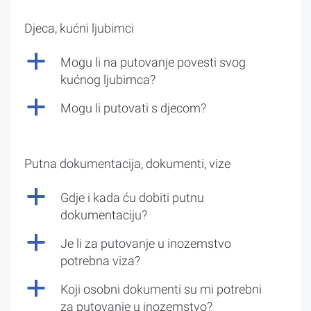
Djeca, kućni ljubimci
a
Mogu li na putovanje povesti svog
kućnog ljubimca?
a
Mogu li putovati s djecom?
Putna dokumentacija, dokumenti, vize
a
Gdje i kada ću dobiti putnu
dokumentaciju?
a
Je li za putovanje u inozemstvo
potrebna viza?
a
Koji osobni dokumenti su mi potrebni
za putovanje u inozemstvo?