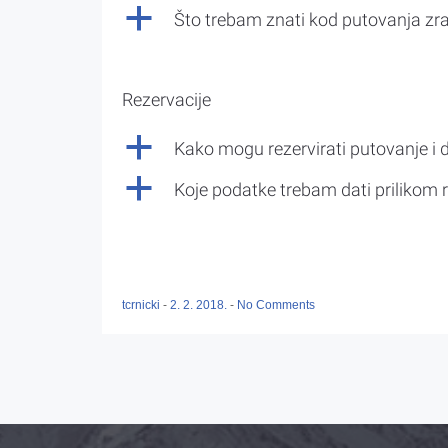
a
Što trebam znati kod putovanja z
Rezervacije
a
Kako mogu rezervirati putovanje i 
a
Koje podatke trebam dati prilikom r
tcrnicki
-
2. 2. 2018.
-
No Comments