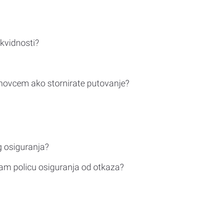
ikvidnosti?
novcem ako stornirate putovanje?
g osiguranja?
am policu osiguranja od otkaza?