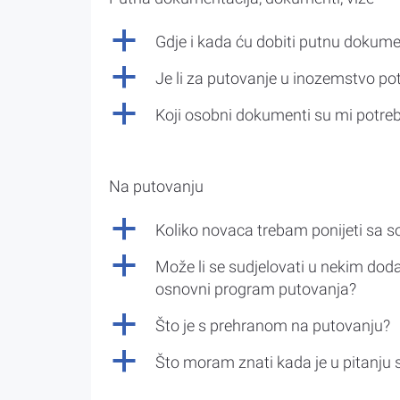
a
Gdje i kada ću dobiti putnu dokume
a
Je li za putovanje u inozemstvo po
a
Koji osobni dokumenti su mi potre
Na putovanju
a
Koliko novaca trebam ponijeti sa 
a
Može li se sudjelovati u nekim doda
osnovni program putovanja?
a
Što je s prehranom na putovanju?
a
Što moram znati kada je u pitanju 