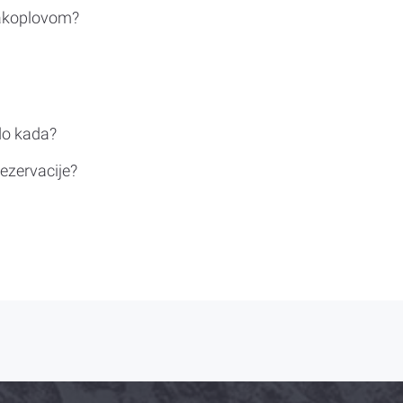
rakoplovom?
do kada?
ezervacije?