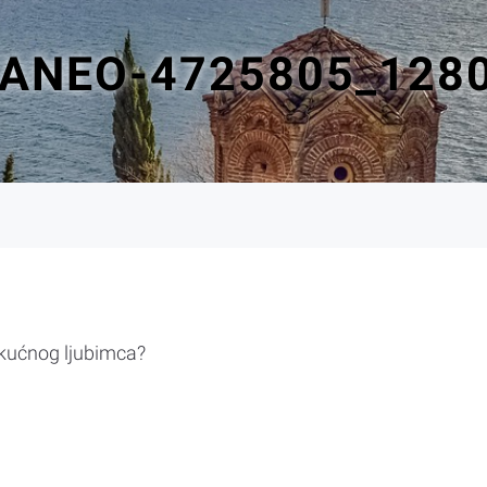
KANEO-4725805_128
 kućnog ljubimca?