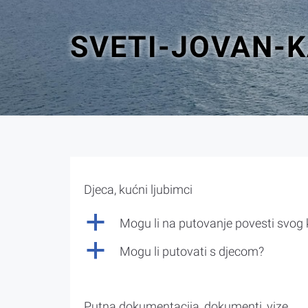
SVETI-JOVAN-
Djeca, kućni ljubimci
a
Mogu li na putovanje povesti svog
a
Mogu li putovati s djecom?
Putna dokumentacija, dokumenti, vize