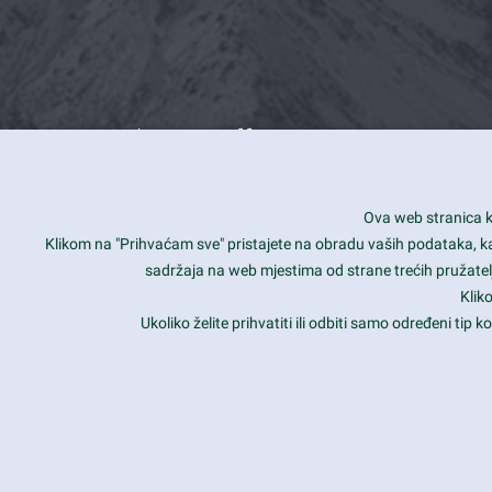
What we offer
How you can impact customers
24/7
Ova web stranica ko
Is your website user friendly?
Smar
Klikom na "Prihvaćam sve" pristajete na obradu vaših podataka, kao 
sadržaja na web mjestima od strane trećih pružatelj
Ark offers weekly stunning designs.
Unli
Klik
Why our customers love Ark?
Mobi
Ukoliko želite prihvatiti ili odbiti samo određeni tip
hat we do is all about passion
Late
Copyright 2017
FRESHFACE
© All Rights Reserved