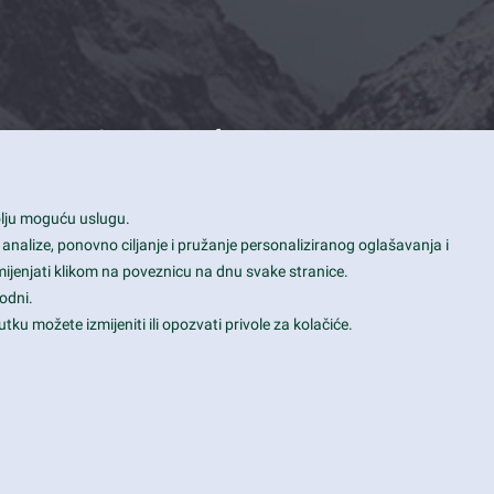
Contact Info
1600 Amphitheatre Parkway, Mountain
bolju moguću uslugu.
View, CA 94043
 analize, ponovno ciljanje i pružanje personaliziranog oglašavanja i
+1 650-253-0000
mijenjati klikom na poveznicu na dnu svake stranice.
prothemes.net@gmail.com
odni.
tku možete izmijeniti ili opozvati privole za kolačiće.
Daily: 9:00 am - 6:00 pm
Sunday: Closed
Terms & Conditions
|
Privacy & Policy