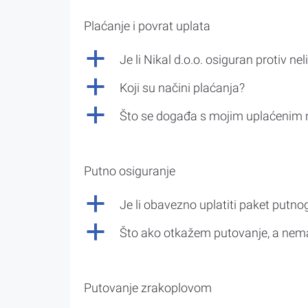
Plaćanje i povrat uplata
a
Je li Nikal d.o.o. osiguran protiv nel
a
Koji su načini plaćanja?
a
Što se događa s mojim uplaćenim 
Putno osiguranje
a
Je li obavezno uplatiti paket putno
a
Što ako otkažem putovanje, a nem
Putovanje zrakoplovom