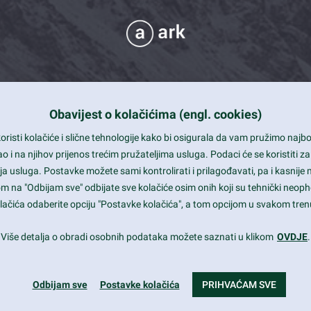
Obavijest o kolačićima (engl. cookies)
 Support
risti kolačiće i slične tehnologije kako bi osigurala da vam pružimo naj
t and beautiful design
i na njihov prijenos trećim pružateljima usluga. Podaci će se koristiti za
a usluga. Postavke možete sami kontrolirati i prilagođavati, pa i kasnije 
mited Eelements
om na "Odbijam sve" odbijate sve kolačiće osim onih koji su tehnički neoph
le ready
 kolačića odaberite opciju "Postavke kolačića", a tom opcijom u svakom trenu
st trends and much more...
Više detalja o obradi osobnih podataka možete saznati u klikom
OVDJE
.
Odbijam sve
Postavke kolačića
PRIHVAĆAM SVE