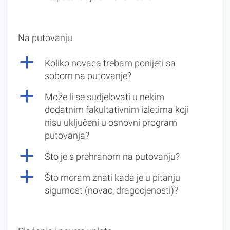
Na putovanju
a
Koliko novaca trebam ponijeti sa
sobom na putovanje?
a
Može li se sudjelovati u nekim
dodatnim fakultativnim izletima koji
nisu uključeni u osnovni program
putovanja?
a
Što je s prehranom na putovanju?
a
Što moram znati kada je u pitanju
sigurnost (novac, dragocjenosti)?