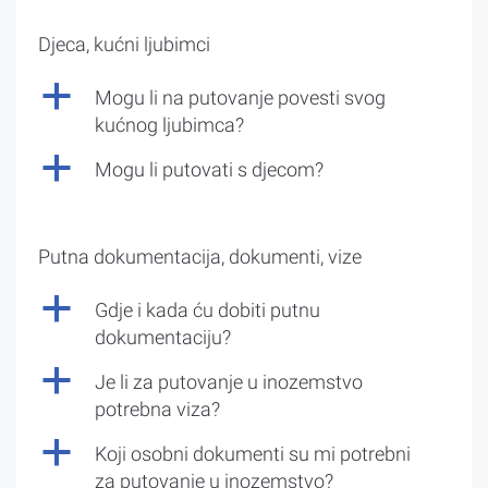
Djeca, kućni ljubimci
a
Mogu li na putovanje povesti svog
kućnog ljubimca?
a
Mogu li putovati s djecom?
Putna dokumentacija, dokumenti, vize
a
Gdje i kada ću dobiti putnu
dokumentaciju?
a
Je li za putovanje u inozemstvo
potrebna viza?
a
Koji osobni dokumenti su mi potrebni
za putovanje u inozemstvo?