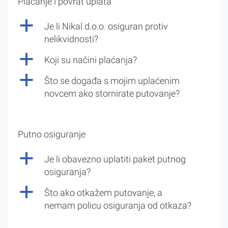
Plaćanje i povrat uplata
a
Je li Nikal d.o.o. osiguran protiv
nelikvidnosti?
a
Koji su načini plaćanja?
a
Što se događa s mojim uplaćenim
novcem ako stornirate putovanje?
Putno osiguranje
a
Je li obavezno uplatiti paket putnog
osiguranja?
a
Što ako otkažem putovanje, a
nemam policu osiguranja od otkaza?