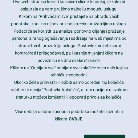
Ova web stranica koristi kolačiće i slične tehnologije kako bi
Latest trends and much more...
osigurala da vam pružimo najbolju moguću uslugu.
Klikom na "Prihvaćam sve" pristajete na obradu vaših
podataka, kao i na njihov prijenos trećim pružateljima usluga.
Contact Info
Podaci će se koristiti za analize, ponovno ciljanje i pružanje
personaliziranog oglašavanja i sadržaja na web mjestima od
strane trećih pružatelja usluga. Postavke možete sami
1600 Amphitheatre Parkway, Mountain View, CA 94043
kontrolirati i prilagođavati, pa i kasnije mijenjati klikom na
poveznicu na dnu svake stranice.
+1 650-253-0000
prothemes.net@gmail.com
Klikom na "Odbijam sve" odbijate sve kolačiće osim onih koji su
tehnički neophodni.
Daily: 9:00 am - 6:00 pm
Ukoliko želite prihvatiti ili odbiti samo određeni tip kolačića
Sunday: Closed
odaberite opciju "Postavke kolačića", a tom opcijom u svakom
trenutku možete izmijeniti ili opozvati privole za kolačiće.
Copyright 2017
FRESHFACE
© All Rights Reserved
Više detalja o obradi osobnih podataka možete saznati u
klikom
OVDJE
.