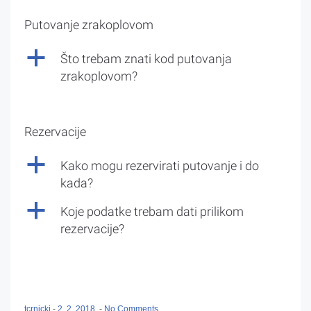
Putovanje zrakoplovom
a
Što trebam znati kod putovanja
zrakoplovom?
Rezervacije
a
Kako mogu rezervirati putovanje i do
kada?
a
Koje podatke trebam dati prilikom
rezervacije?
tcrnicki
-
2. 2. 2018.
-
No Comments