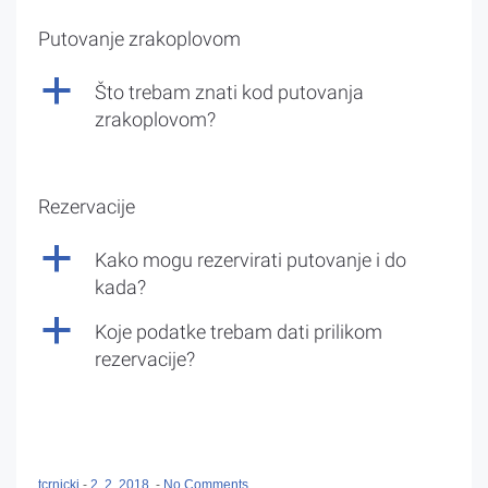
Putovanje zrakoplovom
a
Što trebam znati kod putovanja
zrakoplovom?
Rezervacije
a
Kako mogu rezervirati putovanje i do
kada?
a
Koje podatke trebam dati prilikom
rezervacije?
tcrnicki
-
2. 2. 2018.
-
No Comments