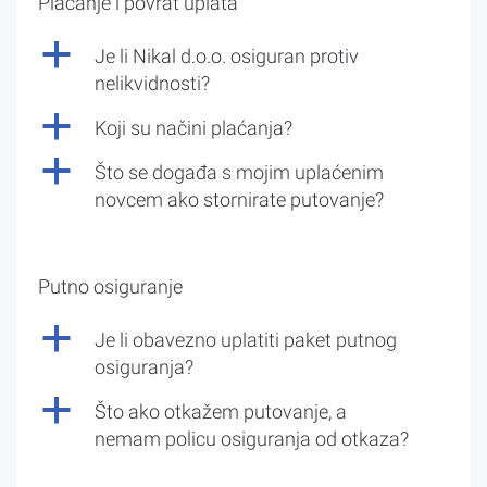
Plaćanje i povrat uplata
a
Je li Nikal d.o.o. osiguran protiv
nelikvidnosti?
a
Koji su načini plaćanja?
a
Što se događa s mojim uplaćenim
novcem ako stornirate putovanje?
Putno osiguranje
a
Je li obavezno uplatiti paket putnog
osiguranja?
a
Što ako otkažem putovanje, a
nemam policu osiguranja od otkaza?