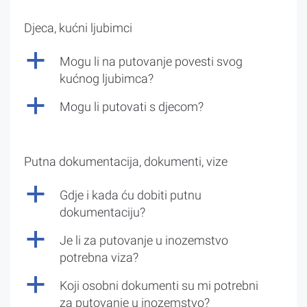
Djeca, kućni ljubimci
a
Mogu li na putovanje povesti svog
kućnog ljubimca?
a
Mogu li putovati s djecom?
Putna dokumentacija, dokumenti, vize
a
Gdje i kada ću dobiti putnu
dokumentaciju?
a
Je li za putovanje u inozemstvo
potrebna viza?
a
Koji osobni dokumenti su mi potrebni
za putovanje u inozemstvo?