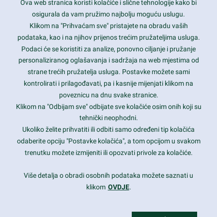
Ova web stranica koristi kolačiće i slične tehnologije kako bi
Latest trends and much more...
osigurala da vam pružimo najbolju moguću uslugu.
Klikom na "Prihvaćam sve" pristajete na obradu vaših
podataka, kao i na njihov prijenos trećim pružateljima usluga.
Contact Info
Podaci će se koristiti za analize, ponovno ciljanje i pružanje
personaliziranog oglašavanja i sadržaja na web mjestima od
strane trećih pružatelja usluga. Postavke možete sami
1600 Amphitheatre Parkway, Mountain View, CA 94043
kontrolirati i prilagođavati, pa i kasnije mijenjati klikom na
poveznicu na dnu svake stranice.
+1 650-253-0000
prothemes.net@gmail.com
Klikom na "Odbijam sve" odbijate sve kolačiće osim onih koji su
tehnički neophodni.
Daily: 9:00 am - 6:00 pm
Ukoliko želite prihvatiti ili odbiti samo određeni tip kolačića
Sunday: Closed
odaberite opciju "Postavke kolačića", a tom opcijom u svakom
trenutku možete izmijeniti ili opozvati privole za kolačiće.
Copyright 2017
FRESHFACE
© All Rights Reserved
Više detalja o obradi osobnih podataka možete saznati u
klikom
OVDJE
.