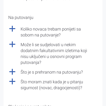
Na putovanju
a
Koliko novaca trebam ponijeti sa
sobom na putovanje?
a
Može li se sudjelovati u nekim
dodatnim fakultativnim izletima koji
nisu uključeni u osnovni program
putovanja?
a
Što je s prehranom na putovanju?
a
Što moram znati kada je u pitanju
sigurnost (novac, dragocjenosti)?