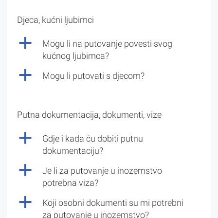
Djeca, kućni ljubimci
a
Mogu li na putovanje povesti svog
kućnog ljubimca?
a
Mogu li putovati s djecom?
Putna dokumentacija, dokumenti, vize
a
Gdje i kada ću dobiti putnu
dokumentaciju?
a
Je li za putovanje u inozemstvo
potrebna viza?
a
Koji osobni dokumenti su mi potrebni
za putovanje u inozemstvo?