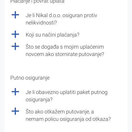
Plaćanje i povrat uplata
a
Je li Nikal d.o.o. osiguran protiv
nelikvidnosti?
a
Koji su načini plaćanja?
a
Što se događa s mojim uplaćenim
novcem ako stornirate putovanje?
Putno osiguranje
a
Je li obavezno uplatiti paket putnog
osiguranja?
a
Što ako otkažem putovanje, a
nemam policu osiguranja od otkaza?