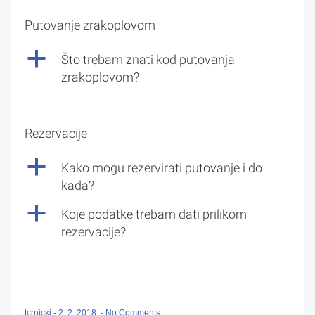
Putovanje zrakoplovom
a
Što trebam znati kod putovanja
zrakoplovom?
Rezervacije
a
Kako mogu rezervirati putovanje i do
kada?
a
Koje podatke trebam dati prilikom
rezervacije?
tcrnicki
-
2. 2. 2018.
-
No Comments