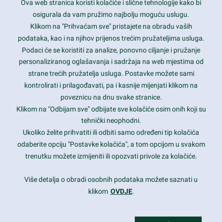
Ova web stranica koristi kolačiće i slične tehnologije kako bi
Latest trends and much more...
osigurala da vam pružimo najbolju moguću uslugu.
Klikom na "Prihvaćam sve" pristajete na obradu vaših
podataka, kao i na njihov prijenos trećim pružateljima usluga.
Contact Info
Podaci će se koristiti za analize, ponovno ciljanje i pružanje
personaliziranog oglašavanja i sadržaja na web mjestima od
strane trećih pružatelja usluga. Postavke možete sami
1600 Amphitheatre Parkway, Mountain View, CA 94043
kontrolirati i prilagođavati, pa i kasnije mijenjati klikom na
poveznicu na dnu svake stranice.
+1 650-253-0000
prothemes.net@gmail.com
Klikom na "Odbijam sve" odbijate sve kolačiće osim onih koji su
tehnički neophodni.
Daily: 9:00 am - 6:00 pm
Ukoliko želite prihvatiti ili odbiti samo određeni tip kolačića
Sunday: Closed
odaberite opciju "Postavke kolačića", a tom opcijom u svakom
trenutku možete izmijeniti ili opozvati privole za kolačiće.
Copyright 2017
FRESHFACE
© All Rights Reserved
Više detalja o obradi osobnih podataka možete saznati u
klikom
OVDJE
.