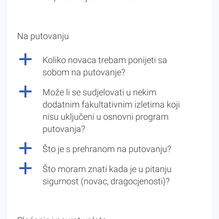
Na putovanju
a
Koliko novaca trebam ponijeti sa
sobom na putovanje?
a
Može li se sudjelovati u nekim
dodatnim fakultativnim izletima koji
nisu uključeni u osnovni program
putovanja?
a
Što je s prehranom na putovanju?
a
Što moram znati kada je u pitanju
sigurnost (novac, dragocjenosti)?