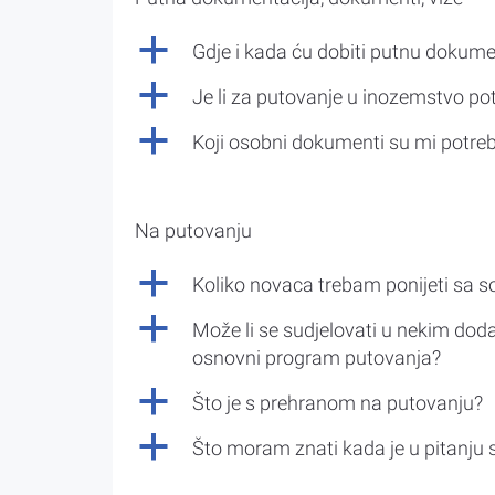
a
Gdje i kada ću dobiti putnu dokume
a
Je li za putovanje u inozemstvo po
a
Koji osobni dokumenti su mi potre
Na putovanju
a
Koliko novaca trebam ponijeti sa 
a
Može li se sudjelovati u nekim doda
osnovni program putovanja?
a
Što je s prehranom na putovanju?
a
Što moram znati kada je u pitanju 