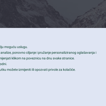
Contact Info
1600 Amphitheatre Parkway, Mountain
bolju moguću uslugu.
View, CA 94043
 analize, ponovno ciljanje i pružanje personaliziranog oglašavanja i
+1 650-253-0000
mijenjati klikom na poveznicu na dnu svake stranice.
prothemes.net@gmail.com
odni.
tku možete izmijeniti ili opozvati privole za kolačiće.
Daily: 9:00 am - 6:00 pm
Sunday: Closed
Terms & Conditions
|
Privacy & Policy