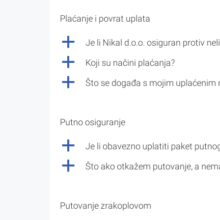
Plaćanje i povrat uplata
a
Je li Nikal d.o.o. osiguran protiv nel
a
Koji su načini plaćanja?
a
Što se događa s mojim uplaćenim 
Putno osiguranje
a
Je li obavezno uplatiti paket putno
a
Što ako otkažem putovanje, a nem
Putovanje zrakoplovom