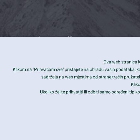
What we offer
How you can impact customers
24/7
Ova web stranica ko
Is your website user friendly?
Smar
Klikom na "Prihvaćam sve" pristajete na obradu vaših podataka, kao 
sadržaja na web mjestima od strane trećih pružatelj
Ark offers weekly stunning designs.
Unli
Klik
Why our customers love Ark?
Mobi
Ukoliko želite prihvatiti ili odbiti samo određeni tip
hat we do is all about passion
Late
Copyright 2017
FRESHFACE
© All Rights Reserved