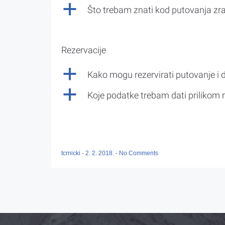
a
Što trebam znati kod putovanja z
Rezervacije
a
Kako mogu rezervirati putovanje i 
a
Koje podatke trebam dati prilikom r
tcrnicki
-
2. 2. 2018.
-
No Comments