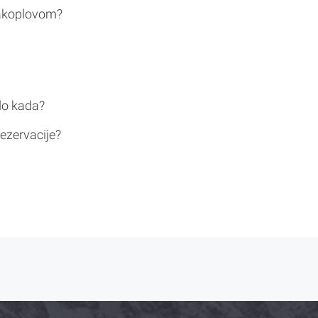
rakoplovom?
do kada?
ezervacije?