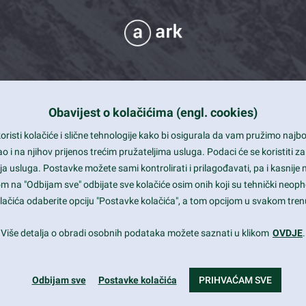
Obavijest o kolačićima (engl. cookies)
 Support
risti kolačiće i slične tehnologije kako bi osigurala da vam pružimo naj
t and beautiful design
i na njihov prijenos trećim pružateljima usluga. Podaci će se koristiti za
a usluga. Postavke možete sami kontrolirati i prilagođavati, pa i kasnije 
mited Eelements
om na "Odbijam sve" odbijate sve kolačiće osim onih koji su tehnički neoph
le ready
 kolačića odaberite opciju "Postavke kolačića", a tom opcijom u svakom trenu
st trends and much more...
Više detalja o obradi osobnih podataka možete saznati u klikom
OVDJE
.
Odbijam sve
Postavke kolačića
PRIHVAĆAM SVE