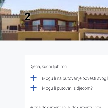
2
Djeca, kućni ljubimci
a
Mogu li na putovanje povesti svog
a
Mogu li putovati s djecom?
Putna dokumentacija, dokumenti, vize