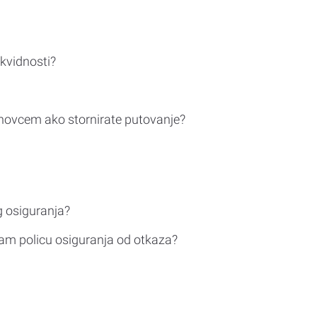
ikvidnosti?
novcem ako stornirate putovanje?
g osiguranja?
am policu osiguranja od otkaza?