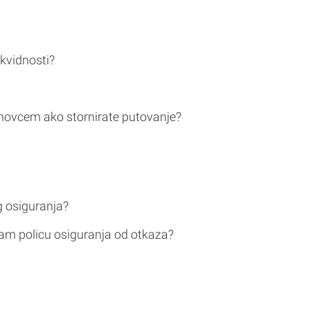
ikvidnosti?
novcem ako stornirate putovanje?
g osiguranja?
am policu osiguranja od otkaza?