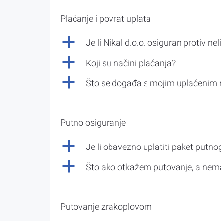
Plaćanje i povrat uplata
a
Je li Nikal d.o.o. osiguran protiv nel
a
Koji su načini plaćanja?
a
Što se događa s mojim uplaćenim 
Putno osiguranje
a
Je li obavezno uplatiti paket putno
a
Što ako otkažem putovanje, a nem
Putovanje zrakoplovom