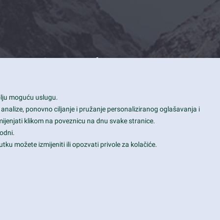
Contact Info
1600 Amphitheatre Parkway, Mountain
bolju moguću uslugu.
View, CA 94043
 analize, ponovno ciljanje i pružanje personaliziranog oglašavanja i
+1 650-253-0000
mijenjati klikom na poveznicu na dnu svake stranice.
prothemes.net@gmail.com
odni.
tku možete izmijeniti ili opozvati privole za kolačiće.
Daily: 9:00 am - 6:00 pm
Sunday: Closed
Terms & Conditions
|
Privacy & Policy