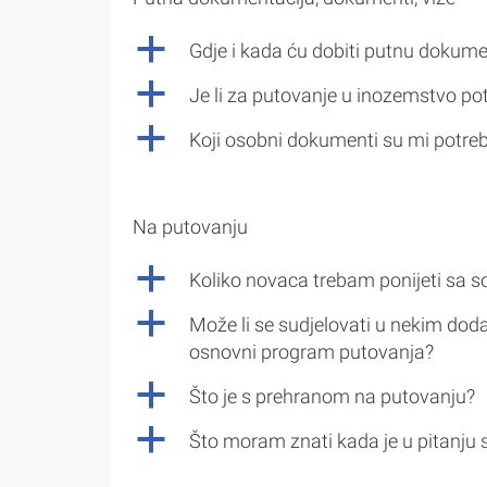
a
Gdje i kada ću dobiti putnu dokume
a
Je li za putovanje u inozemstvo po
a
Koji osobni dokumenti su mi potre
Na putovanju
a
Koliko novaca trebam ponijeti sa 
a
Može li se sudjelovati u nekim doda
osnovni program putovanja?
a
Što je s prehranom na putovanju?
a
Što moram znati kada je u pitanju 