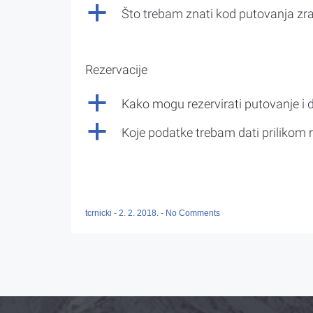
a
Što trebam znati kod putovanja z
Rezervacije
a
Kako mogu rezervirati putovanje i 
a
Koje podatke trebam dati prilikom r
tcrnicki
-
2. 2. 2018.
-
No Comments