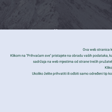
What we offer
How you can impact customers
24/7
Ova web stranica ko
Is your website user friendly?
Smar
Klikom na "Prihvaćam sve" pristajete na obradu vaših podataka, kao 
sadržaja na web mjestima od strane trećih pružatelj
Ark offers weekly stunning designs.
Unli
Klik
Why our customers love Ark?
Mobi
Ukoliko želite prihvatiti ili odbiti samo određeni tip
hat we do is all about passion
Late
Copyright 2017
FRESHFACE
© All Rights Reserved