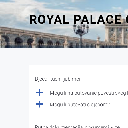
ROYAL PALACE 
Djeca, kućni ljubimci
a
Mogu li na putovanje povesti svog
a
Mogu li putovati s djecom?
Putna dokumentacija, dokumenti, vize