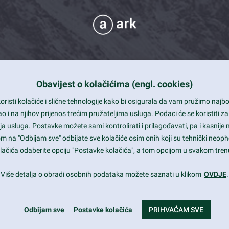
Obavijest o kolačićima (engl. cookies)
 Support
risti kolačiće i slične tehnologije kako bi osigurala da vam pružimo naj
t and beautiful design
i na njihov prijenos trećim pružateljima usluga. Podaci će se koristiti za
a usluga. Postavke možete sami kontrolirati i prilagođavati, pa i kasnije 
mited Eelements
om na "Odbijam sve" odbijate sve kolačiće osim onih koji su tehnički neoph
le ready
 kolačića odaberite opciju "Postavke kolačića", a tom opcijom u svakom trenu
st trends and much more...
Više detalja o obradi osobnih podataka možete saznati u klikom
OVDJE
.
Odbijam sve
Postavke kolačića
PRIHVAĆAM SVE