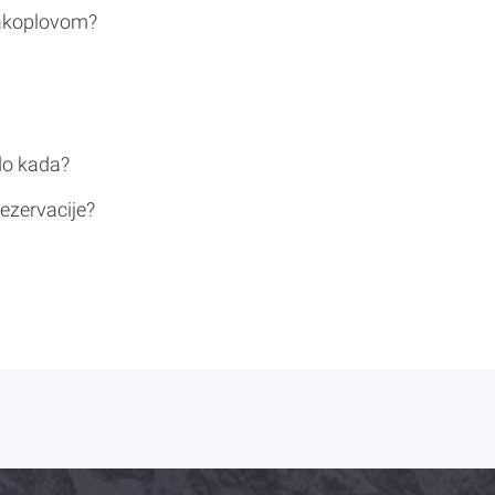
rakoplovom?
do kada?
ezervacije?