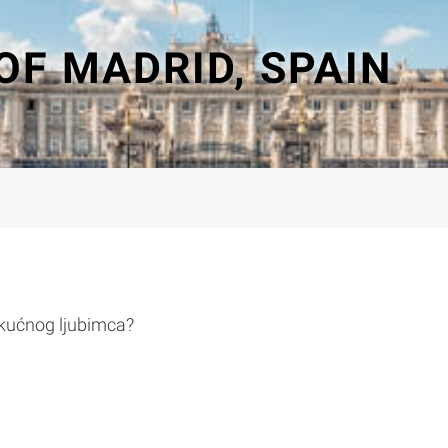
OF MADRID, SPAIN
 kućnog ljubimca?