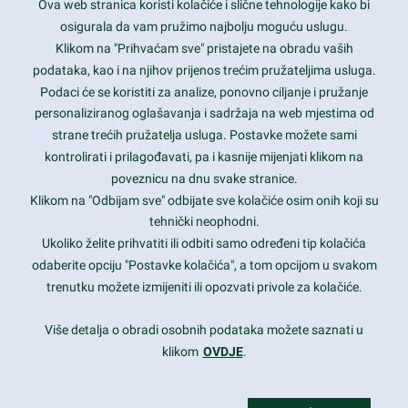
Ova web stranica koristi kolačiće i slične tehnologije kako bi
Latest trends and much more...
osigurala da vam pružimo najbolju moguću uslugu.
Klikom na "Prihvaćam sve" pristajete na obradu vaših
podataka, kao i na njihov prijenos trećim pružateljima usluga.
Contact Info
Podaci će se koristiti za analize, ponovno ciljanje i pružanje
personaliziranog oglašavanja i sadržaja na web mjestima od
strane trećih pružatelja usluga. Postavke možete sami
1600 Amphitheatre Parkway, Mountain View, CA 94043
kontrolirati i prilagođavati, pa i kasnije mijenjati klikom na
poveznicu na dnu svake stranice.
+1 650-253-0000
prothemes.net@gmail.com
Klikom na "Odbijam sve" odbijate sve kolačiće osim onih koji su
tehnički neophodni.
Daily: 9:00 am - 6:00 pm
Ukoliko želite prihvatiti ili odbiti samo određeni tip kolačića
Sunday: Closed
odaberite opciju "Postavke kolačića", a tom opcijom u svakom
trenutku možete izmijeniti ili opozvati privole za kolačiće.
Copyright 2017
FRESHFACE
© All Rights Reserved
Više detalja o obradi osobnih podataka možete saznati u
klikom
OVDJE
.