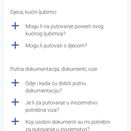
Djeca, kućni ljubimci
a
Mogu li na putovanje povesti svog
kućnog ljubimca?
a
Mogu li putovati s djecom?
Putna dokumentacija, dokumenti, vize
a
Gdje i kada ću dobiti putnu
dokumentaciju?
a
Je li za putovanje u inozemstvo
potrebna viza?
a
Koji osobni dokumenti su mi potrebni
za putovanje u inozemstvo?