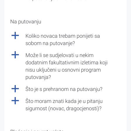
Na putovanju
a
Koliko novaca trebam ponijeti sa
sobom na putovanje?
a
Može li se sudjelovati u nekim
dodatnim fakultativnim izletima koji
nisu uključeni u osnovni program
putovanja?
a
Što je s prehranom na putovanju?
a
Što moram znati kada je u pitanju
sigurnost (novac, dragocjenosti)?