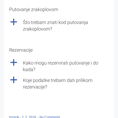
Putovanje zrakoplovom
a
Što trebam znati kod putovanja
zrakoplovom?
Rezervacije
a
Kako mogu rezervirati putovanje i do
kada?
a
Koje podatke trebam dati prilikom
rezervacije?
tcrnicki
-
2. 2. 2018.
-
No Comments