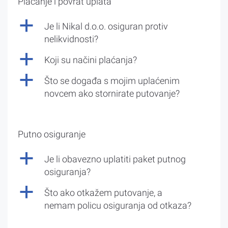
Plaćanje i povrat uplata
a
Je li Nikal d.o.o. osiguran protiv
nelikvidnosti?
a
Koji su načini plaćanja?
a
Što se događa s mojim uplaćenim
novcem ako stornirate putovanje?
Putno osiguranje
a
Je li obavezno uplatiti paket putnog
osiguranja?
a
Što ako otkažem putovanje, a
nemam policu osiguranja od otkaza?