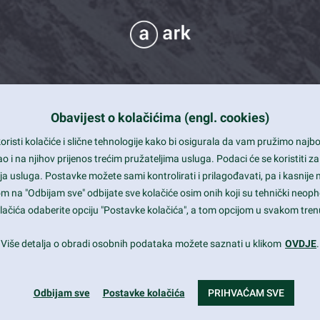
Obavijest o kolačićima (engl. cookies)
 Support
risti kolačiće i slične tehnologije kako bi osigurala da vam pružimo naj
t and beautiful design
i na njihov prijenos trećim pružateljima usluga. Podaci će se koristiti za
a usluga. Postavke možete sami kontrolirati i prilagođavati, pa i kasnije 
mited Eelements
om na "Odbijam sve" odbijate sve kolačiće osim onih koji su tehnički neoph
le ready
 kolačića odaberite opciju "Postavke kolačića", a tom opcijom u svakom trenu
st trends and much more...
Više detalja o obradi osobnih podataka možete saznati u klikom
OVDJE
.
Odbijam sve
Postavke kolačića
PRIHVAĆAM SVE