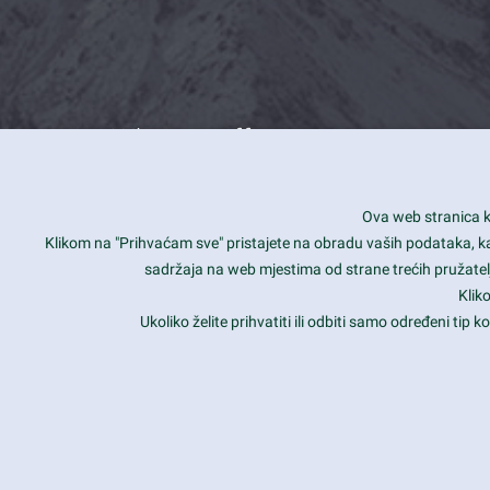
What we offer
How you can impact customers
24/7
Ova web stranica ko
Is your website user friendly?
Smar
Klikom na "Prihvaćam sve" pristajete na obradu vaših podataka, kao 
sadržaja na web mjestima od strane trećih pružatelj
Ark offers weekly stunning designs.
Unli
Klik
Why our customers love Ark?
Mobi
Ukoliko želite prihvatiti ili odbiti samo određeni tip
hat we do is all about passion
Late
Copyright 2017
FRESHFACE
© All Rights Reserved