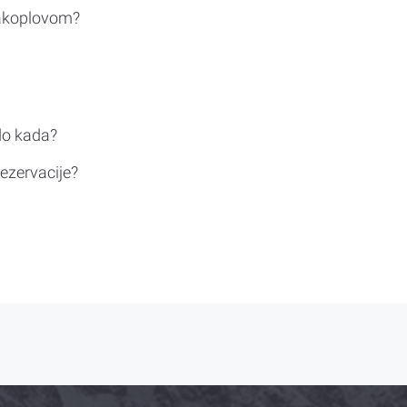
rakoplovom?
do kada?
ezervacije?