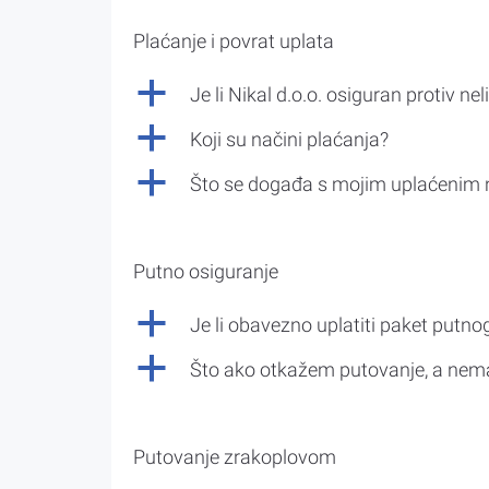
Plaćanje i povrat uplata
a
Je li Nikal d.o.o. osiguran protiv nel
a
Koji su načini plaćanja?
a
Što se događa s mojim uplaćenim 
Putno osiguranje
a
Je li obavezno uplatiti paket putno
a
Što ako otkažem putovanje, a nem
Putovanje zrakoplovom