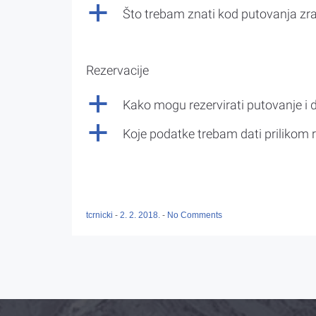
a
Što trebam znati kod putovanja z
Rezervacije
a
Kako mogu rezervirati putovanje i 
a
Koje podatke trebam dati prilikom r
tcrnicki
-
2. 2. 2018.
-
No Comments