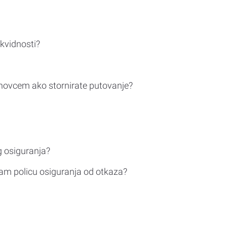
ikvidnosti?
novcem ako stornirate putovanje?
g osiguranja?
am policu osiguranja od otkaza?