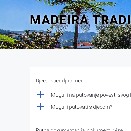
MADEIRA TRAD
Djeca, kućni ljubimci
a
Mogu li na putovanje povesti svog
a
Mogu li putovati s djecom?
Putna dokumentacija, dokumenti, vize