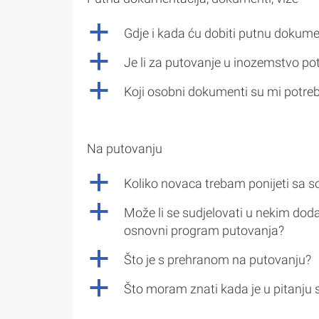
a
Gdje i kada ću dobiti putnu dokume
a
Je li za putovanje u inozemstvo po
a
Koji osobni dokumenti su mi potre
Na putovanju
a
Koliko novaca trebam ponijeti sa 
a
Može li se sudjelovati u nekim doda
osnovni program putovanja?
a
Što je s prehranom na putovanju?
a
Što moram znati kada je u pitanju 