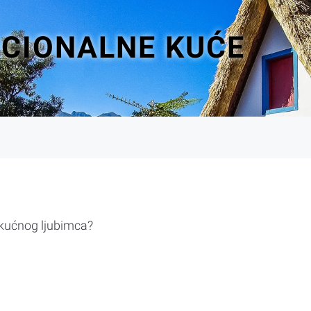
ICIONALNE KUĆE
 kućnog ljubimca?