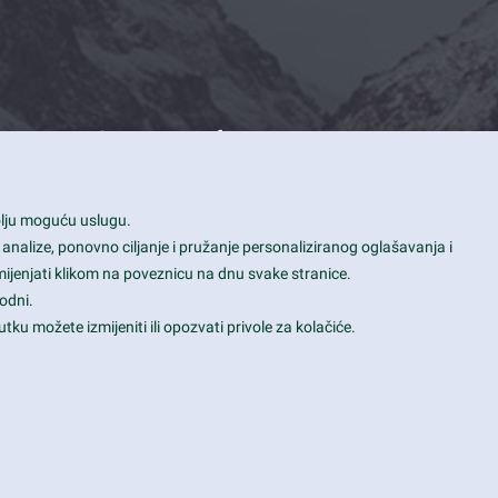
Contact Info
1600 Amphitheatre Parkway, Mountain
bolju moguću uslugu.
View, CA 94043
 analize, ponovno ciljanje i pružanje personaliziranog oglašavanja i
+1 650-253-0000
mijenjati klikom na poveznicu na dnu svake stranice.
prothemes.net@gmail.com
odni.
tku možete izmijeniti ili opozvati privole za kolačiće.
Daily: 9:00 am - 6:00 pm
Sunday: Closed
Terms & Conditions
|
Privacy & Policy