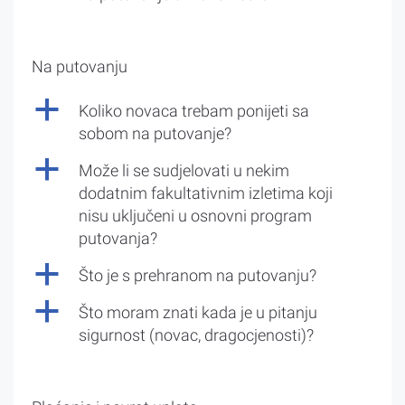
Na putovanju
a
Koliko novaca trebam ponijeti sa
sobom na putovanje?
a
Može li se sudjelovati u nekim
dodatnim fakultativnim izletima koji
nisu uključeni u osnovni program
putovanja?
a
Što je s prehranom na putovanju?
a
Što moram znati kada je u pitanju
sigurnost (novac, dragocjenosti)?