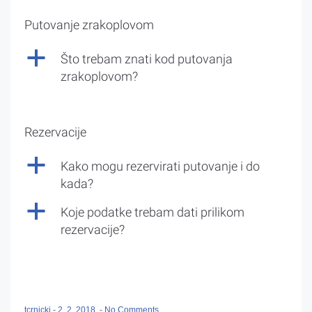
Putovanje zrakoplovom
a
Što trebam znati kod putovanja
zrakoplovom?
Rezervacije
a
Kako mogu rezervirati putovanje i do
kada?
a
Koje podatke trebam dati prilikom
rezervacije?
tcrnicki
-
2. 2. 2018.
-
No Comments