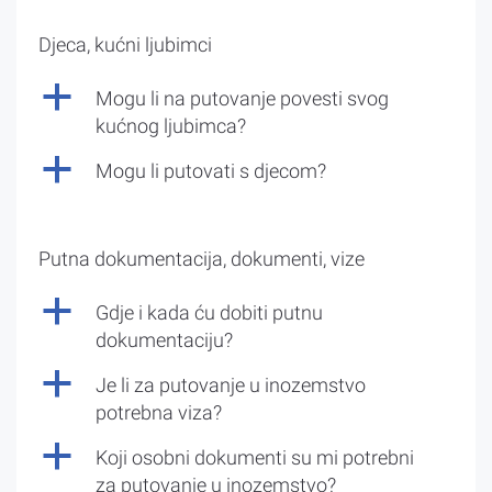
Djeca, kućni ljubimci
a
Mogu li na putovanje povesti svog
kućnog ljubimca?
a
Mogu li putovati s djecom?
Putna dokumentacija, dokumenti, vize
a
Gdje i kada ću dobiti putnu
dokumentaciju?
a
Je li za putovanje u inozemstvo
potrebna viza?
a
Koji osobni dokumenti su mi potrebni
za putovanje u inozemstvo?