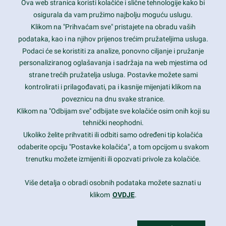
Ova web stranica koristi kolačiće i slične tehnologije kako bi
Latest trends and much more...
osigurala da vam pružimo najbolju moguću uslugu.
Klikom na "Prihvaćam sve" pristajete na obradu vaših
podataka, kao i na njihov prijenos trećim pružateljima usluga.
Contact Info
Podaci će se koristiti za analize, ponovno ciljanje i pružanje
personaliziranog oglašavanja i sadržaja na web mjestima od
strane trećih pružatelja usluga. Postavke možete sami
1600 Amphitheatre Parkway, Mountain View, CA 94043
kontrolirati i prilagođavati, pa i kasnije mijenjati klikom na
poveznicu na dnu svake stranice.
+1 650-253-0000
prothemes.net@gmail.com
Klikom na "Odbijam sve" odbijate sve kolačiće osim onih koji su
tehnički neophodni.
Daily: 9:00 am - 6:00 pm
Ukoliko želite prihvatiti ili odbiti samo određeni tip kolačića
Sunday: Closed
odaberite opciju "Postavke kolačića", a tom opcijom u svakom
trenutku možete izmijeniti ili opozvati privole za kolačiće.
Copyright 2017
FRESHFACE
© All Rights Reserved
Više detalja o obradi osobnih podataka možete saznati u
klikom
OVDJE
.