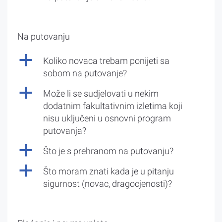
Na putovanju
a
Koliko novaca trebam ponijeti sa
sobom na putovanje?
a
Može li se sudjelovati u nekim
dodatnim fakultativnim izletima koji
nisu uključeni u osnovni program
putovanja?
a
Što je s prehranom na putovanju?
a
Što moram znati kada je u pitanju
sigurnost (novac, dragocjenosti)?