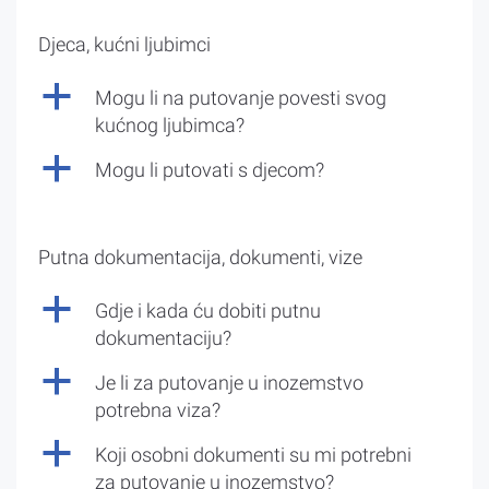
Djeca, kućni ljubimci
a
Mogu li na putovanje povesti svog
kućnog ljubimca?
a
Mogu li putovati s djecom?
Putna dokumentacija, dokumenti, vize
a
Gdje i kada ću dobiti putnu
dokumentaciju?
a
Je li za putovanje u inozemstvo
potrebna viza?
a
Koji osobni dokumenti su mi potrebni
za putovanje u inozemstvo?