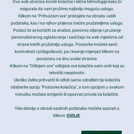
Ova web stranica koristi kolačiće i slične tehnologije kako bi
Latest trends and much more...
osigurala da vam pružimo najbolju moguću uslugu.
Klikom na "Prihvaćam sve" pristajete na obradu vaših
podataka, kao i na njihov prijenos trećim pružateljima usluga.
Contact Info
Podaci će se koristiti za analize, ponovno ciljanje i pružanje
personaliziranog oglašavanja i sadržaja na web mjestima od
strane trećih pružatelja usluga. Postavke možete sami
1600 Amphitheatre Parkway, Mountain View, CA 94043
kontrolirati i prilagođavati, pa i kasnije mijenjati klikom na
poveznicu na dnu svake stranice.
+1 650-253-0000
prothemes.net@gmail.com
Klikom na "Odbijam sve" odbijate sve kolačiće osim onih koji su
tehnički neophodni.
Daily: 9:00 am - 6:00 pm
Ukoliko želite prihvatiti ili odbiti samo određeni tip kolačića
Sunday: Closed
odaberite opciju "Postavke kolačića", a tom opcijom u svakom
trenutku možete izmijeniti ili opozvati privole za kolačiće.
Copyright 2017
FRESHFACE
© All Rights Reserved
Više detalja o obradi osobnih podataka možete saznati u
klikom
OVDJE
.