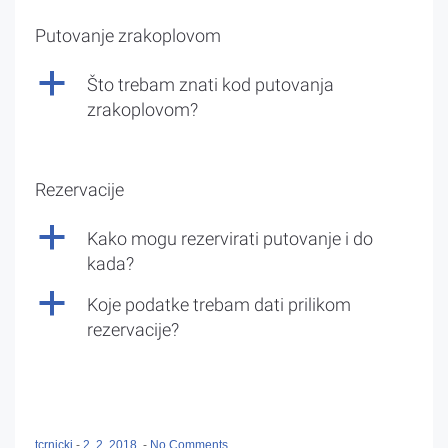
Putovanje zrakoplovom
a
Što trebam znati kod putovanja
zrakoplovom?
Rezervacije
a
Kako mogu rezervirati putovanje i do
kada?
a
Koje podatke trebam dati prilikom
rezervacije?
tcrnicki
-
2. 2. 2018.
-
No Comments