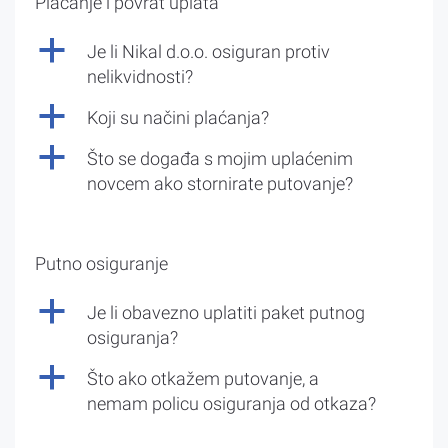
Plaćanje i povrat uplata
a
Je li Nikal d.o.o. osiguran protiv
nelikvidnosti?
a
Koji su načini plaćanja?
a
Što se događa s mojim uplaćenim
novcem ako stornirate putovanje?
Putno osiguranje
a
Je li obavezno uplatiti paket putnog
osiguranja?
a
Što ako otkažem putovanje, a
nemam policu osiguranja od otkaza?