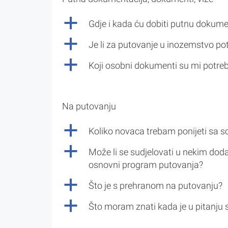
a
Gdje i kada ću dobiti putnu dokume
a
Je li za putovanje u inozemstvo po
a
Koji osobni dokumenti su mi potre
Na putovanju
a
Koliko novaca trebam ponijeti sa 
a
Može li se sudjelovati u nekim doda
osnovni program putovanja?
a
Što je s prehranom na putovanju?
a
Što moram znati kada je u pitanju 