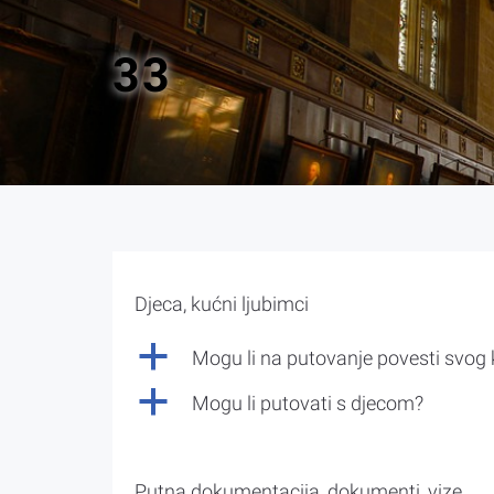
33
Djeca, kućni ljubimci
a
Mogu li na putovanje povesti svog
a
Mogu li putovati s djecom?
Putna dokumentacija, dokumenti, vize