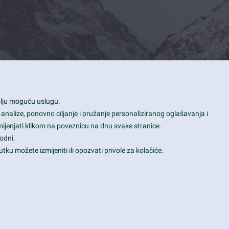
Contact Info
1600 Amphitheatre Parkway, Mountain
bolju moguću uslugu.
View, CA 94043
 analize, ponovno ciljanje i pružanje personaliziranog oglašavanja i
+1 650-253-0000
mijenjati klikom na poveznicu na dnu svake stranice.
prothemes.net@gmail.com
odni.
tku možete izmijeniti ili opozvati privole za kolačiće.
Daily: 9:00 am - 6:00 pm
Sunday: Closed
Terms & Conditions
|
Privacy & Policy