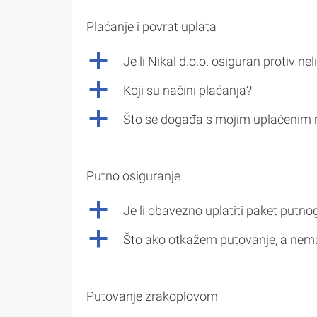
Plaćanje i povrat uplata
a
Je li Nikal d.o.o. osiguran protiv nel
a
Koji su načini plaćanja?
a
Što se događa s mojim uplaćenim 
Putno osiguranje
a
Je li obavezno uplatiti paket putno
a
Što ako otkažem putovanje, a nem
Putovanje zrakoplovom