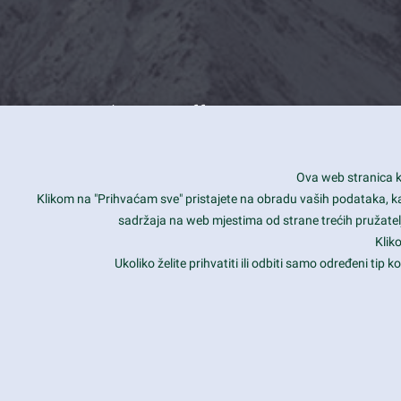
What we offer
How you can impact customers
24/7
Ova web stranica ko
Is your website user friendly?
Smar
Klikom na "Prihvaćam sve" pristajete na obradu vaših podataka, kao 
sadržaja na web mjestima od strane trećih pružatelj
Ark offers weekly stunning designs.
Unli
Klik
Why our customers love Ark?
Mobi
Ukoliko želite prihvatiti ili odbiti samo određeni tip
hat we do is all about passion
Late
Copyright 2017
FRESHFACE
© All Rights Reserved