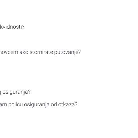
ikvidnosti?
novcem ako stornirate putovanje?
g osiguranja?
am policu osiguranja od otkaza?