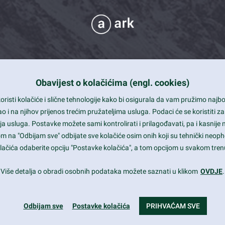
Obavijest o kolačićima (engl. cookies)
 Support
risti kolačiće i slične tehnologije kako bi osigurala da vam pružimo naj
t and beautiful design
i na njihov prijenos trećim pružateljima usluga. Podaci će se koristiti za
a usluga. Postavke možete sami kontrolirati i prilagođavati, pa i kasnije 
mited Eelements
om na "Odbijam sve" odbijate sve kolačiće osim onih koji su tehnički neoph
le ready
 kolačića odaberite opciju "Postavke kolačića", a tom opcijom u svakom trenu
st trends and much more...
Više detalja o obradi osobnih podataka možete saznati u klikom
OVDJE
.
Odbijam sve
Postavke kolačića
PRIHVAĆAM SVE