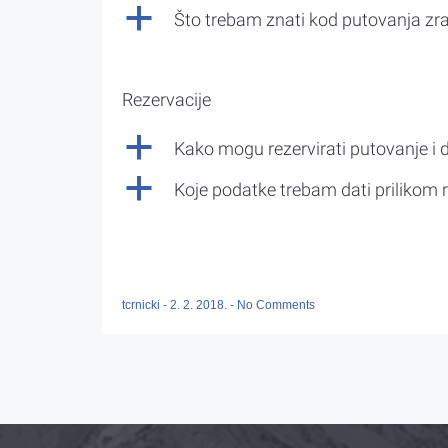
a
Što trebam znati kod putovanja z
Rezervacije
a
Kako mogu rezervirati putovanje i 
a
Koje podatke trebam dati prilikom r
tcrnicki
-
2. 2. 2018.
-
No Comments