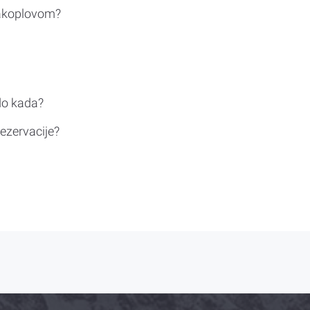
rakoplovom?
do kada?
ezervacije?