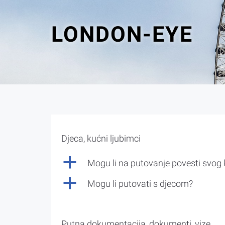
LONDON-EYE
Djeca, kućni ljubimci
a
Mogu li na putovanje povesti svog
a
Mogu li putovati s djecom?
Putna dokumentacija, dokumenti, vize