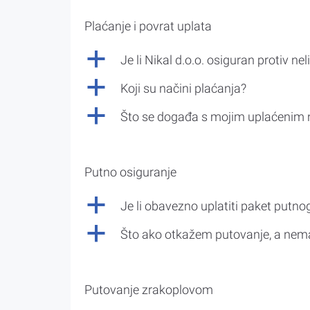
Plaćanje i povrat uplata
a
Je li Nikal d.o.o. osiguran protiv nel
a
Koji su načini plaćanja?
a
Što se događa s mojim uplaćenim 
Putno osiguranje
a
Je li obavezno uplatiti paket putno
a
Što ako otkažem putovanje, a nem
Putovanje zrakoplovom