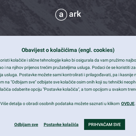
Obavijest o kolačićima (engl. cookies)
 Support
risti kolačiće i slične tehnologije kako bi osigurala da vam pružimo naj
t and beautiful design
i na njihov prijenos trećim pružateljima usluga. Podaci će se koristiti za
a usluga. Postavke možete sami kontrolirati i prilagođavati, pa i kasnije 
mited Eelements
om na "Odbijam sve" odbijate sve kolačiće osim onih koji su tehnički neoph
le ready
 kolačića odaberite opciju "Postavke kolačića", a tom opcijom u svakom trenu
st trends and much more...
Više detalja o obradi osobnih podataka možete saznati u klikom
OVDJE
.
Odbijam sve
Postavke kolačića
PRIHVAĆAM SVE