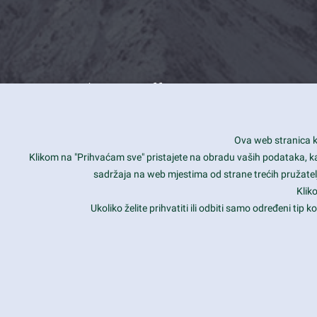
What we offer
How you can impact customers
24/7
Ova web stranica ko
Is your website user friendly?
Smar
Klikom na "Prihvaćam sve" pristajete na obradu vaših podataka, kao 
sadržaja na web mjestima od strane trećih pružatelj
Ark offers weekly stunning designs.
Unli
Klik
Why our customers love Ark?
Mobi
Ukoliko želite prihvatiti ili odbiti samo određeni tip
hat we do is all about passion
Late
Copyright 2017
FRESHFACE
© All Rights Reserved