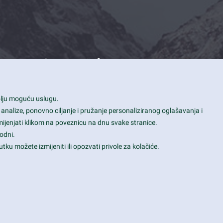
Contact Info
1600 Amphitheatre Parkway, Mountain
bolju moguću uslugu.
View, CA 94043
 analize, ponovno ciljanje i pružanje personaliziranog oglašavanja i
+1 650-253-0000
mijenjati klikom na poveznicu na dnu svake stranice.
prothemes.net@gmail.com
odni.
tku možete izmijeniti ili opozvati privole za kolačiće.
Daily: 9:00 am - 6:00 pm
Sunday: Closed
Terms & Conditions
|
Privacy & Policy