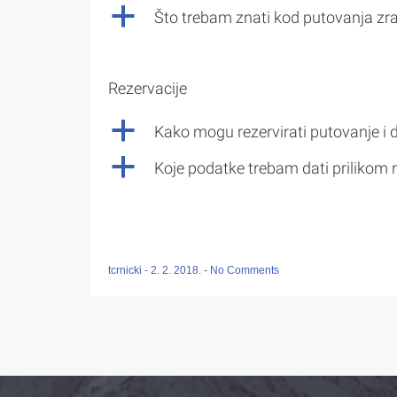
a
Što trebam znati kod putovanja z
Rezervacije
a
Kako mogu rezervirati putovanje i 
a
Koje podatke trebam dati prilikom r
tcrnicki
-
2. 2. 2018.
-
No Comments