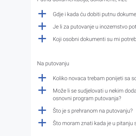
a
Gdje i kada ću dobiti putnu dokume
a
Je li za putovanje u inozemstvo po
a
Koji osobni dokumenti su mi potre
Na putovanju
a
Koliko novaca trebam ponijeti sa 
a
Može li se sudjelovati u nekim doda
osnovni program putovanja?
a
Što je s prehranom na putovanju?
a
Što moram znati kada je u pitanju 