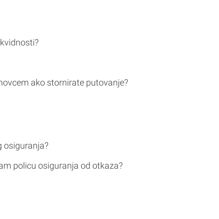
ikvidnosti?
novcem ako stornirate putovanje?
g osiguranja?
am policu osiguranja od otkaza?