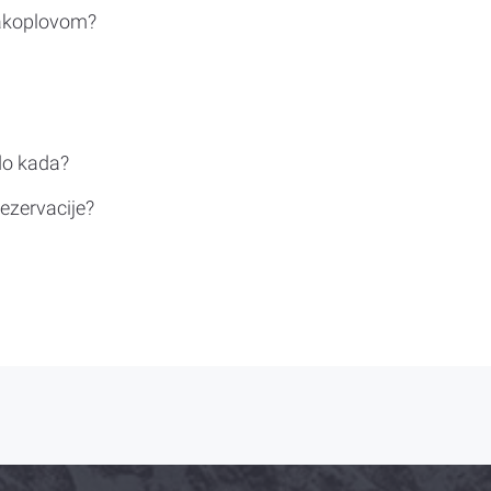
rakoplovom?
do kada?
ezervacije?